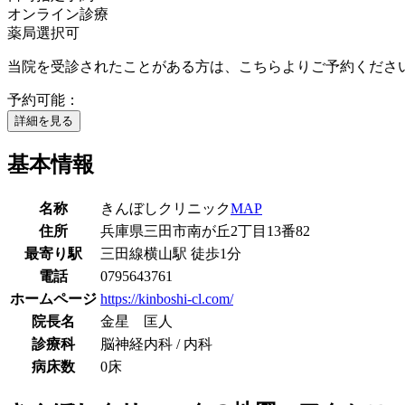
オンライン診療
薬局選択可
当院を受診されたことがある方は、こちらよりご予約ください
予約可能：
詳細を見る
基本情報
名称
きんぼしクリニック
MAP
住所
兵庫県三田市南が丘2丁目13番82
最寄り駅
三田線
横山駅
徒歩
1
分
電話
0795643761
ホームページ
https://kinboshi-cl.com/
院長名
金星 匡人
診療科
脳神経内科 / 内科
病床数
0床