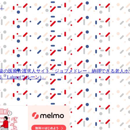
S」
級の
医療介護求人サイト
「ジョブメドレー」
納得できる
老人ホ
リ
「Lalune(ラルーン)」