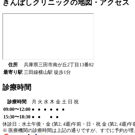
きんぼしクリニック
の地図・アクセス
住所
兵庫県三田市南が丘2丁目13番82
最寄り駅
三田線
横山駅
徒歩
1
分
診療時間
診療時間
月
火
水
木
金
土
日
祝
09:00〜12:00
●
●
●
●
●
●
15:30〜18:30
●
●
●
●
休診日：水土午後・金 (第2, 4週)午前・日・祝 金 (第2, 4
※ 医療機関の診療時間は上記の通りですが、すでに予約が