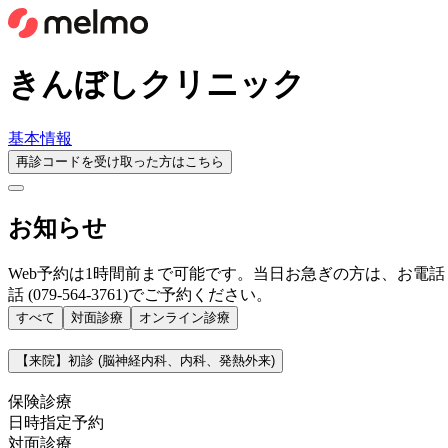
きんぼしクリニック
基本情報
再診コードを受け取った方はこちら
お知らせ
Web予約は1時間前まで可能です。当日お急ぎの方は、お電話 (
話 (079-564-3761)でご予約ください。
すべて
対面診療
オンライン診療
【来院】初診 (脳神経内科、内科、発熱外来)
保険診療
日時指定予約
対面診療