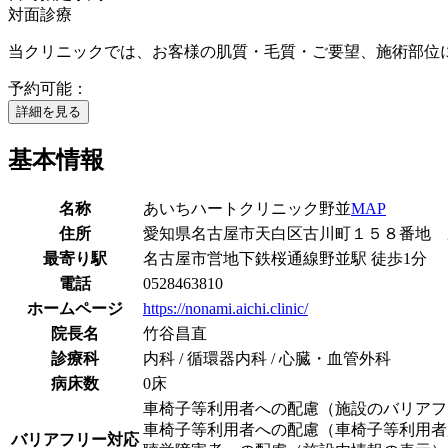
対面診療
当クリニックでは、お客様の肌質・毛質・ご要望、施術部位に
予約可能：
詳細を見る
基本情報
名称
あいちハートクリニック野並
MAP
住所
愛知県名古屋市天白区古川町１５８番地 
最寄り駅
名古屋市営地下鉄桜通線
野並駅
徒歩
1
分
電話
0528463810
ホームページ
https://nonami.aichi.clinic/
院長名
竹谷昌直
診療科
内科 / 循環器内科 / 心臓・血管外科
病床数
0床
車椅子等利用者への配慮（施設のバリアフ
車椅子等利用者への配慮（車椅子等利用者
バリアフリー対応