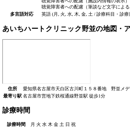
聴覚障害者への配慮（施設内情報の表示）
聴覚障害者への配慮（筆談など文字による
多言語対応
英語 (月, 火, 水, 木, 金, 土 / 診療
あいちハートクリニック野並
の地図・
住所
愛知県名古屋市天白区古川町１５８番地 野並メデ
最寄り駅
名古屋市営地下鉄桜通線
野並駅
徒歩
1
分
診療時間
診療時間
月
火
水
木
金
土
日
祝