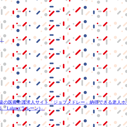
S」
級の
医療介護求人サイト
「ジョブメドレー」
納得できる
老人ホ
リ
「Lalune(ラルーン)」