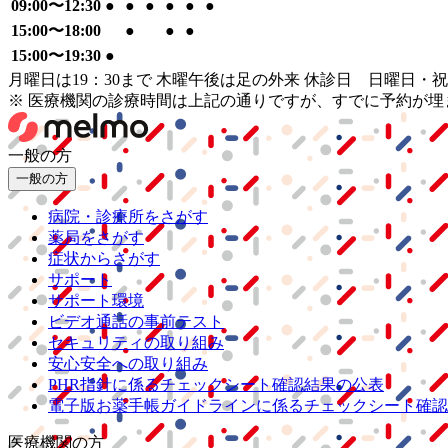
09:00〜12:30
●
●
●
●
●
●
15:00〜18:00
●
●
●
15:00〜19:30
●
月曜日は19：30まで 木曜午後は足の外来 休診日 日曜日
※ 医療機関の診療時間は上記の通りですが、すでに予約が
一般の方
一般の方
病院・診療所をさがす
薬局をさがす
症状からさがす
サポート
サポート環境
ビデオ通話の事前テスト
セキュリティの取り組み
安心安全への取り組み
PHR指針に係るチェックシート確認結果の公表
電子版お薬手帳ガイドラインに係るチェックシート確認
医療機関の方