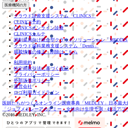
医療機関の方
クラウド診療
支援システム
「CLINICS」
CLINICS予約
CLINICSオンライン診療
CLINICSカルテ
調剤薬局向け統合型クラウドソリューション
「MEDIX
クラウド歯科業務
支援システム
「Dentis」
掲載情報の修正・削除はこちら
利用規約
特定商取引法に基づく表記
プライバシーポリシー
外部送信ポリシー
運営会社
ロゴ利用ガイドライン
医師たちがつくる
オンライン医療事典
「MEDLEY」
日本最大
「ジョブメドレー
アカデミー」
女性向け
生理予測・妊活アプ
©2016 MEDLEY, INC.