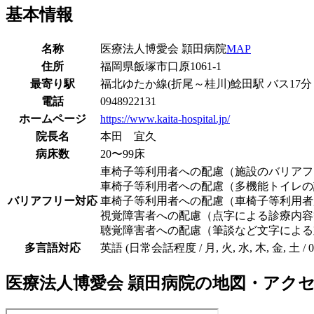
基本情報
名称
医療法人博愛会 頴田病院
MAP
住所
福岡県飯塚市口原1061-1
最寄り駅
福北ゆたか線(折尾～桂川)
鯰田駅
バス
17
分
電話
0948922131
ホームページ
https://www.kaita-hospital.jp/
院長名
本田 宜久
病床数
20〜99床
車椅子等利用者への配慮（施設のバリアフ
車椅子等利用者への配慮（多機能トイレの
バリアフリー対応
車椅子等利用者への配慮（車椅子等利用者
視覚障害者への配慮（点字による診療内容
聴覚障害者への配慮（筆談など文字による
多言語対応
英語 (日常会話程度 / 月, 火, 水, 木, 金, 土
医療法人博愛会 頴田病院
の地図・アク