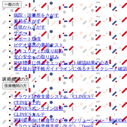
一般の方
病院・診療所をさがす
薬局をさがす
症状からさがす
サポート
サポート環境
ビデオ通話の事前テスト
セキュリティの取り組み
安心安全への取り組み
PHR指針に係るチェックシート確認結果の公表
電子版お薬手帳ガイドラインに係るチェックシート確認
医療機関の方
医療機関の方
クラウド診療
支援システム
「CLINICS」
CLINICS予約
CLINICSオンライン診療
CLINICSカルテ
調剤薬局向け統合型クラウドソリューション
「MEDIX
クラウド歯科業務
支援システム
「Dentis」