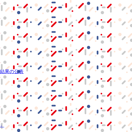
結果の公表
S」