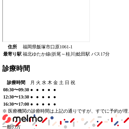
住所
福岡県飯塚市口原1061-1
最寄り駅
福北ゆたか線(折尾～桂川)
鯰田駅
バス
17
分
診療時間
診療時間
月
火
水
木
金
土
日
祝
08:30〜09:30
●
●
●
●
●
12:30〜13:30
●
●
●
●
●
16:30〜17:00
●
●
●
●
●
※ 医療機関の診療時間は上記の通りですが、すでに予約が
一般の方