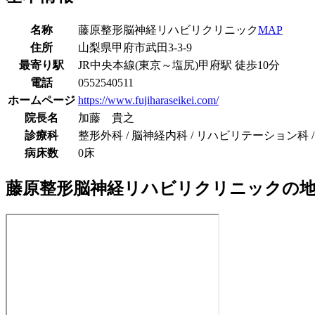
名称
藤原整形脳神経リハビリクリニック
MAP
住所
山梨県甲府市武田3-3-9
最寄り駅
JR中央本線(東京～塩尻)
甲府駅
徒歩
10
分
電話
0552540511
ホームページ
https://www.fujiharaseikei.com/
院長名
加藤 貴之
診療科
整形外科 / 脳神経内科 / リハビリテーション科 
病床数
0床
藤原整形脳神経リハビリクリニック
の