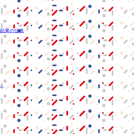
結果の公表
S」