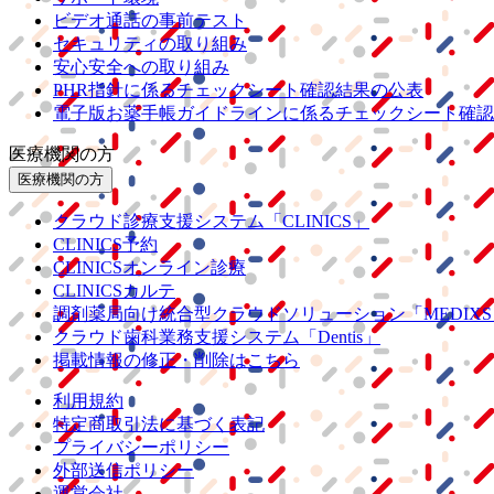
ビデオ通話の事前テスト
セキュリティの取り組み
安心安全への取り組み
PHR指針に係るチェックシート確認結果の公表
電子版お薬手帳ガイドラインに係るチェックシート確認
医療機関の方
医療機関の方
クラウド診療
支援システム
「CLINICS」
CLINICS予約
CLINICSオンライン診療
CLINICSカルテ
調剤薬局向け統合型クラウドソリューション
「MEDIX
クラウド歯科業務
支援システム
「Dentis」
掲載情報の修正・削除はこちら
利用規約
特定商取引法に基づく表記
プライバシーポリシー
外部送信ポリシー
運営会社