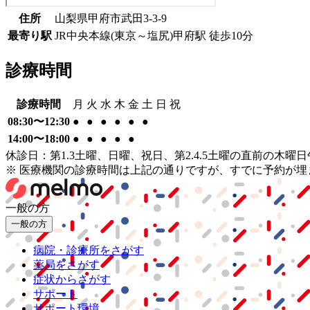
住所
山梨県甲府市武田3-3-9
最寄り駅
JR中央本線(東京～塩尻)
甲府駅
徒歩
10
分
診療時間
診療時間
月
火
水
木
金
土
日
祝
08:30〜12:30
●
●
●
●
●
●
14:00〜18:00
●
●
●
●
●
休診日：第1.3土曜、日曜、祝日、第2.4.5土曜の直前の木
※ 医療機関の診療時間は上記の通りですが、すでに予約が
一般の方
一般の方
病院・診療所をさがす
薬局をさがす
症状からさがす
サポート
サポート環境