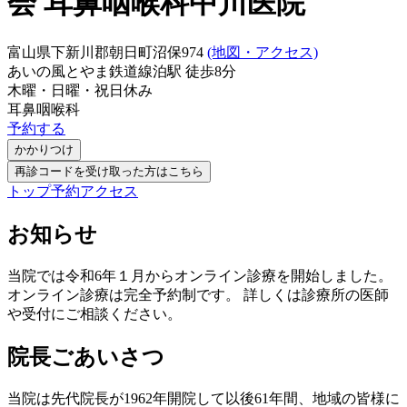
会 耳鼻咽喉科中川医院
富山県下新川郡朝日町沼保974
(地図・アクセス)
あいの風とやま鉄道線
泊駅
徒歩
8
分
木曜・日曜・祝日
休み
耳鼻咽喉科
予約する
かかりつけ
再診コードを受け取った方はこちら
トップ
予約
アクセス
お知らせ
当院では令和6年１月からオンライン診療を開始しました。
オンライン診療は完全予約制です。 詳しくは診療所の医師
や受付にご相談ください。
院長ごあいさつ
当院は先代院長が1962年開院して以後61年間、地域の皆様に