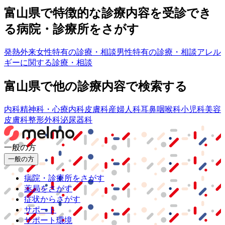
富山県
で特徴的な診療内容を受診でき
る病院・診療所をさがす
発熱外来
女性特有の診療・相談
男性特有の診療・相談
アレル
ギーに関する診療・相談
富山県
で他の診療内容で検索する
内科
精神科・心療内科
皮膚科
産婦人科
耳鼻咽喉科
小児科
美容
皮膚科
整形外科
泌尿器科
一般の方
一般の方
病院・診療所をさがす
薬局をさがす
症状からさがす
サポート
サポート環境