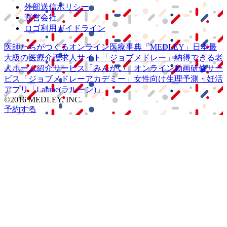
外部送信ポリシー
運営会社
ロゴ利用ガイドライン
医師たちがつくる
オンライン医療事典
「MEDLEY」
日本最
大級の
医療介護求人サイト
「ジョブメドレー」
納得できる
老
人ホーム紹介サービス
「みんかい」
オンライン
動画研修サー
ビス
「ジョブメドレー
アカデミー」
女性向け
生理予測・妊活
アプリ
「Lalune(ラルーン)」
©2016 MEDLEY, INC.
予約する