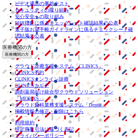
ビデオ通話の事前テスト
セキュリティの取り組み
安心安全への取り組み
PHR指針に係るチェックシート確認結果の公表
電子版お薬手帳ガイドラインに係るチェックシート確
認結果の公表
医療機関の方
医療機関の方
クラウド診療
支援システム
「CLINICS」
CLINICS予約
CLINICSオンライン診療
CLINICSカルテ
調剤薬局向け統合型クラウドソリューション
「MEDIXS」
クラウド歯科業務
支援システム
「Dentis」
掲載情報の修正・削除はこちら
利用規約
特定商取引法に基づく表記
プライバシーポリシー