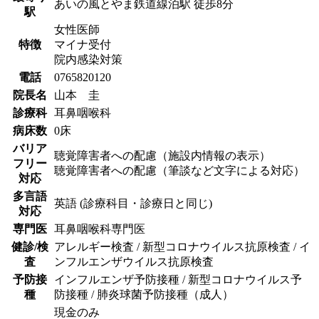
あいの風とやま鉄道線
泊駅
徒歩
8
分
駅
女性医師
特徴
マイナ受付
院内感染対策
電話
0765820120
院長名
山本 圭
診療科
耳鼻咽喉科
病床数
0床
バリア
聴覚障害者への配慮（施設内情報の表示）
フリー
聴覚障害者への配慮（筆談など文字による対応）
対応
多言語
英語 (診療科目・診療日と同じ)
対応
専門医
耳鼻咽喉科専門医
健診/検
アレルギー検査 / 新型コロナウイルス抗原検査 / イ
査
ンフルエンザウイルス抗原検査
予防接
インフルエンザ予防接種 / 新型コロナウイルス予
種
防接種 / 肺炎球菌予防接種（成人）
現金のみ