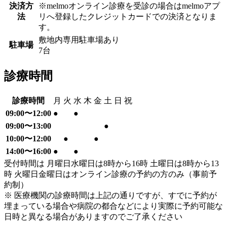
決済方
※melmoオンライン診療を受診の場合はmelmoアプ
法
リへ登録したクレジットカードでの決済となりま
す。
敷地内専用駐車場あり
駐車場
7台
診療時間
診療時間
月
火
水
木
金
土
日
祝
09:00〜12:00
●
●
09:00〜13:00
●
10:00〜12:00
●
●
14:00〜16:00
●
●
受付時間は 月曜日水曜日は8時から16時 土曜日は8時から13
時 火曜日金曜日はオンライン診療の予約の方のみ（事前予
約制）
※ 医療機関の診療時間は上記の通りですが、すでに予約が
埋まっている場合や病院の都合などにより実際に予約可能な
日時と異なる場合がありますのでご了承ください