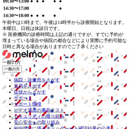
09:30〜13:00
●
●
●
●
●
14:30〜17:00
●
14:30〜18:00
●
●
●
●
午前中は13時まで、午後は14時半から診療開始となります。
木曜日、日祝は休診日です。
※ 医療機関の診療時間は上記の通りですが、すでに予約が
埋まっている場合や病院の都合などにより実際に予約可能な
日時と異なる場合がありますのでご了承ください
一般の方
一般の方
病院・診療所をさがす
薬局をさがす
症状からさがす
サポート
サポート環境
ビデオ通話の事前テスト
セキュリティの取り組み
安心安全への取り組み
PHR指針に係るチェックシート確認結果の公表