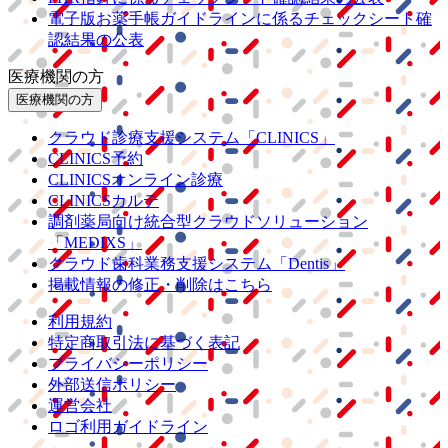
電子版お薬手帳ガイドラインに係るチェックシート確
認結果の公表
医療機関の方
医療機関の方
クラウド診療
支援システム
「CLINICS」
CLINICS予約
CLINICSオンライン診療
CLINICSカルテ
調剤薬局向け統合型クラウドソリューション
「MEDIXS」
クラウド歯科業務
支援システム
「Dentis」
掲載情報の修正・削除はこちら
利用規約
特定商取引法に基づく表記
プライバシーポリシー
外部送信ポリシー
運営会社
ロゴ利用ガイドライン