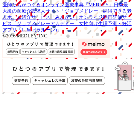
医師たちがつくる
オンライン医療事典
「MEDLEY」
日本最
大級の
医療介護求人サイト
「ジョブメドレー」
納得できる
老
人ホーム紹介サービス
「みんかい」
オンライン
動画研修サー
ビス
「ジョブメドレー
アカデミー」
女性向け
生理予測・妊活
アプリ
「Lalune(ラルーン)」
©2016 MEDLEY, INC.