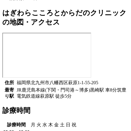
はぎわらこころとからだのクリニック
の地図・アクセス
住所
福岡県北九州市八幡西区萩原1-1-55-205
最寄
JR鹿児島本線(下関・門司港～博多)
黒崎駅
車
8
分
筑豊
り駅
電気鉄道線
萩原駅
徒歩
5
分
診療時間
診療時間
月
火
水
木
金
土
日
祝