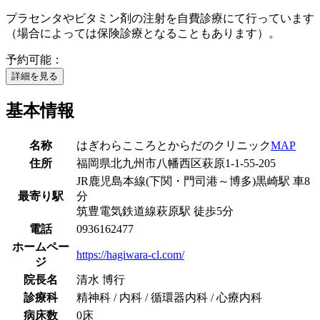
プラセンタやビタミン剤の注射を自費診療にて行っています
（場合によっては保険診療となることもあります）。
予約可能：
詳細を見る
基本情報
名称
はぎわらこころとからだのクリニック
MAP
住所
福岡県北九州市八幡西区萩原1-1-55-205
JR鹿児島本線(下関・門司港～博多)
黒崎駅
車
8
最寄り駅
分
筑豊電気鉄道線
萩原駅
徒歩
5
分
電話
0936162477
ホームペー
https://hagiwara-cl.com/
ジ
院長名
清水 博行
診療科
精神科 / 内科 / 循環器内科 / 心療内科
病床数
0床