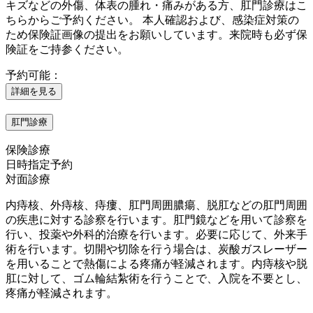
キズなどの外傷、体表の腫れ・痛みがある方、肛門診療はこ
ちらからご予約ください。 本人確認および、感染症対策の
ため保険証画像の提出をお願いしています。来院時も必ず保
険証をご持参ください。
予約可能：
詳細を見る
肛門診療
保険診療
日時指定予約
対面診療
内痔核、外痔核、痔瘻、肛門周囲膿瘍、脱肛などの肛門周囲
の疾患に対する診察を行います。肛門鏡などを用いて診察を
行い、投薬や外科的治療を行います。必要に応じて、外来手
術を行います。切開や切除を行う場合は、炭酸ガスレーザー
を用いることで熱傷による疼痛が軽減されます。内痔核や脱
肛に対して、ゴム輪結紮術を行うことで、入院を不要とし、
疼痛が軽減されます。