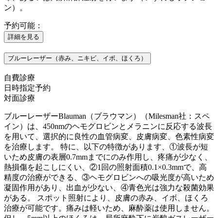
ン）。
予約可能：
詳細を見る
ブルーレーザー（赤み、ニキビ、イボ、ほくろ）
自費診療
日時指定予約
対面診療
ブルーレーザーBlauman（ブラウマン）（Milesman社：スペ
イン）は、450nmのヘモグロビンとメラニンに反応する波長
を用いて、選択的に良性の血管病変、皮膚病変、色素性病変
を治療します。 特に、以下の特徴があります、①波長が短
いため皮膚の表層0.7mmまでにのみ作用し、疼痛が少なく、
熱損傷を起こしにくい、②1回の照射面積0.1×0.3mmで、高
精度の治療ができる、③ヘモグロビンへの吸光度が高いため
凝固作用があり、出血が少ない、④青色光は強力な殺菌効果
がある。 スポット照射により、皮膚の赤み、イボ、ほくろ
治療が可能です。痛みは軽いため、麻酔薬は使用しません。