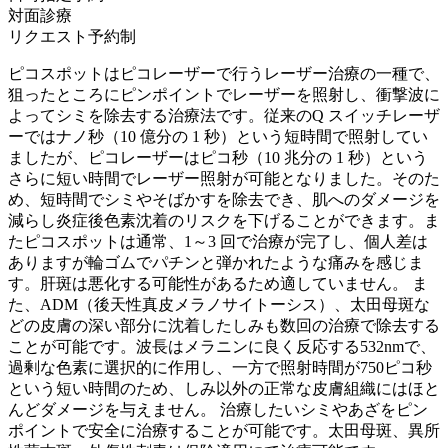
対面診療
リクエスト予約制
ピコスポットはピコレーザーで行うレーザー治療の一種で、
狙ったところにピンポイントでレーザーを照射し、衝撃波に
よってシミを除去する治療法です。従来のQ スイッチレーザ
ーではナノ秒（10 億分の 1 秒）という短時間で照射してい
ましたが、ピコレーザーはピコ秒（10 兆分の 1 秒）という
さらに短い時間でレーザー照射が可能となりました。そのた
め、短時間でシミやそばかすを除去でき、肌へのダメージを
減らし炎症後色素沈着のリスクを下げることができます。ま
たピコスポットは通常、1～3 回で治療が完了し、個人差は
ありますが輪ゴムでパチンと弾かれたような痛みを感じま
す。肝斑は悪化する可能性があるため適していません。 ま
た、ADM（後天性真皮メラノサイトーシス）、太田母斑な
どの皮膚の深い部分に沈着したしみも数回の治療で除去する
ことが可能です。波長はメラニンに良く反応する532nmで、
過剰な色素に選択的に作用し、一方で照射時間が750ピコ秒
という短い時間のため、しみ以外の正常な皮膚組織にはほと
んどダメージを与えません。 治療したいシミやあざをピン
ポイントで安全に治療することが可能です。太田母斑、異所