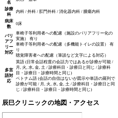
名
診療
内科 / 外科 / 肛門外科 / 消化器内科 / 腫瘍内科
科
病床
0床
数
車椅子等利用者への配慮（施設のバリアフリー化の
バリ
実施） 有り
アフ
車椅子等利用者への配慮（多機能トイレの設置） 有
リー
り
対応
聴覚障害者への配慮（筆談など文字による対応）
英語 (日常会話程度の会話力ではあるが診療が可能 /
月, 火, 水, 金, 土 / 診療科目・診療日と同じ / 診療科
多言
目・診療日・診療時間と同じ)
語対
ベトナム語 (会話の自信はないが図示や単語の羅列で
応
診療が可能 / 月, 火, 水, 金, 土 / 診療科目・診療日と同
じ / 診療科目・診療日・診療時間と同じ)
辰巳クリニック
の地図・アクセス