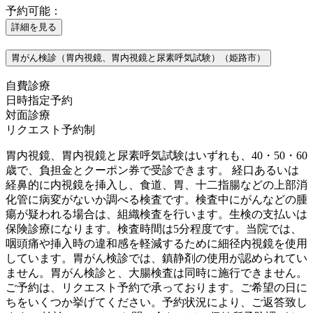
予約可能：
詳細を見る
胃がん検診（胃内視鏡、胃内視鏡と尿素呼気試験）（姫路市）
自費診療
日時指定予約
対面診療
リクエスト予約制
胃内視鏡、胃内視鏡と尿素呼気試験はいずれも、40・50・60
歳で、負担金とクーポン券で受診できます。 経口あるいは
経鼻的に内視鏡を挿入し、食道、胃、十二指腸などの上部消
化管に病変がないか調べる検査です。検査中にがんなどの腫
瘍が疑われる場合は、組織検査を行います。生検の支払いは
保険診療になります。検査時間は5分程度です。当院では、
咽頭痛や挿入時の違和感を軽減するために細径内視鏡を使用
しています。胃がん検診では、鎮静剤の使用が認められてい
ません。胃がん検診と、大腸検査は同時に施行できません。
ご予約は、リクエスト予約で承っております。ご希望の日に
ちをいくつか挙げてください。予約状況により、ご返答致し