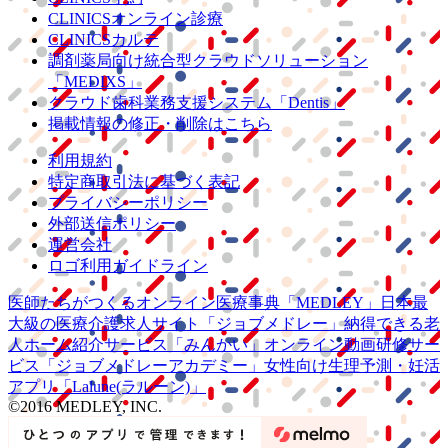
CLINICSオンライン診療
CLINICSカルテ
調剤薬局向け統合型クラウドソリューション
「MEDIXS」
クラウド歯科業務
支援システム
「Dentis」
掲載情報の修正・削除はこちら
利用規約
特定商取引法に基づく表記
プライバシーポリシー
外部送信ポリシー
運営会社
ロゴ利用ガイドライン
医師たちがつくる
オンライン医療事典
「MEDLEY」
日本最
大級の
医療介護求人サイト
「ジョブメドレー」
納得できる
老
人ホーム紹介サービス
「みんかい」
オンライン
動画研修サー
ビス
「ジョブメドレー
アカデミー」
女性向け
生理予測・妊活
アプリ
「Lalune(ラルーン)」
©2016 MEDLEY, INC.