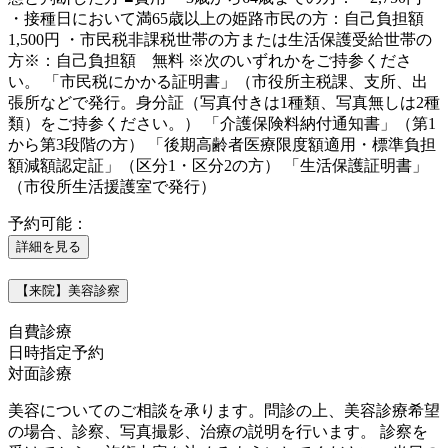
・接種日において満65歳以上の姫路市民の方：自己負担額
1,500円 ・市民税非課税世帯の方または生活保護受給世帯の
方※：自己負担額 無料 ※次のいずれかをご持参くださ
い。 「市民税にかかる証明書」（市役所主税課、支所、出
張所などで発行。身分証（写真付きは1種類、写真無しは2種
類）をご持参ください。） 「介護保険料納付通知書」（第1
から第3段階の方） 「後期高齢者医療限度額適用・標準負担
額減額認定証」（区分1・区分2の方） 「生活保護証明書」
（市役所生活援護室で発行）
予約可能：
詳細を見る
【来院】美容診察
自費診療
日時指定予約
対面診療
美容についてのご相談を承ります。問診の上、美容診療希望
の場合、診察、写真撮影、治療の説明を行います。 診察を