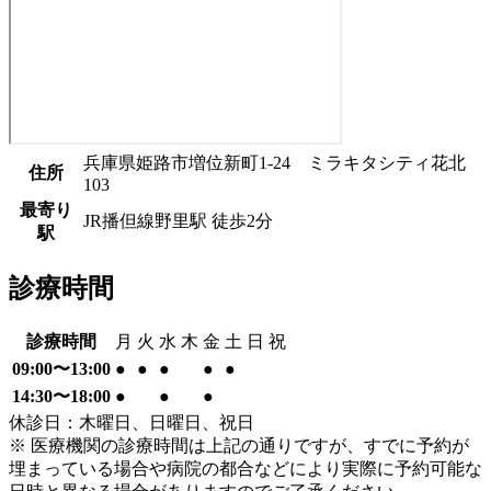
兵庫県姫路市増位新町1-24 ミラキタシティ花北
住所
103
最寄り
JR播但線
野里駅
徒歩
2
分
駅
診療時間
診療時間
月
火
水
木
金
土
日
祝
09:00〜13:00
●
●
●
●
●
14:30〜18:00
●
●
●
休診日：木曜日、日曜日、祝日
※ 医療機関の診療時間は上記の通りですが、すでに予約が
埋まっている場合や病院の都合などにより実際に予約可能な