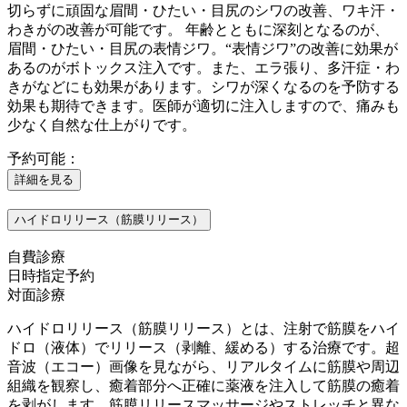
切らずに頑固な眉間・ひたい・目尻のシワの改善、ワキ汗・
わきがの改善が可能です。 年齢とともに深刻となるのが、
眉間・ひたい・目尻の表情ジワ。“表情ジワ”の改善に効果が
あるのがボトックス注入です。また、エラ張り、多汗症・わ
きがなどにも効果があります。シワが深くなるのを予防する
効果も期待できます。医師が適切に注入しますので、痛みも
少なく自然な仕上がりです。
予約可能：
詳細を見る
ハイドロリリース（筋膜リリース）
自費診療
日時指定予約
対面診療
ハイドロリリース（筋膜リリース）とは、注射で筋膜をハイ
ドロ（液体）でリリース（剥離、緩める）する治療です。超
音波（エコー）画像を見ながら、リアルタイムに筋膜や周辺
組織を観察し、癒着部分へ正確に薬液を注入して筋膜の癒着
を剥がします。筋膜リリースマッサージやストレッチと異な