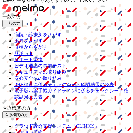
日時と異なる場合がありますのでご了承ください
一般の方
一般の方
病院・診療所をさがす
薬局をさがす
症状からさがす
サポート
サポート環境
ビデオ通話の事前テスト
セキュリティの取り組み
安心安全への取り組み
PHR指針に係るチェックシート確認結果の公表
電子版お薬手帳ガイドラインに係るチェックシート確
認結果の公表
医療機関の方
医療機関の方
クラウド診療
支援システム
「CLINICS」
CLINICS予約