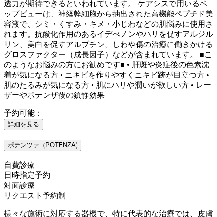
透力が期待できるといわれています。 ケアシスで用いるペ
ップビューは、神経幹細胞から抽出された高機能ペプチド美
容液で、シミ・くすみ・キメ・小じわなどの肌悩みに使用さ
れます。抗酸化作用のあるイデべノンやハリを促すアルジル
リン、美白を促すアルブチン、しわや傷の治癒に働きかける
グロスファクター（成長因子）などが含まれています。 ■こ
のようなお悩みの方にお勧めです■ • 肝斑や炎症後の色素沈
着が気になる方 • ニキビを作りやすくニキビ跡が目立つ方 •
肌のたるみが気になる方 • 肌にハリや潤いが欲しい方 • レー
ザーやポテンザ後の鎮静効果
予約可能：
詳細を見る
ポテンツァ（POTENZA)
自費診療
日時指定予約
対面診療
リクエスト予約制
様々な施術に対応する器機で、特に代表的な治療では、皮膚