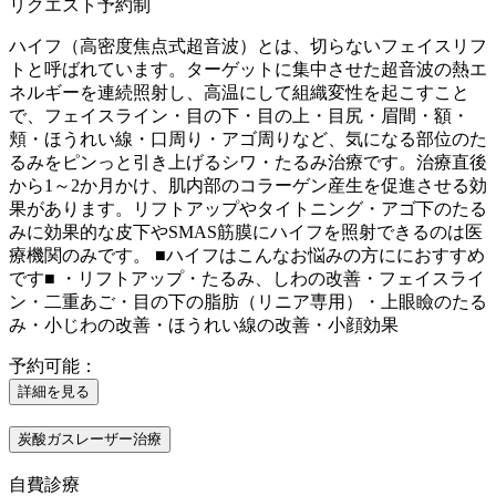
リクエスト予約制
ハイフ（高密度焦点式超音波）とは、切らないフェイスリフ
トと呼ばれています。ターゲットに集中させた超音波の熱エ
ネルギーを連続照射し、高温にして組織変性を起こすこと
で、フェイスライン・目の下・目の上・目尻・眉間・額・
頬・ほうれい線・口周り・アゴ周りなど、気になる部位のた
るみをピンっと引き上げるシワ・たるみ治療です。治療直後
から1～2か月かけ、肌内部のコラーゲン産生を促進させる効
果があります。リフトアップやタイトニング・アゴ下のたる
みに効果的な皮下やSMAS筋膜にハイフを照射できるのは医
療機関のみです。 ■ハイフはこんなお悩みの方ににおすすめ
です■ ・リフトアップ・たるみ、しわの改善・フェイスライ
ン・二重あご・目の下の脂肪（リニア専用）・上眼瞼のたる
み・小じわの改善・ほうれい線の改善・小顔効果
予約可能：
詳細を見る
炭酸ガスレーザー治療
自費診療