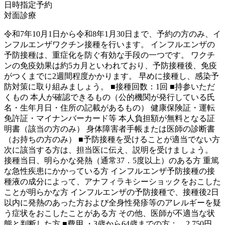
日時指定予約
対面診療
令和7年10月1日から令和8年1月30日まで、予約の方のみ、イ
ンフルエンザワクチン接種を行います。 インフルエンザの
予防接種は、重症化を防ぐ有効な手段の一つです。 ワクチ
ンの免疫効果は約5カ月といわれており、予防接種後、免疫
がつくまでに2週間程度かかります。 早めに接種し、感染予
防対策に取り組みましょう。 ■接種回数：1回 ■持参いただ
くもの 本人が確認できるもの（公的機関が発行している氏
名・生年月日・住所の記載があるもの） 健康保険証・運転
免許証・マイナンバーカード等 本人負担額が無料となる証
明書（該当の方のみ） 身体障害者手帳または医師の診断書
（お持ちの方のみ） ■予防接種を受けることが適当でない方
次に該当する方は、担当医に伝え、説明を受けましょう。
接種当日、明らかな発熱（通常37．5度以上）のある方 重篤
な急性疾患にかかっている方 インフルエンザ予防接種の接
種液の成分によって、アナフィラキシーショックをおこした
ことが明らかな方 インフルエンザの予防接種で、接種後2日
以内に発熱のあった方および全身性発疹等のアレルギーを疑
う症状をおこしたことがある方 その他、医師が不適当な状
態と判断した方 ■費用 ・3歳から64歳までの方： 2,750円