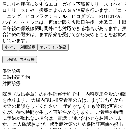
肩こりや腰痛に対するエコーガイド下筋膜リリース（ハイド
ロリリース）や、投薬によるＡＧＡ治療も行います。ピコト
ーニング、ピコフラクショナル、ピコダブル、POTENZA、
ハイフ、ケアシスは、再診に限り火曜日午後、木曜日、土曜
日午後の保険診療時間外にも対応できる場合があります。美
容治療の選択は、まず診察を受けてから決めることをお勧め
しています。
すべて
対面診療
オンライン診療
【来院】内科診療
保険診療
日時指定予約
対面診療
院長（辰巳嘉章）の内科診察予約です。内科疾患全般の相談
を承ります。 大腸内視鏡検査希望の方は、まずこちらから
検査の相談をしてください。 予約がなくても診察は可能で
すが、待ち時間が生じる可能性があります。 ご希望の時間
に予約が取れない場合は、電話で問い合わせをお願いしま
す。 本人確認および、感染症対策のため保険証画像の提出