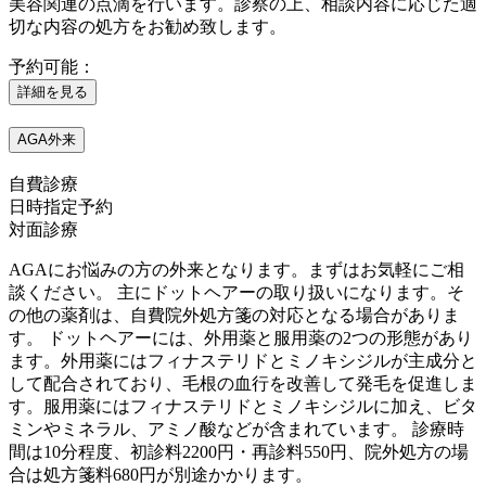
美容関連の点滴を行います。診察の上、相談内容に応じた適
切な内容の処方をお勧め致します。
予約可能：
詳細を見る
AGA外来
自費診療
日時指定予約
対面診療
AGAにお悩みの方の外来となります。まずはお気軽にご相
談ください。 主にドットヘアーの取り扱いになります。そ
の他の薬剤は、自費院外処方箋の対応となる場合がありま
す。 ドットヘアーには、外用薬と服用薬の2つの形態があり
ます。外用薬にはフィナステリドとミノキシジルが主成分と
して配合されており、毛根の血行を改善して発毛を促進しま
す。服用薬にはフィナステリドとミノキシジルに加え、ビタ
ミンやミネラル、アミノ酸などが含まれています。 診療時
間は10分程度、初診料2200円・再診料550円、院外処方の場
合は処方箋料680円が別途かかります。