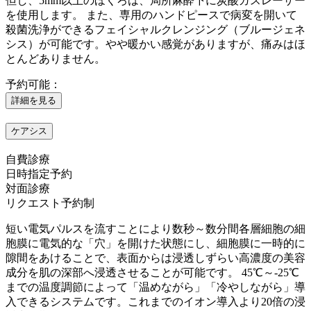
但し、5mm以上のほくろは、局所麻酔下に炭酸ガスレーザー
を使用します。 また、専用のハンドピースで病変を開いて
殺菌洗浄ができるフェイシャルクレンジング（ブルージェネ
シス）が可能です。やや暖かい感覚がありますが、痛みはほ
とんどありません。
予約可能：
詳細を見る
ケアシス
自費診療
日時指定予約
対面診療
リクエスト予約制
短い電気パルスを流すことにより数秒～数分間各層細胞の細
胞膜に電気的な「穴」を開けた状態にし、細胞膜に一時的に
隙間をあけることで、表面からは浸透しずらい高濃度の美容
成分を肌の深部へ浸透させることが可能です。 45℃～-25℃
までの温度調節によって「温めながら」「冷やしながら」導
入できるシステムです。これまでのイオン導入より20倍の浸