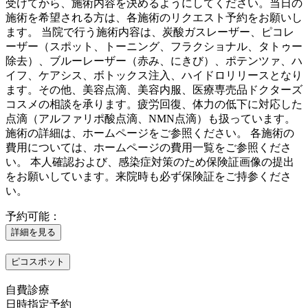
受けてから、施術内容を決めるようにしてください。当日の
施術を希望される方は、各施術のリクエスト予約をお願いし
ます。 当院で行う施術内容は、炭酸ガスレーザー、ピコレ
ーザー（スポット、トーニング、フラクショナル、タトゥー
除去）、ブルーレーザー（赤み、にきび）、ポテンツァ、ハ
イフ、ケアシス、ボトックス注入、ハイドロリリースとなり
ます。その他、美容点滴、美容内服、医療専売品ドクターズ
コスメの相談を承ります。疲労回復、体力の低下に対応した
点滴（アルファリポ酸点滴、NMN点滴）も扱っています。
施術の詳細は、ホームページをご参照ください。 各施術の
費用については、ホームページの費用一覧をご参照くださ
い。 本人確認および、感染症対策のため保険証画像の提出
をお願いしています。来院時も必ず保険証をご持参くださ
い。
予約可能：
詳細を見る
ピコスポット
自費診療
日時指定予約