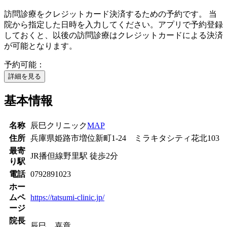
訪問診療をクレジットカード決済するための予約です。 当
院から指定した日時を入力してください。アプリで予約登録
しておくと、以後の訪問診療はクレジットカードによる決済
が可能となります。
予約可能：
詳細を見る
基本情報
名称
辰巳クリニック
MAP
住所
兵庫県姫路市増位新町1-24 ミラキタシティ花北103
最寄
JR播但線
野里駅
徒歩
2
分
り駅
電話
0792891023
ホー
ムペ
https://tatsumi-clinic.jp/
ージ
院長
辰巳 嘉章