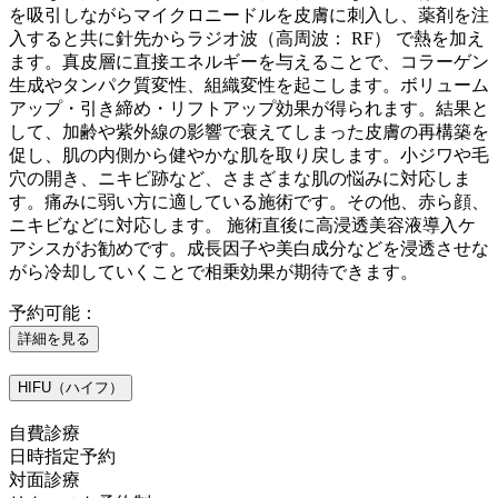
を吸引しながらマイクロニードルを皮膚に刺入し、薬剤を注
入すると共に針先からラジオ波（高周波： RF） で熱を加え
ます。真皮層に直接エネルギーを与えることで、コラーゲン
生成やタンパク質変性、組織変性を起こします。ボリューム
アップ・引き締め・リフトアップ効果が得られます。結果と
して、加齢や紫外線の影響で衰えてしまった皮膚の再構築を
促し、肌の内側から健やかな肌を取り戻します。小ジワや毛
穴の開き、ニキビ跡など、さまざまな肌の悩みに対応しま
す。痛みに弱い方に適している施術です。その他、赤ら顔、
ニキビなどに対応します。 施術直後に高浸透美容液導入ケ
アシスがお勧めです。成長因子や美白成分などを浸透させな
がら冷却していくことで相乗効果が期待できます。
予約可能：
詳細を見る
HIFU（ハイフ）
自費診療
日時指定予約
対面診療