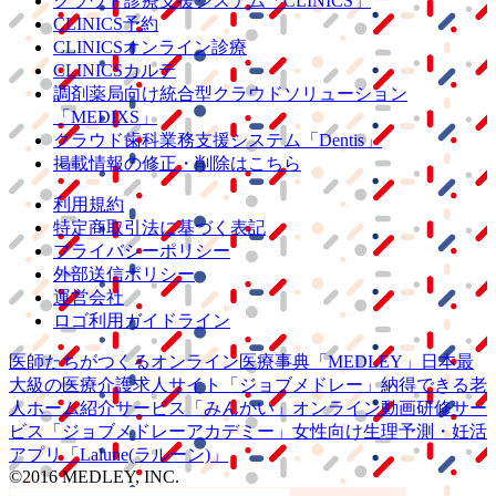
クラウド診療
支援システム
「CLINICS」
CLINICS予約
CLINICSオンライン診療
CLINICSカルテ
調剤薬局向け統合型クラウドソリューション
「MEDIXS」
クラウド歯科業務
支援システム
「Dentis」
掲載情報の修正・削除はこちら
利用規約
特定商取引法に基づく表記
プライバシーポリシー
外部送信ポリシー
運営会社
ロゴ利用ガイドライン
医師たちがつくる
オンライン医療事典
「MEDLEY」
日本最
大級の
医療介護求人サイト
「ジョブメドレー」
納得できる
老
人ホーム紹介サービス
「みんかい」
オンライン
動画研修サー
ビス
「ジョブメドレー
アカデミー」
女性向け
生理予測・妊活
アプリ
「Lalune(ラルーン)」
©2016 MEDLEY, INC.