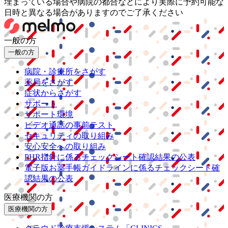
埋まっている場合や病院の都合などにより実際に予約可能な
日時と異なる場合がありますのでご了承ください
一般の方
一般の方
病院・診療所をさがす
薬局をさがす
症状からさがす
サポート
サポート環境
ビデオ通話の事前テスト
セキュリティの取り組み
安心安全への取り組み
PHR指針に係るチェックシート確認結果の公表
電子版お薬手帳ガイドラインに係るチェックシート確
認結果の公表
医療機関の方
医療機関の方