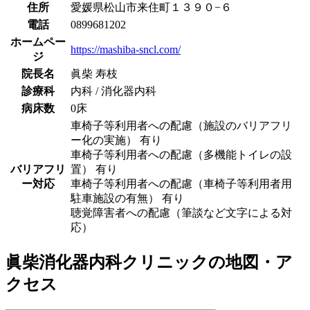
住所
愛媛県松山市来住町１３９０−６
電話
0899681202
ホームペー
https://mashiba-sncl.com/
ジ
院長名
眞柴 寿枝
診療科
内科 / 消化器内科
病床数
0床
車椅子等利用者への配慮（施設のバリアフリ
ー化の実施） 有り
車椅子等利用者への配慮（多機能トイレの設
バリアフリ
置） 有り
ー対応
車椅子等利用者への配慮（車椅子等利用者用
駐車施設の有無） 有り
聴覚障害者への配慮（筆談など文字による対
応）
眞柴消化器内科クリニック
の地図・ア
クセス