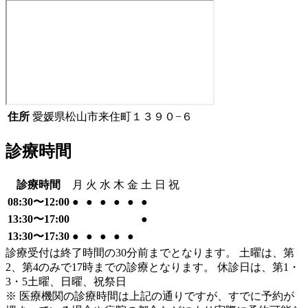
住所
愛媛県松山市来住町１３９０−６
診療時間
診療時間
月
火
水
木
金
土
日
祝
08:30〜12:00
●
●
●
●
●
●
13:30〜17:00
●
13:30〜17:30
●
●
●
●
●
診療受付は終了時間の30分前までとなります。 土曜は、第
2、第4のみで17時までの診療となります。 休診日は、第1・
3・5土曜、日曜、祝祭日
※ 医療機関の診療時間は上記の通りですが、すでに予約が