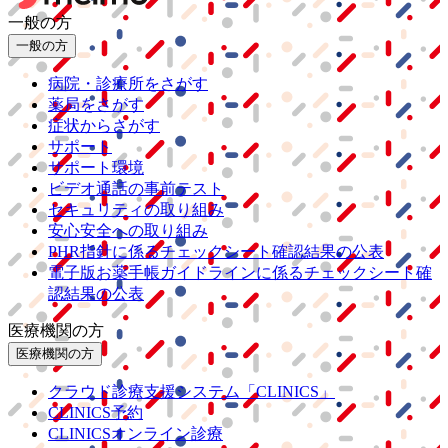
一般の方
一般の方
病院・診療所をさがす
薬局をさがす
症状からさがす
サポート
サポート環境
ビデオ通話の事前テスト
セキュリティの取り組み
安心安全への取り組み
PHR指針に係るチェックシート確認結果の公表
電子版お薬手帳ガイドラインに係るチェックシート確
認結果の公表
医療機関の方
医療機関の方
クラウド診療
支援システム
「CLINICS」
CLINICS予約
CLINICSオンライン診療