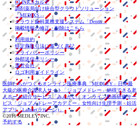
CLINICSカルテ
調剤薬局向け統合型クラウドソリューション
「MEDIXS」
クラウド歯科業務
支援システム
「Dentis」
掲載情報の修正・削除はこちら
利用規約
特定商取引法に基づく表記
プライバシーポリシー
外部送信ポリシー
運営会社
ロゴ利用ガイドライン
医師たちがつくる
オンライン医療事典
「MEDLEY」
日本最
大級の
医療介護求人サイト
「ジョブメドレー」
納得できる
老
人ホーム紹介サービス
「みんかい」
オンライン
動画研修サー
ビス
「ジョブメドレー
アカデミー」
女性向け
生理予測・妊活
アプリ
「Lalune(ラルーン)」
©2016 MEDLEY, INC.
予約する