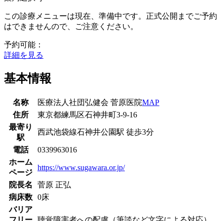
この診療メニューは現在、準備中です。正式公開までご予約
はできませんので、ご注意ください。
予約可能：
詳細を見る
基本情報
名称
医療法人社団弘健会 菅原医院
MAP
住所
東京都練馬区石神井町3-9-16
最寄り
西武池袋線
石神井公園駅
徒歩
3
分
駅
電話
0339963016
ホーム
https://www.sugawara.or.jp/
ページ
院長名
菅原 正弘
病床数
0床
バリア
フリー
聴覚障害者への配慮（筆談など文字による対応）