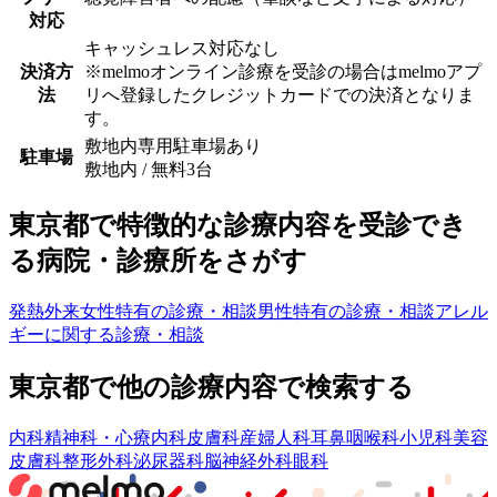
対応
キャッシュレス対応なし
決済方
※melmoオンライン診療を受診の場合はmelmoアプ
法
リへ登録したクレジットカードでの決済となりま
す。
敷地内専用駐車場あり
駐車場
敷地内 / 無料
3
台
東京都
で特徴的な診療内容を受診でき
る病院・診療所をさがす
発熱外来
女性特有の診療・相談
男性特有の診療・相談
アレル
ギーに関する診療・相談
東京都
で他の診療内容で検索する
内科
精神科・心療内科
皮膚科
産婦人科
耳鼻咽喉科
小児科
美容
皮膚科
整形外科
泌尿器科
脳神経外科
眼科