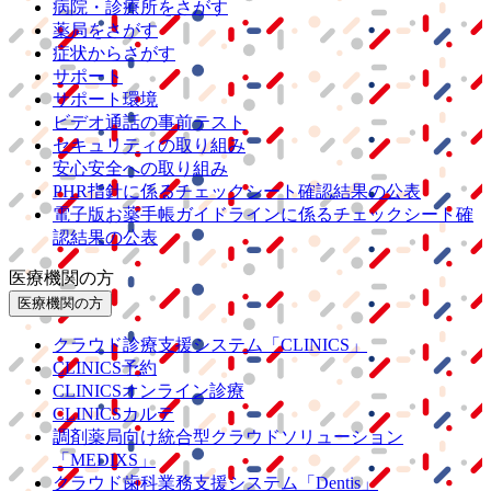
病院・診療所をさがす
薬局をさがす
症状からさがす
サポート
サポート環境
ビデオ通話の事前テスト
セキュリティの取り組み
安心安全への取り組み
PHR指針に係るチェックシート確認結果の公表
電子版お薬手帳ガイドラインに係るチェックシート確
認結果の公表
医療機関の方
医療機関の方
クラウド診療
支援システム
「CLINICS」
CLINICS予約
CLINICSオンライン診療
CLINICSカルテ
調剤薬局向け統合型クラウドソリューション
「MEDIXS」
クラウド歯科業務
支援システム
「Dentis」