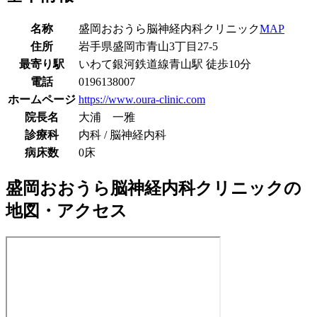
名称
盛岡おおうら脳神経内科クリニック
MAP
住所
岩手県盛岡市青山3丁目27-5
最寄り駅
いわて銀河鉄道線
青山駅
徒歩
10
分
電話
0196138007
ホームページ
https://www.oura-clinic.com
院長名
大浦 一雅
診療科
内科 / 脳神経内科
病床数
0床
盛岡おおうら脳神経内科クリニック
の
地図・アクセス