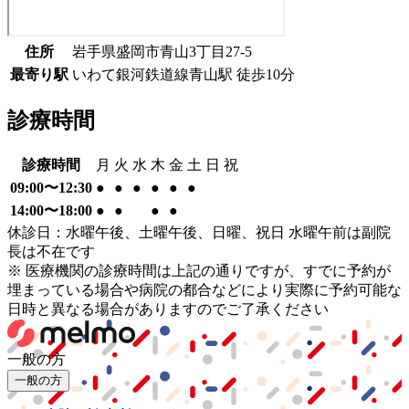
住所
岩手県盛岡市青山3丁目27-5
最寄り駅
いわて銀河鉄道線
青山駅
徒歩
10
分
診療時間
診療時間
月
火
水
木
金
土
日
祝
09:00〜12:30
●
●
●
●
●
●
14:00〜18:00
●
●
●
●
休診日：水曜午後、土曜午後、日曜、祝日 水曜午前は副院
長は不在です
※ 医療機関の診療時間は上記の通りですが、すでに予約が
埋まっている場合や病院の都合などにより実際に予約可能な
日時と異なる場合がありますのでご了承ください
一般の方
一般の方