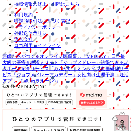
掲載情報の修正・削除はこちら
利用規約
特定商取引法に基づく表記
プライバシーポリシー
外部送信ポリシー
運営会社
ロゴ利用ガイドライン
医師たちがつくる
オンライン医療事典
「MEDLEY」
日本最
大級の
医療介護求人サイト
「ジョブメドレー」
納得できる
老
人ホーム紹介サービス
「みんかい」
オンライン
動画研修サー
ビス
「ジョブメドレー
アカデミー」
女性向け
生理予測・妊活
アプリ
「Lalune(ラルーン)」
©2016 MEDLEY, INC.