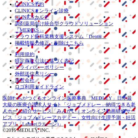
CLINICS予約
CLINICSオンライン診療
CLINICSカルテ
調剤薬局向け統合型クラウドソリューション
「MEDIXS」
クラウド歯科業務
支援システム
「Dentis」
掲載情報の修正・削除はこちら
利用規約
特定商取引法に基づく表記
プライバシーポリシー
外部送信ポリシー
運営会社
ロゴ利用ガイドライン
医師たちがつくる
オンライン医療事典
「MEDLEY」
日本最
大級の
医療介護求人サイト
「ジョブメドレー」
納得できる
老
人ホーム紹介サービス
「みんかい」
オンライン
動画研修サー
ビス
「ジョブメドレー
アカデミー」
女性向け
生理予測・妊活
アプリ
「Lalune(ラルーン)」
©2016 MEDLEY, INC.