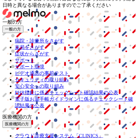
日時と異なる場合がありますのでご了承ください
一般の方
一般の方
病院・診療所をさがす
薬局をさがす
症状からさがす
サポート
サポート環境
ビデオ通話の事前テスト
セキュリティの取り組み
安心安全への取り組み
PHR指針に係るチェックシート確認結果の公表
電子版お薬手帳ガイドラインに係るチェックシート確
認結果の公表
医療機関の方
医療機関の方
クラウド診療
支援システム
「CLINICS」