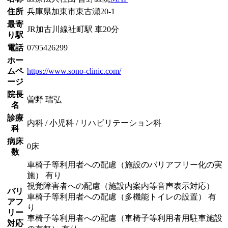
住所
兵庫県加東市東古瀬20-1
最寄
JR加古川線
社町駅
車
20
分
り駅
電話
0795426299
ホー
ムペ
https://www.sono-clinic.com/
ージ
院長
曽野 瑞弘
名
診療
内科 / 小児科 / リハビリテーション科
科
病床
0床
数
車椅子等利用者への配慮（施設のバリアフリー化の実
施） 有り
視覚障害者への配慮（施設内案内等音声表示対応）
バリ
車椅子等利用者への配慮（多機能トイレの設置） 有
アフ
り
リー
車椅子等利用者への配慮（車椅子等利用者用駐車施設
対応