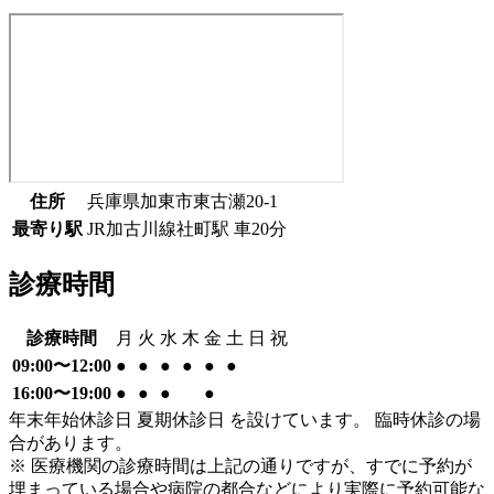
住所
兵庫県加東市東古瀬20-1
最寄り駅
JR加古川線
社町駅
車
20
分
診療時間
診療時間
月
火
水
木
金
土
日
祝
09:00〜12:00
●
●
●
●
●
●
16:00〜19:00
●
●
●
●
年末年始休診日 夏期休診日 を設けています。 臨時休診の場
合があります。
※ 医療機関の診療時間は上記の通りですが、すでに予約が
埋まっている場合や病院の都合などにより実際に予約可能な