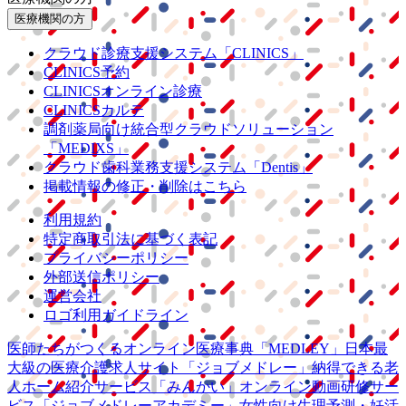
医療機関の方
クラウド診療
支援システム
「CLINICS」
CLINICS予約
CLINICSオンライン診療
CLINICSカルテ
調剤薬局向け統合型クラウドソリューション
「MEDIXS」
クラウド歯科業務
支援システム
「Dentis」
掲載情報の修正・削除はこちら
利用規約
特定商取引法に基づく表記
プライバシーポリシー
外部送信ポリシー
運営会社
ロゴ利用ガイドライン
医師たちがつくる
オンライン医療事典
「MEDLEY」
日本最
大級の
医療介護求人サイト
「ジョブメドレー」
納得できる
老
人ホーム紹介サービス
「みんかい」
オンライン
動画研修サー
ビス
「ジョブメドレー
アカデミー」
女性向け
生理予測・妊活