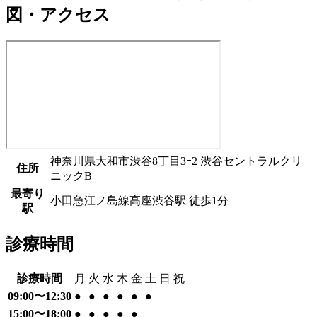
図・アクセス
神奈川県大和市渋谷8丁目3ｰ2 渋谷セントラルクリ
住所
ニックB
最寄り
小田急江ノ島線
高座渋谷駅
徒歩
1
分
駅
診療時間
診療時間
月
火
水
木
金
土
日
祝
09:00〜12:30
●
●
●
●
●
●
15:00〜18:00
●
●
●
●
●