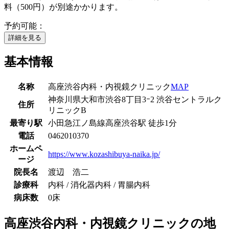
料（500円）が別途かかります。
予約可能：
詳細を見る
基本情報
名称
高座渋谷内科・内視鏡クリニック
MAP
神奈川県大和市渋谷8丁目3ｰ2 渋谷セントラルク
住所
リニックB
最寄り駅
小田急江ノ島線
高座渋谷駅
徒歩
1
分
電話
0462010370
ホームペ
https://www.kozashibuya-naika.jp/
ージ
院長名
渡辺 浩二
診療科
内科 / 消化器内科 / 胃腸内科
病床数
0床
高座渋谷内科・内視鏡クリニック
の地