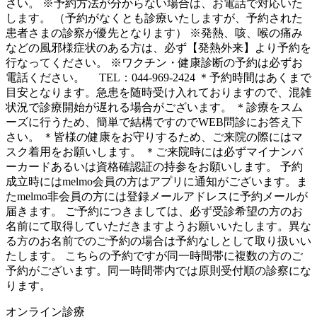
さい。 ※予約方法が分からない場合は、お電話で対応いた
します。 （予約がなくとも診療いたしますが、予約された
患者さまの診察が優先となります） ※発熱、咳、喉の痛み
などの風邪様症状のある方は、必ず【発熱外来】より予約を
行なってください。 ※ワクチン・健康診断の予約は必ずお
電話ください。 TEL：044-969-2424 ＊予約時間はあくまで
目安となります。急患を随時受け入れておりますので、混雑
状況で診療開始が遅れる場合がございます。 ＊診療をスム
ーズに行うため、簡単で結構ですのでWEB問診にお答え下
さい。 ＊皆様の健康をお守りするため、ご来院の際にはマ
スク着用をお願いします。 ＊ご来院時には必ずマイナンバ
ーカードあるいは資格確認証の持参をお願いします。 予約
成立時にはmelmo会員の方はアプリに通知がございます。ま
たmelmo非会員の方には登録メールアドレスに予約メールが
届きます。 ご予約につきましては、必ず受診希望の方のお
名前にて取得していただきますようお願いいたします。異な
る方のお名前でのご予約の場合は予約なしとして取り扱いい
たします。 こちらの予約ですが同一時間帯に複数の方のご
予約がございます。同一時間帯内では原則受付順の診察にな
ります。
オンライン診療