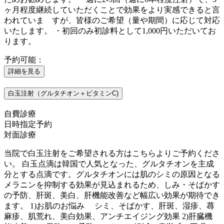
ヶ月程度継続していただくことで効果をより実感できると言
われていま すが、皆様のご希望（量や期間）に応じて対応
いたします。 ・初回のみ初診料として1,000円いただいてお
ります。
予約可能：
詳細を見る
白玉注射（グルタチオン＋ビタミンC)
自費診療
日時指定予約
対面診療
当院で白玉注射をご希望される方はこちらよりご予約くださ
い。 白玉点滴は韓国で人気となった、グルタチオンを主成
分とする点滴です。グルタチオンには肌のシミの原因となる
メラニンを抑制する効果が見込まれるため、しみ・そばかす
の予防、肝斑、美白、肝機能改善など幅広い効果が期待でき
ます。 1)お肌のお悩み シミ、そばかす、肝斑、湿疹、蕁
麻疹、肌荒れ、美白効果、アンチエイジング効果 2)肝臓機