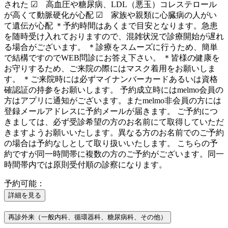
された ☑ 高血圧や糖尿病、LDL（悪玉）コレステロール
が高くて動脈硬化が心配 ☑ 家族や親類に心臓病の人がい
て遺伝が心配 ＊予約時間はあくまで目安となります。急患
を随時受け入れておりますので、混雑状況で診療開始が遅れ
る場合がございます。 ＊診療をスムーズに行うため、簡単
で結構ですのでWEB問診にお答え下さい。 ＊皆様の健康を
お守りするため、ご来院の際にはマスク着用をお願いしま
す。 ＊ご来院時には必ずマイナンバーカードあるいは資格
確認証の持参をお願いします。 予約成立時にはmelmo会員の
方はアプリに通知がございます。またmelmo非会員の方には
登録メールアドレスに予約メールが届きます。 ご予約につ
きましては、必ず受診希望の方のお名前にて取得していただ
きますようお願いいたします。異なる方のお名前でのご予約
の場合は予約なしとして取り扱いいたします。 こちらの予
約ですが同一時間帯に複数の方のご予約がございます。同一
時間帯内では原則受付順の診察になります。
予約可能：
詳細を見る
再診外来（一般内科、循環器科、糖尿病科、その他）