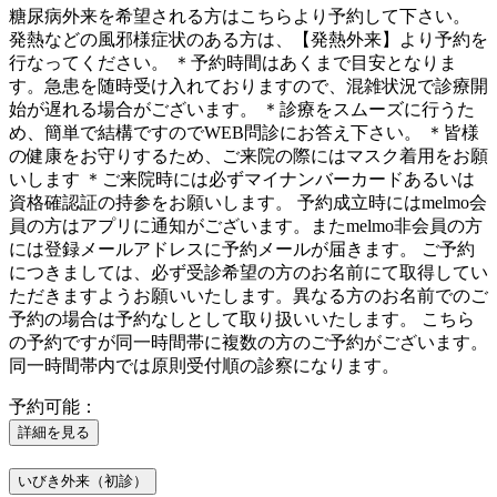
糖尿病外来を希望される方はこちらより予約して下さい。
発熱などの風邪様症状のある方は、【発熱外来】より予約を
行なってください。 ＊予約時間はあくまで目安となりま
す。急患を随時受け入れておりますので、混雑状況で診療開
始が遅れる場合がございます。 ＊診療をスムーズに行うた
め、簡単で結構ですのでWEB問診にお答え下さい。 ＊皆様
の健康をお守りするため、ご来院の際にはマスク着用をお願
いします ＊ご来院時には必ずマイナンバーカードあるいは
資格確認証の持参をお願いします。 予約成立時にはmelmo会
員の方はアプリに通知がございます。またmelmo非会員の方
には登録メールアドレスに予約メールが届きます。 ご予約
につきましては、必ず受診希望の方のお名前にて取得してい
ただきますようお願いいたします。異なる方のお名前でのご
予約の場合は予約なしとして取り扱いいたします。 こちら
の予約ですが同一時間帯に複数の方のご予約がございます。
同一時間帯内では原則受付順の診察になります。
予約可能：
詳細を見る
いびき外来（初診）