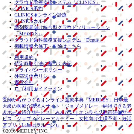
クラウド診療
支援システム
「CLINICS」
CLINICS予約
CLINICSオンライン診療
CLINICSカルテ
調剤薬局向け統合型クラウドソリューション
「MEDIXS」
クラウド歯科業務
支援システム
「Dentis」
掲載情報の修正・削除はこちら
利用規約
特定商取引法に基づく表記
プライバシーポリシー
外部送信ポリシー
運営会社
ロゴ利用ガイドライン
医師たちがつくる
オンライン医療事典
「MEDLEY」
日本最
大級の
医療介護求人サイト
「ジョブメドレー」
納得できる
老
人ホーム紹介サービス
「みんかい」
オンライン
動画研修サー
ビス
「ジョブメドレー
アカデミー」
女性向け
生理予測・妊活
アプリ
「Lalune(ラルーン)」
©2016 MEDLEY, INC.