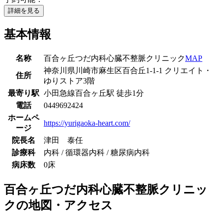
詳細を見る
基本情報
名称
百合ヶ丘つだ内科心臓不整脈クリニック
MAP
神奈川県川崎市麻生区百合丘1-1-1 クリエイト・
住所
ゆりストア3階
最寄り駅
小田急線
百合ヶ丘駅
徒歩
1
分
電話
0449692424
ホームペ
https://yurigaoka-heart.com/
ージ
院長名
津田 泰任
診療科
内科 / 循環器内科 / 糖尿病内科
病床数
0床
百合ヶ丘つだ内科心臓不整脈クリニッ
ク
の地図・アクセス