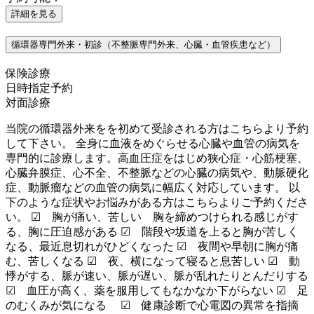
詳細を見る
循環器専門外来・初診（不整脈専門外来、心臓・血管疾患など）
保険診療
日時指定予約
対面診療
当院の循環器外来をを初めて受診される方はこちらより予約
して下さい。 全身に血液をめぐらせる心臓や血管の病気を
専門的に診療します。高血圧症をはじめ狭心症・心筋梗塞、
心臓弁膜症、心不全、不整脈などの心臓の病気や、動脈硬化
症、動脈瘤などの血管の病気に幅広く対応しています。 以
下のような症状やお悩みがある方はこちらよりご予約くださ
い。 ☑ 胸が痛い、苦しい 胸を締めつけられる感じがす
る、胸に圧迫感がある ☑ 階段や坂道を上ると胸が苦しく
なる、最近息切れがひどくなった ☑ 夜間や早朝に胸が痛
む、苦しくなる ☑ 夜、横になって寝ると息苦しい ☑ 動
悸がする、脈が速い、脈が遅い、脈が乱れたりとんだりする
☑ 血圧が高く、薬を服用してもなかなか下がらない ☑ 足
のむくみが気になる ☑ 健康診断で心電図の異常を指摘