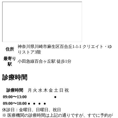
神奈川県川崎市麻生区百合丘1-1-1 クリエイト・ゆ
住所
りストア3階
最寄り
小田急線
百合ヶ丘駅
徒歩
1
分
駅
診療時間
診療時間
月
火
水
木
金
土
日
祝
09:00〜13:00
●
09:00〜18:00
●
●
●
●
休診日：金曜日、日曜日、祝日
※ 医療機関の診療時間は上記の通りですが、すでに予約が