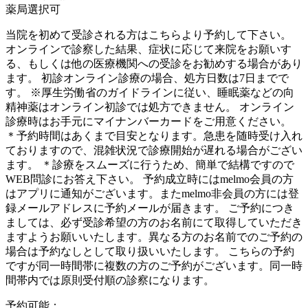
薬局選択可
当院を初めて受診される方はこちらより予約して下さい。
オンラインで診察した結果、症状に応じて来院をお願いす
る、もしくは他の医療機関への受診をお勧めする場合があり
ます。 初診オンライン診療の場合、処方日数は7日までで
す。 ※厚生労働省のガイドラインに従い、睡眠薬などの向
精神薬はオンライン初診では処方できません。 オンライン
診療時はお手元にマイナンバーカードをご用意ください。
＊予約時間はあくまで目安となります。急患を随時受け入れ
ておりますので、混雑状況で診療開始が遅れる場合がござい
ます。 ＊診療をスムーズに行うため、簡単で結構ですので
WEB問診にお答え下さい。 予約成立時にはmelmo会員の方
はアプリに通知がございます。またmelmo非会員の方には登
録メールアドレスに予約メールが届きます。 ご予約につき
ましては、必ず受診希望の方のお名前にて取得していただき
ますようお願いいたします。異なる方のお名前でのご予約の
場合は予約なしとして取り扱いいたします。 こちらの予約
ですが同一時間帯に複数の方のご予約がございます。同一時
間帯内では原則受付順の診察になります。
予約可能：