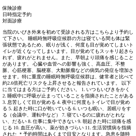
保険診療
日時指定予約
対面診療
当院のいびき外来を初めて受診される方はこちらより予約し
て下さい。 睡眠時無呼吸症候群の方は寝ている間も体は緊
張状態であるため、眠りが浅く、何度も目が覚めてしまいト
イレが近くなってしまいます。目が覚めてもスッキリ起きら
れず、疲れがとれません。また、早朝より頭痛を感じること
があります。 心臓や血管への影響も強く、高血圧、不整
脈、心筋梗塞、脳梗塞、大動脈瘤などの病気の発症を増加さ
せます。特に重度の睡眠時無呼吸症候群は、健常者と比べて
約2.6倍死亡リスクを上昇させると報告されています。 以下
に当てはまる方はご予約ください。 1. いつもいびきをかく
2. 睡眠中に呼吸が止まっていることを指摘されたことがある
3. 息苦しくて目が覚める 4. 夜中に何度もトイレで目が覚め
る 5. 起きた時に口が乾いている 6. いつも眠い、居眠りをす
る（会議中、運転中など） 7. 寝ているのに疲れがとれな
い、だるい 8. 仕事に集中できない 9. 朝起きた時に頭痛を感
じる 10. 血圧が高い、薬が効きづらい 11. 生活習慣病を指摘
された ＊予約時間はあくまで目安となります。急患を随時