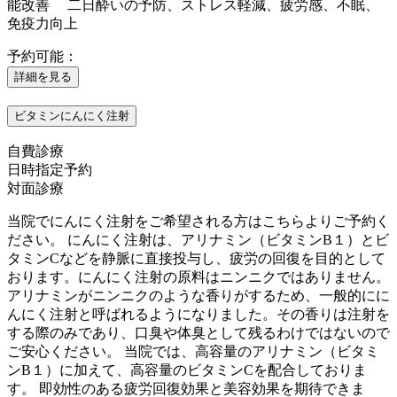
能改善 二日酔いの予防、ストレス軽減、疲労感、不眠、
免疫力向上
予約可能：
詳細を見る
ビタミンにんにく注射
自費診療
日時指定予約
対面診療
当院でにんにく注射をご希望される方はこちらよりご予約く
ださい。 にんにく注射は、アリナミン（ビタミンB１）とビ
タミンCなどを静脈に直接投与し、疲労の回復を目的として
おります。にんにく注射の原料はニンニクではありません。
アリナミンがニンニクのような香りがするため、一般的にに
んにく注射と呼ばれるようになりました。その香りは注射を
する際のみであり、口臭や体臭として残るわけではないので
ご安心ください。 当院では、高容量のアリナミン（ビタミ
ンB１）に加えて、高容量のビタミンCを配合しておりま
す。 即効性のある疲労回復効果と美容効果を期待できま