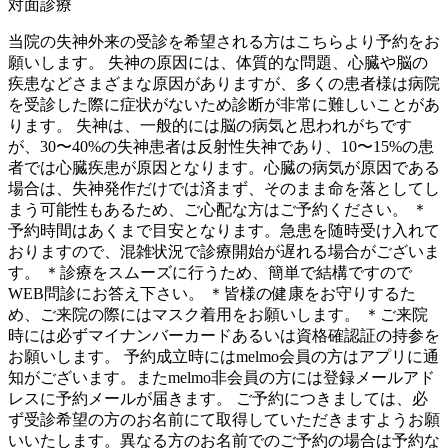
対面診療
当院の失神外来の受診を希望される方はこちらより予約をお
願いします。 失神の原因には、体質的な問題、心臓や脳の
疾患などさまざまな原因がありますが、多くの患者様は病院
を受診した際に症状がないため診断が非常に難しいことがあ
ります。 失神は、一般的には脳の病気と思われがちです
が、30〜40%の失神患者は反射性失神であり、10〜15%の患
者では心臓疾患が原因となります。心臓の病気が原因である
場合は、失神発作だけでは済まず、そのまま命を落としてし
まう可能性もあるため、ご心配な方はご予約ください。 ＊
予約時間はあくまで目安となります。急患を随時受け入れて
おりますので、混雑状況で診療開始が遅れる場合がございま
す。 ＊診療をスムーズに行うため、簡単で結構ですので
WEB問診にお答え下さい。 ＊皆様の健康をお守りするた
め、ご来院の際にはマスク着用をお願いします。 ＊ご来院
時には必ずマイナンバーカードあるいは資格確認証の持参を
お願いします。 予約成立時にはmelmo会員の方はアプリに通
知がございます。またmelmo非会員の方には登録メールアド
レスに予約メールが届きます。 ご予約につきましては、必
ず受診希望の方のお名前にて取得していただきますようお願
いいたします。異なる方のお名前でのご予約の場合は予約な