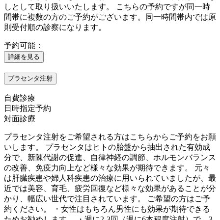
しとして取り扱いいたします。 こちらの予約ですが同一時
間帯に複数の方のご予約がございます。同一時間帯内では原
則受付順の診察になります。
予約可能：
詳細を見る
プラセンタ注射
自費診療
日時指定予約
対面診療
プラセンタ注射をご希望される方はこちらからご予約をお願
いします。 プラセンタはヒトの胎盤から抽出された有効成
分で、新陳代謝の促進、自律神経の調節、ホルモンバランス
の改善、免疫力向上など様々な効果が期待できます。 元々
は肝臓疾患や婦人科疾患の治療に用いられていましたが、最
近では美容、育毛、疲労回復など様々な効果があることが分
かり、幅広い世代で注目されています。 ご希望の方はご予
約ください。 ・女性はもちろん男性にも効果が期待できる
ためお勧めします。 ・週に2-3回（週に6本程度注射）で、3