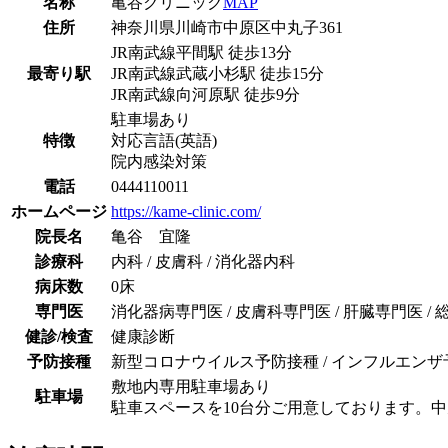
名称
亀谷クリニック
MAP
住所
神奈川県川崎市中原区中丸子361
JR南武線
平間駅
徒歩
13
分
最寄り駅
JR南武線
武蔵小杉駅
徒歩
15
分
JR南武線
向河原駅
徒歩
9
分
駐車場あり
特徴
対応言語(英語)
院内感染対策
電話
0444110011
ホームページ
https://kame-clinic.com/
院長名
亀谷 宜隆
診療科
内科 / 皮膚科 / 消化器内科
病床数
0床
専門医
消化器病専門医 / 皮膚科専門医 / 肝臓専門医 /
健診/検査
健康診断
予防接種
新型コロナウイルス予防接種 / インフルエンザ予
敷地内専用駐車場あり
駐車場
駐車スペースを10台分ご用意しております。