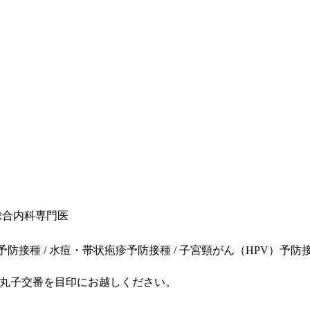
 総合内科専門医
防接種 / 水痘・帯状疱疹予防接種 / 子宮頸がん（HPV）予防接
中丸子交番を目印にお越しください。