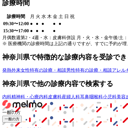
診療時間
診療時間
月
火
水
木
金
土
日
祝
09:30〜12:00
●
●
●
●
●
15:30〜17:00
●
●
●
●
月偶数週第2・4週・水：皮膚科併設 月・火・水・金午後/土
※ 医療機関の診療時間は上記の通りですが、すでに予約が
神奈川県
で特徴的な診療内容を受診でき
発熱外来
女性特有の診療・相談
男性特有の診療・相談
アレル
神奈川県
で他の診療内容で検索する
内科
精神科・心療内科
皮膚科
産婦人科
耳鼻咽喉科
小児科
美容
一般の方
一般の方