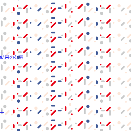
結果の公表
S」