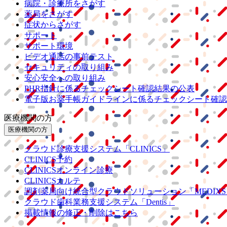
病院・診療所をさがす
薬局をさがす
症状からさがす
サポート
サポート環境
ビデオ通話の事前テスト
セキュリティの取り組み
安心安全への取り組み
PHR指針に係るチェックシート確認結果の公表
電子版お薬手帳ガイドラインに係るチェックシート確認
医療機関の方
医療機関の方
クラウド診療
支援システム
「CLINICS」
CLINICS予約
CLINICSオンライン診療
CLINICSカルテ
調剤薬局向け統合型クラウドソリューション
「MEDIX
クラウド歯科業務
支援システム
「Dentis」
掲載情報の修正・削除はこちら