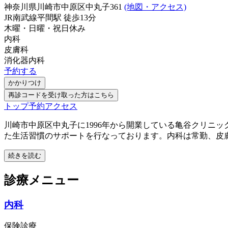
神奈川県川崎市中原区中丸子361
(地図・アクセス)
JR南武線
平間駅
徒歩
13
分
木曜・日曜・祝日
休み
内科
皮膚科
消化器内科
予約する
かかりつけ
再診コードを受け取った方はこちら
トップ
予約
アクセス
川崎市中原区中丸子に1996年から開業している亀谷クリニ
た生活習慣のサポートを行なっております。内科は常勤、皮
続きを読む
診療メニュー
内科
保険診療