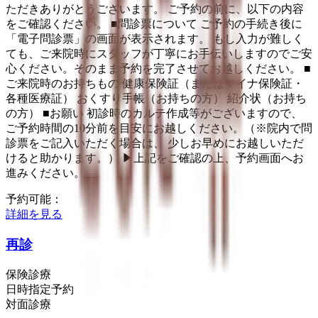
ただきありがとうございます。 ご予約の前に、以下の内容
をご確認ください。 ■問診票について ご予約の手続き後に
「電子問診票」の画面が表示されます。 もし入力が難しく
ても、ご来院時にスタッフが丁寧にお手伝いしますのでご安
心ください。そのまま予約を完了させてお越しください。 ■
ご来院時のお持ちもの 健康保険証（またはマイナ保険証・
各種医療証） おくすり手帳（お持ちの方） 紹介状（お持ち
の方） ■お願い 初診時のカルテ作成等がございますので、
ご予約時間の10分前を目安にお越しください。（※院内で問
診票をご記入いただく場合は、 少しお早めにお越しいただ
けると助かります。） ▶上記をご確認の上、予約画面へお
進みください。
予約可能：
詳細を見る
再診
保険診療
日時指定予約
対面診療