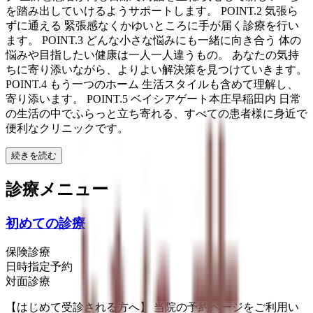
を踏み出していけるようサポートします。 POINT.2 気張ら
ずに通える 緊張感なくかゆいところに手が届く診療を行い
ます。 POINT.3 どんな小さな悩みにも一緒に向き合う 体の
悩みや目指したい健康は一人一人違うもの。 あなたの気持
ちに寄り添いながら、よりよい解決策を見つけていきます。
POINT.4 もう一つのホーム 生活スタイルも含めて理解し、
寄り添います。 POINT.5 ベイシアゲート本庄早稲田内 日常
の生活の中でふらっと立ち寄れる、すべての患者様に身近で
便利なクリニックです。
続きを読む
診療メニュー
初めての診療
保険診療
日時指定予約
対面診療
【はじめて受診される方へ】 当院の予約ページをご利用い