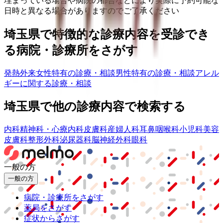
埋まっている場合や病院の都合などにより実際に予約可能な
日時と異なる場合がありますのでご了承ください
埼玉県
で特徴的な診療内容を受診でき
る病院・診療所をさがす
発熱外来
女性特有の診療・相談
男性特有の診療・相談
アレル
ギーに関する診療・相談
埼玉県
で他の診療内容で検索する
内科
精神科・心療内科
皮膚科
産婦人科
耳鼻咽喉科
小児科
美容
皮膚科
整形外科
泌尿器科
脳神経外科
眼科
一般の方
一般の方
病院・診療所をさがす
薬局をさがす
症状からさがす