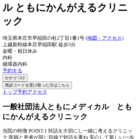
ル ともにかんがえるクリニ
ック
埼玉県本庄市早稲田の杜2丁目1番1号
(地図・アクセス)
上越新幹線
本庄早稲田駅
徒歩
5
分
金曜・祝日
休み
内科
循環器内科
予約する
かかりつけ
再診コードを受け取った方はこちら
トップ
予約
アクセス
一般社団法人ともにメディカル とも
にかんがえるクリニック
当院の特徴 POINT.1 対話を大切にし一緒に考えるクリニッ
ク 医師と患者が同じ目線で対話を重ね 安心して新しい一歩