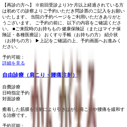
【再診の方へ】 ※前回受診より3ケ月以上経過されている方
は初めての診察よりご予約いただき問診票のご記入をお願い
いたします。 当院の予約ページをご利用いただきありがと
うございます。 ご予約の前に、以下の内容をご確認くださ
い。 ■ご来院時のお持ちもの 健康保険証（またはマイナ保
険証・各種医療証） おくすり手帳（お持ちの方） 紹介状
（お持ちの方） ▶上記をご確認の上、予約画面へお進みく
ださい。
予約可能：
詳細を見る
自由診療（肩こり・腰痛注射）
自費診療
日時指定予約
対面診療
癒着した筋膜を注射により引きはがし肩こりや腰痛を緩和す
る治療です。
予約可能：