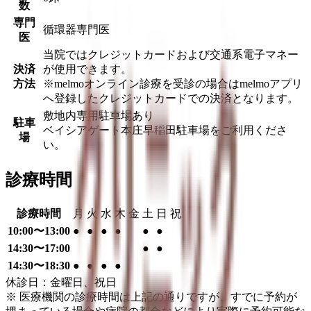
数
専門
循環器専門医
医
当院ではクレジットカードおよび交通系電子マネー
決済
が使用できます。
方法
※melmoオンライン診療を受診の場合はmelmoアプリ
へ登録したクレジットカードでの決済となります。
敷地内専用駐車場あり
駐車
ベイシアゲート本庄早稲田駐車場をご利用くださ
場
い。
診療時間
診療時間
月
火
水
木
金
土
日
祝
10:00〜13:00
●
●
●
●
●
●
14:30〜17:00
●
●
14:30〜18:30
●
●
●
●
休診日：金曜日、祝日
※ 医療機関の診療時間は上記の通りですが、すでに予約が