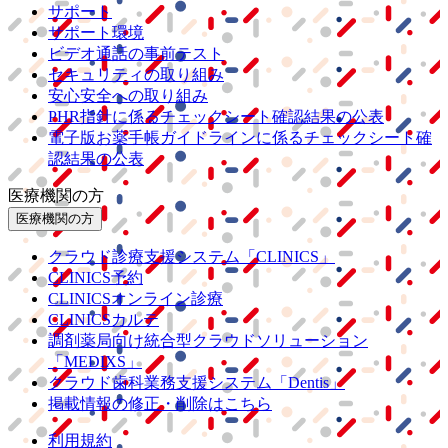
サポート
サポート環境
ビデオ通話の事前テスト
セキュリティの取り組み
安心安全への取り組み
PHR指針に係るチェックシート確認結果の公表
電子版お薬手帳ガイドラインに係るチェックシート確
認結果の公表
医療機関の方
医療機関の方
クラウド診療
支援システム
「CLINICS」
CLINICS予約
CLINICSオンライン診療
CLINICSカルテ
調剤薬局向け統合型クラウドソリューション
「MEDIXS」
クラウド歯科業務
支援システム
「Dentis」
掲載情報の修正・削除はこちら
利用規約