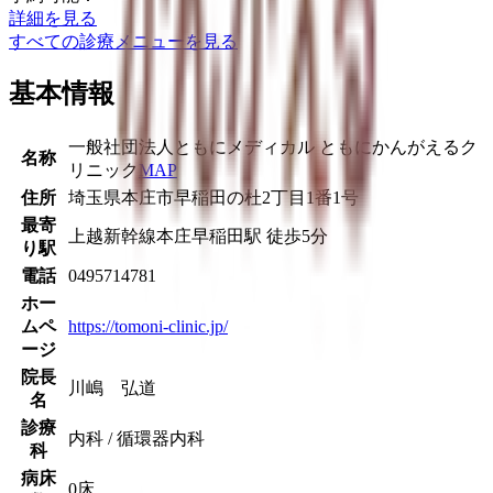
詳細を見る
すべての診療メニューを見る
基本情報
一般社団法人ともにメディカル ともにかんがえるク
名称
リニック
MAP
住所
埼玉県本庄市早稲田の杜2丁目1番1号
最寄
上越新幹線
本庄早稲田駅
徒歩
5
分
り駅
電話
0495714781
ホー
ムペ
https://tomoni-clinic.jp/
ージ
院長
川嶋 弘道
名
診療
内科 / 循環器内科
科
病床
0床