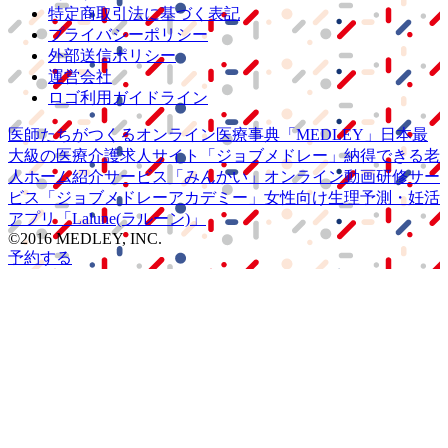
特定商取引法に基づく表記
プライバシーポリシー
外部送信ポリシー
運営会社
ロゴ利用ガイドライン
医師たちがつくる
オンライン医療事典
「MEDLEY」
日本最
大級の
医療介護求人サイト
「ジョブメドレー」
納得できる
老
人ホーム紹介サービス
「みんかい」
オンライン
動画研修サー
ビス
「ジョブメドレー
アカデミー」
女性向け
生理予測・妊活
アプリ
「Lalune(ラルーン)」
©2016 MEDLEY, INC.
予約する