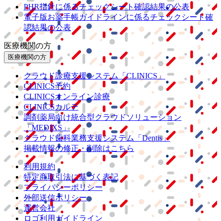
PHR指針に係るチェックシート確認結果の公表
電子版お薬手帳ガイドラインに係るチェックシート確
認結果の公表
医療機関の方
医療機関の方
クラウド診療
支援システム
「CLINICS」
CLINICS予約
CLINICSオンライン診療
CLINICSカルテ
調剤薬局向け統合型クラウドソリューション
「MEDIXS」
クラウド歯科業務
支援システム
「Dentis」
掲載情報の修正・削除はこちら
利用規約
特定商取引法に基づく表記
プライバシーポリシー
外部送信ポリシー
運営会社
ロゴ利用ガイドライン