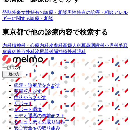
発熱外来
女性特有の診療・相談
男性特有の診療・相談
アレル
ギーに関する診療・相談
東京都
で他の診療内容で検索する
内科
精神科・心療内科
皮膚科
産婦人科
耳鼻咽喉科
小児科
美容
皮膚科
整形外科
泌尿器科
脳神経外科
眼科
一般の方
一般の方
病院・診療所をさがす
薬局をさがす
症状からさがす
サポート
サポート環境
ビデオ通話の事前テスト
セキュリティの取り組み
安心安全への取り組み