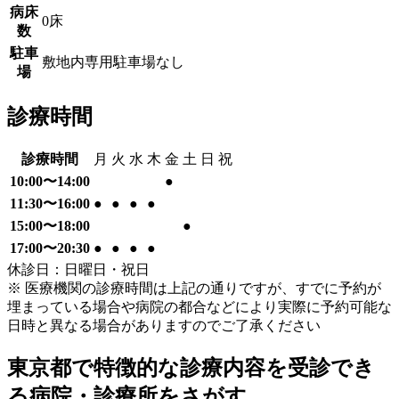
病床
0床
数
駐車
敷地内専用駐車場なし
場
診療時間
診療時間
月
火
水
木
金
土
日
祝
10:00〜14:00
●
11:30〜16:00
●
●
●
●
15:00〜18:00
●
17:00〜20:30
●
●
●
●
休診日：日曜日・祝日
※ 医療機関の診療時間は上記の通りですが、すでに予約が
埋まっている場合や病院の都合などにより実際に予約可能な
日時と異なる場合がありますのでご了承ください
東京都
で特徴的な診療内容を受診でき
る病院・診療所をさがす