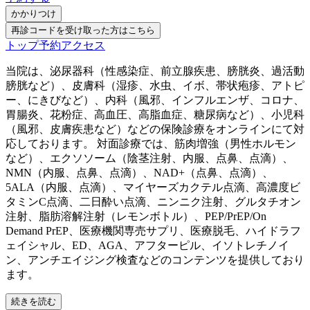
かかりつけ
再診コードを受け取った方はこちら
トップ
予約
アクセス
当院は、泌尿器科（性感染症、前立腺疾患、膀胱炎、過活動
膀胱など）、皮膚科（湿疹、水虫、イボ、帯状疱疹、アトピ
ー、にきびなど）、内科（風邪、インフルエンザ、コロナ、
胃腸炎、花粉症、高血圧、高脂血症、糖尿病など）、小児科
（風邪、皮膚疾患など）などの保険診療をオンラインにて対
応しております。 対面診療では、筋肉増強（男性ホルモン
など）、エクソソーム（陰茎注射、内服、点鼻、点滴）、
NMN（内服、点鼻、点滴）、NAD+（点鼻、点滴）、
5ALA（内服、点滴）、マイヤーズカクテル点滴、高濃度ビ
タミンC点滴、二日酔い点滴、ニンニク注射、グルタチオン
注射、脂肪溶解注射（レモンボトル）、PEP/PrEP/On
Demand PrEP、医療機関専売サプリ、医療脱毛、ハイドラフ
ェイシャル、ED、AGA、アフターピル、イソトレチノイ
ン、アンチエイジング検査などのコンテンツを提供しており
ます。
続きを読む