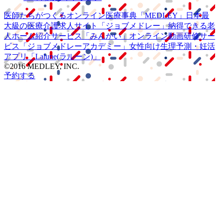
医師たちがつくる
オンライン医療事典
「MEDLEY」
日本最
大級の
医療介護求人サイト
「ジョブメドレー」
納得できる
老
人ホーム紹介サービス
「みんかい」
オンライン
動画研修サー
ビス
「ジョブメドレー
アカデミー」
女性向け
生理予測・妊活
アプリ
「Lalune(ラルーン)」
©2016 MEDLEY, INC.
予約する