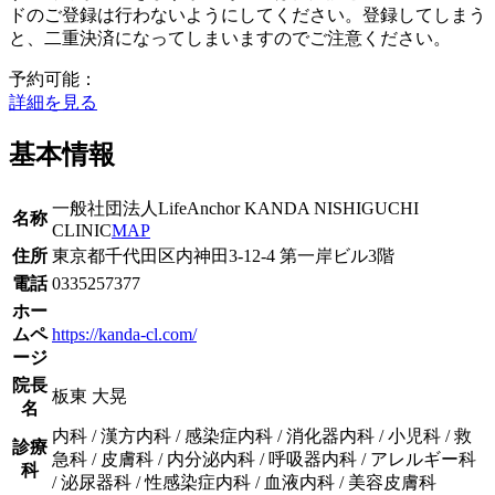
ドのご登録は行わないようにしてください。登録してしまう
と、二重決済になってしまいますのでご注意ください。
予約可能：
詳細を見る
基本情報
一般社団法人LifeAnchor KANDA NISHIGUCHI
名称
CLINIC
MAP
住所
東京都千代田区内神田3-12-4 第一岸ビル3階
電話
0335257377
ホー
ムペ
https://kanda-cl.com/
ージ
院長
板東 大晃
名
内科 / 漢方内科 / 感染症内科 / 消化器内科 / 小児科 / 救
診療
急科 / 皮膚科 / 内分泌内科 / 呼吸器内科 / アレルギー科
科
/ 泌尿器科 / 性感染症内科 / 血液内科 / 美容皮膚科