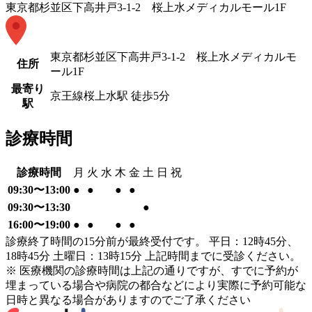
東京都杉並区下高井戸3‐1‐2 桜上水メディカルモール1F
東京都杉並区下高井戸3‐1‐2 桜上水メディカルモ
住所
ール1F
最寄り
京王線
桜上水駅
徒歩
5
分
駅
診療時間
診療時間
月
火
水
木
金
土
日
祝
09:30〜13:00
●
●
●
●
09:30〜13:30
●
16:00〜19:00
●
●
●
●
診療終了時間の15分前が最終受付です。 平日：12時45分、
18時45分 土曜日：13時15分 上記時間までに受診ください。
※ 医療機関の診療時間は上記の通りですが、すでに予約が
埋まっている場合や病院の都合などにより実際に予約可能な
日時と異なる場合がありますのでご了承ください