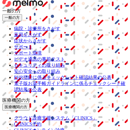
一般の方
一般の方
病院・診療所をさがす
薬局をさがす
症状からさがす
サポート
サポート環境
ビデオ通話の事前テスト
セキュリティの取り組み
安心安全への取り組み
PHR指針に係るチェックシート確認結果の公表
電子版お薬手帳ガイドラインに係るチェックシート確
認結果の公表
医療機関の方
医療機関の方
クラウド診療
支援システム
「CLINICS」
CLINICS予約