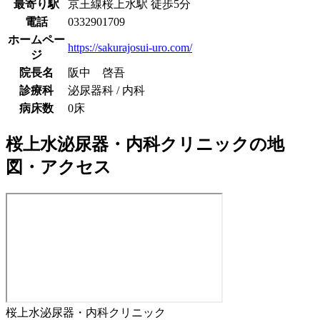
最寄り駅
京王線
桜上水駅
徒歩
5
分
電話
0332901709
ホームペー
https://sakurajosui-uro.com/
ジ
院長名
阪中 啓吾
診療科
泌尿器科 / 内科
病床数
0床
桜上水泌尿器・内科クリニック
の地
図・アクセス
桜上水泌尿器・内科クリニック