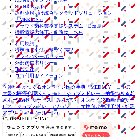
CLINICSオンライン診療
CLINICSカルテ
調剤薬局向け統合型クラウドソリューション
「MEDIXS」
クラウド歯科業務
支援システム
「Dentis」
掲載情報の修正・削除はこちら
利用規約
特定商取引法に基づく表記
プライバシーポリシー
外部送信ポリシー
運営会社
ロゴ利用ガイドライン
医師たちがつくる
オンライン医療事典
「MEDLEY」
日本最
大級の
医療介護求人サイト
「ジョブメドレー」
納得できる
老
人ホーム紹介サービス
「みんかい」
オンライン
動画研修サー
ビス
「ジョブメドレー
アカデミー」
女性向け
生理予測・妊活
アプリ
「Lalune(ラルーン)」
©2016 MEDLEY, INC.