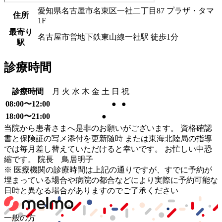
愛知県名古屋市名東区一社二丁目87 プラザ・タマ
住所
1F
最寄り
名古屋市営地下鉄東山線
一社駅
徒歩
1
分
駅
診療時間
診療時間
月
火
水
木
金
土
日
祝
08:00〜12:00
●
●
18:00〜21:00
●
当院から患者さまへ是非のお願いがございます。 資格確認
書と保険証の写メ添付を更新随時 または東海北陸局の指導
では毎月差し替えていただけると幸いです。 お忙しい中恐
縮です。 院長 鳥居明子
※ 医療機関の診療時間は上記の通りですが、すでに予約が
埋まっている場合や病院の都合などにより実際に予約可能な
日時と異なる場合がありますのでご了承ください
一般の方