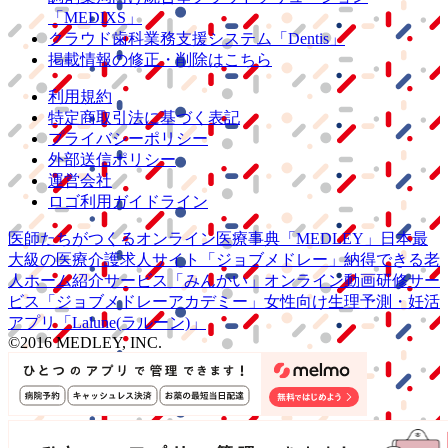
「MEDIXS」
クラウド歯科業務
支援システム
「Dentis」
掲載情報の修正・削除はこちら
利用規約
特定商取引法に基づく表記
プライバシーポリシー
外部送信ポリシー
運営会社
ロゴ利用ガイドライン
医師たちがつくる
オンライン医療事典
「MEDLEY」
日本最
大級の
医療介護求人サイト
「ジョブメドレー」
納得できる
老
人ホーム紹介サービス
「みんかい」
オンライン
動画研修サー
ビス
「ジョブメドレー
アカデミー」
女性向け
生理予測・妊活
アプリ
「Lalune(ラルーン)」
©2016 MEDLEY, INC.