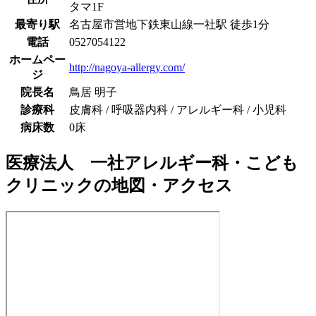
タマ1F
最寄り駅
名古屋市営地下鉄東山線
一社駅
徒歩
1
分
電話
0527054122
ホームペー
http://nagoya-allergy.com/
ジ
院長名
鳥居 明子
診療科
皮膚科 / 呼吸器内科 / アレルギー科 / 小児科
病床数
0床
医療法人 一社アレルギー科・こども
クリニック
の地図・アクセス