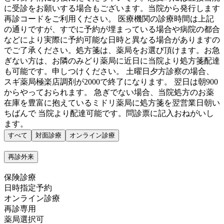
に受診をお願いする場合もございます。当院から発行します
再診コードをご利用ください。 医療機関の診療時間は上記
の通りですが、すでに予約が埋まっている場合や病院の都合
などにより実際に予約可能な日時と異なる場合がありますの
でご了承ください。処方箋は、薬局をお選び頂けます。お急
ぎない方は、お隣のみどり薬局に近日に当院より処方箋配達
も可能です。申しつけください。 土曜日夕方診察の場合、
スギ薬局極楽店調剤が2000で終了になります。 翌日は朝900
からやっておられます。 急ぎでない場合、当院処方のお薬
在庫を豊富に抱えているミドリ薬局に処方箋を翌営業日朝い
ちばんで 当院より配達可能です。問診票に記入おねがいし
ます。
すべて
対面診療
オンライン診療
再診外来
保険診療
日時指定予約
オンライン診療
再診専用
薬局選択可