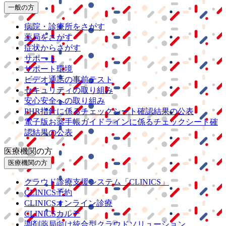
一般の方
病院・診療所をさがす
薬局をさがす
症状からさがす
サポート
サポート環境
ビデオ通話の事前テスト
セキュリティの取り組み
安心安全への取り組み
PHR指針に係るチェックシート確認結果の公表
電子版お薬手帳ガイドラインに係るチェックシート確
認結果の公表
医療機関の方
医療機関の方
クラウド診療
支援システム
「CLINICS」
CLINICS予約
CLINICSオンライン診療
CLINICSカルテ
調剤薬局向け統合型クラウドソリューション