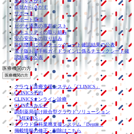
薬局をさがす
症状からさがす
サポート
サポート環境
ビデオ通話の事前テスト
セキュリティの取り組み
安心安全への取り組み
PHR指針に係るチェックシート確認結果の公表
電子版お薬手帳ガイドラインに係るチェックシート確
認結果の公表
医療機関の方
医療機関の方
クラウド診療
支援システム
「CLINICS」
CLINICS予約
CLINICSオンライン診療
CLINICSカルテ
調剤薬局向け統合型クラウドソリューション
「MEDIXS」
クラウド歯科業務
支援システム
「Dentis」
掲載情報の修正・削除はこちら