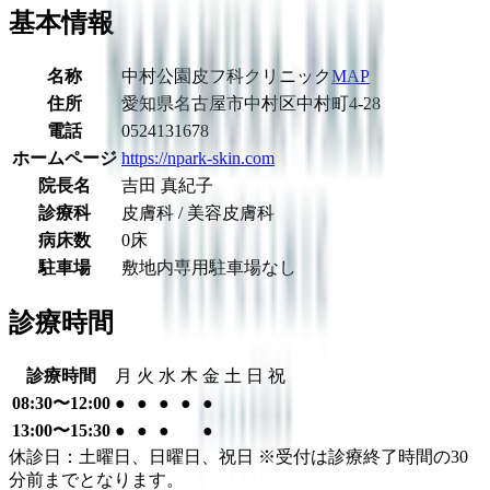
基本情報
名称
中村公園皮フ科クリニック
MAP
住所
愛知県名古屋市中村区中村町4-28
電話
0524131678
ホームページ
https://npark-skin.com
院長名
吉田 真紀子
診療科
皮膚科 / 美容皮膚科
病床数
0床
駐車場
敷地内専用駐車場なし
診療時間
診療時間
月
火
水
木
金
土
日
祝
08:30〜12:00
●
●
●
●
●
13:00〜15:30
●
●
●
●
休診日：土曜日、日曜日、祝日 ※受付は診療終了時間の30
分前までとなります。