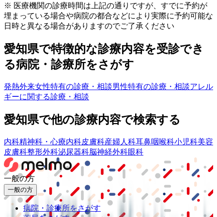
※ 医療機関の診療時間は上記の通りですが、すでに予約が
埋まっている場合や病院の都合などにより実際に予約可能な
日時と異なる場合がありますのでご了承ください
愛知県
で特徴的な診療内容を受診でき
る病院・診療所をさがす
発熱外来
女性特有の診療・相談
男性特有の診療・相談
アレル
ギーに関する診療・相談
愛知県
で他の診療内容で検索する
内科
精神科・心療内科
皮膚科
産婦人科
耳鼻咽喉科
小児科
美容
皮膚科
整形外科
泌尿器科
脳神経外科
眼科
一般の方
一般の方
病院・診療所をさがす