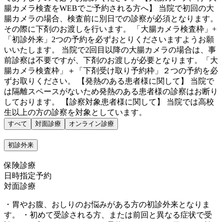
腸カメラ検査をWEBでご予約される方へ】 当院で初回の大
腸カメラの場合、検査前に別日での診察が必須となります。
その際に下剤のお渡しを行います。 「大腸カメラ検査枠」+
「初診外来」2つの予約を必ずおとりくださいますようお願
いいたします。 当院で2回目以降の大腸カメラの場合は、事
前診察は不要ですが、下剤のお渡しが必要となります。「大
腸カメラ検査枠」＋「下剤受け取り予約枠」２つの予約を必
ずお取りください。 【発熱のある患者様に関して】 当院で
は隔離スペースがないため発熱のある患者様の診察はお断り
しております。 【診察対象患者様に関して】 当院では高校
生以上の方の診察を対象としています。
すべて
対面診療
オンライン診療
初診外来
保険診療
日時指定予約
対面診療
・胃やお腹、おしりのお悩みがある方の初診外来となりま
す。 ・初めて受診される方、または前回と異なる症状で受