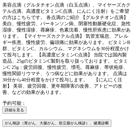
美容点滴（グルタチオン点滴（白玉点滴）、マイヤーズカク
テル点滴、高濃度ビタミンC点滴、にんにく注射）をご希望
の方はこちらです。 各点滴のご紹介 【グルタチオン点滴】
美白、慢性疲労、パーキンソン病、閉塞性動脈硬化症、急性
湿疹、慢性湿疹、蕁麻疹、色素沈着、慢性肝疾患に効果があ
ります。 【マイヤーズカクテル点滴】 気管支喘息、アレル
ギー疾患、慢性疲労、偏頭痛に効果があります。 ビタミンB
群、ビタミンC、カルシウム、マグネシウムを30分程度かけ
て投与します。 【高濃度ビタミンC点滴】 当院では国内製
造品、25gのビタミンC製剤を取り扱っております。 ビタミ
ンC 25g：疲労回復、慢性疲労、増毛、蕁麻疹、帯状疱疹、
慢性関節リウマチ、うつ病などに効果があります。 点滴は
30分から40分程度をかけて投与します。 【にんにく注
射】 美容、疲労回復、更年期障害の改善、アトピーの改
善、などの効果があります。
予約可能：
詳細を見る
がん検診（胃がん、大腸がん、前立腺がん検診）、健康診断