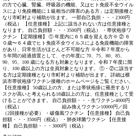
の方で心臓、腎臓、呼吸器の機能、又はヒト免疫不全ウイル
スにより免疫機能に１級相当の障害のある方」は定期接種と
なり市町村より補助が出ます。 一部自己負担・・・2300円
（税込） 【任意接種】 上記に該当されない方は任意接種と
なります。 自己負担額・・・3500円（税込） ・帯状疱疹ワ
クチン 【定期接種】 ① 年度内に６５歳を迎える方※ ② ６
０歳〜６４歳でヒト免疫不全ウイルスによる免疫機能の障害
があり、日常生活がほとんど不可能な方 ※令和７年度から
５年間の経過措置として、その年度に 70、75、80、85、
90、95、100 歳になる方も対象となります。令和７年度に限
り、100 歳以上の方は全員対象となります。 ①・②に該当す
る方は定期接種となり市町村より補助が出ます。 詳細は横
浜市帯状疱疹ワクチン接種のホームページをご覧ください。
【任意接種】 50歳以上の方、または帯状疱疹に罹患するリ
スクが高いと考えられる18歳以上の方は、任意接種として受
けることができます。 自己負担額・・・生ワクチン4000円
（税込） 組み換えワクチン10000円／回
（2回接種が必要） ・破傷風ワクチン 【任意接種】 自己負
担額・・・3500円（税込） ・肺炎球菌ワクチン 【任意接
種】 自己負担額・・・3000円（税込）