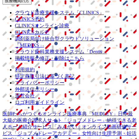
医療機関の方
クラウド診療
支援システム
「CLINICS」
CLINICS予約
CLINICSオンライン診療
CLINICSカルテ
調剤薬局向け統合型クラウドソリューション
「MEDIXS」
クラウド歯科業務
支援システム
「Dentis」
掲載情報の修正・削除はこちら
利用規約
特定商取引法に基づく表記
プライバシーポリシー
外部送信ポリシー
運営会社
ロゴ利用ガイドライン
医師たちがつくる
オンライン医療事典
「MEDLEY」
日本最
大級の
医療介護求人サイト
「ジョブメドレー」
納得できる
老
人ホーム紹介サービス
「みんかい」
オンライン
動画研修サー
ビス
「ジョブメドレー
アカデミー」
女性向け
生理予測・妊活