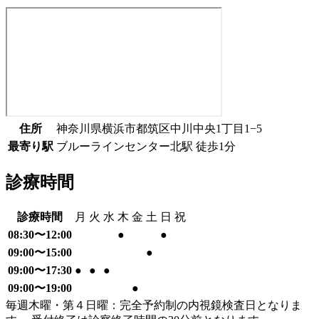
住所
神奈川県横浜市都筑区中川中央1丁目1−5
最寄り駅
ブルーライン
センター北駅
徒歩
1
分
診療時間
診療時間
月
火
水
木
金
土
日
祝
08:30〜12:00
●
●
09:00〜15:00
●
09:00〜17:30
●
●
●
09:00〜19:00
●
毎週木曜・第４日曜：完全予約制の内視鏡検査日となりま