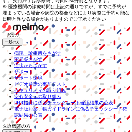
す。 受付終了は診察終了時間の30分前となります。
※ 医療機関の診療時間は上記の通りですが、すでに予約が
埋まっている場合や病院の都合などにより実際に予約可能な
日時と異なる場合がありますのでご了承ください
一般の方
一般の方
病院・診療所をさがす
薬局をさがす
症状からさがす
サポート
サポート環境
ビデオ通話の事前テスト
セキュリティの取り組み
安心安全への取り組み
PHR指針に係るチェックシート確認結果の公表
電子版お薬手帳ガイドラインに係るチェックシート確
認結果の公表
医療機関の方