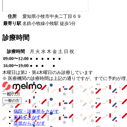
住所
愛知県小牧市中央二丁目６９
最寄り駅
名鉄小牧線
小牧駅
徒歩
5
分
診療時間
診療時間
月
火
水
木
金
土
日
祝
09:00〜12:00
●
●
●
●
●
●
16:00〜19:00
●
●
●
●
木曜日は第2・第4木曜日のみ診療しています
※ 医療機関の診療時間は上記の通りですが、すでに予約が
一般の方
一般の方
病院・診療所をさがす
薬局をさがす
症状からさがす