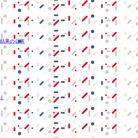
結果の公表
S」