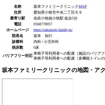
名称
坂本ファミリークリニック
MAP
住所
愛知県小牧市中央二丁目６９
最寄り駅
名鉄小牧線
小牧駅
徒歩
5
分
電話
0568778957
ホームページ
https://sakamoto-family.jp/
院長名
坂本 知行
診療科
内科 / 小児外科
病床数
0床
車椅子等利用者への配慮（施設のバリアフ
バリアフリー対応
車椅子等利用者への配慮（多機能トイレの
坂本ファミリークリニック
の地図・ア