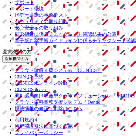
サポート
サポート環境
ビデオ通話の事前テスト
セキュリティの取り組み
安心安全への取り組み
PHR指針に係るチェックシート確認結果の公表
電子版お薬手帳ガイドラインに係るチェックシート確認
医療機関の方
医療機関の方
クラウド診療
支援システム
「CLINICS」
CLINICS予約
CLINICSオンライン診療
CLINICSカルテ
調剤薬局向け統合型クラウドソリューション
「MEDIX
クラウド歯科業務
支援システム
「Dentis」
掲載情報の修正・削除はこちら
利用規約
特定商取引法に基づく表記
プライバシーポリシー