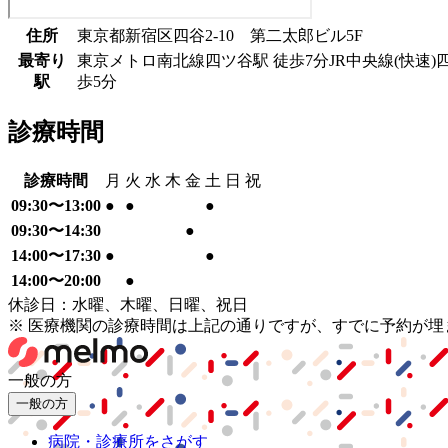
住所
東京都新宿区四谷2-10 第二太郎ビル5F
最寄り
東京メトロ南北線
四ツ谷駅
徒歩
7
分
JR中央線(快速)
駅
歩
5
分
診療時間
診療時間
月
火
水
木
金
土
日
祝
09:30〜13:00
●
●
●
09:30〜14:30
●
14:00〜17:30
●
●
14:00〜20:00
●
休診日：水曜、木曜、日曜、祝日
※ 医療機関の診療時間は上記の通りですが、すでに予約が
一般の方
一般の方
病院・診療所をさがす