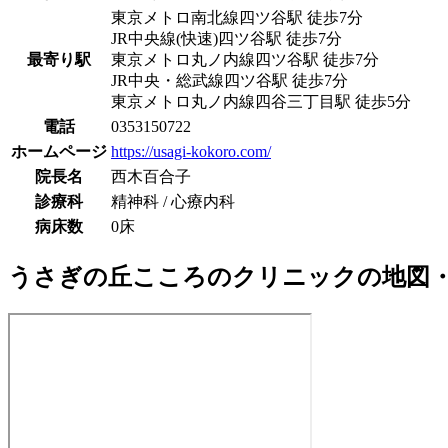
東京メトロ南北線
四ツ谷駅
徒歩
7
分
JR中央線(快速)
四ツ谷駅
徒歩
7
分
最寄り駅
東京メトロ丸ノ内線
四ツ谷駅
徒歩
7
分
JR中央・総武線
四ツ谷駅
徒歩
7
分
東京メトロ丸ノ内線
四谷三丁目駅
徒歩
5
分
電話
0353150722
ホームページ
https://usagi-kokoro.com/
院長名
西木百合子
診療科
精神科 / 心療内科
病床数
0床
うさぎの丘こころのクリニック
の地図