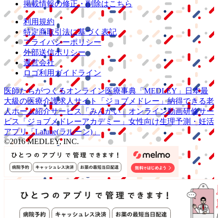
掲載情報の修正・削除はこちら
利用規約
特定商取引法に基づく表記
プライバシーポリシー
外部送信ポリシー
運営会社
ロゴ利用ガイドライン
医師たちがつくる
オンライン医療事典
「MEDLEY」
日本最
大級の
医療介護求人サイト
「ジョブメドレー」
納得できる
老
人ホーム紹介サービス
「みんかい」
オンライン
動画研修サー
ビス
「ジョブメドレー
アカデミー」
女性向け
生理予測・妊活
アプリ
「Lalune(ラルーン)」
©2016 MEDLEY, INC.