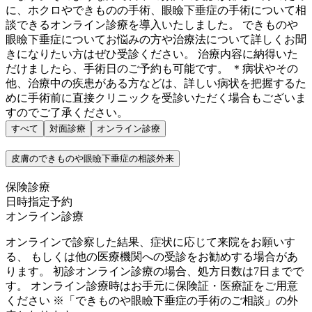
に、ホクロやできものの手術、眼瞼下垂症の手術について相
談できるオンライン診療を導入いたしました。 できものや
眼瞼下垂症についてお悩みの方や治療法について詳しくお聞
きになりたい方はぜひ受診ください。 治療内容に納得いた
だけましたら、手術日のご予約も可能です。 ＊病状やその
他、治療中の疾患がある方などは、詳しい病状を把握するた
めに手術前に直接クリニックを受診いただく場合もございま
すのでご了承ください。
すべて
対面診療
オンライン診療
皮膚のできものや眼瞼下垂症の相談外来
保険診療
日時指定予約
オンライン診療
オンラインで診察した結果、症状に応じて来院をお願いす
る、 もしくは他の医療機関への受診をお勧めする場合があ
ります。 初診オンライン診療の場合、処方日数は7日までで
す。 オンライン診療時はお手元に保険証・医療証をご用意
ください ※「できものや眼瞼下垂症の手術のご相談」の外