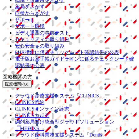
病院・診療所をさがす
薬局をさがす
症状からさがす
サポート
サポート環境
ビデオ通話の事前テスト
セキュリティの取り組み
安心安全への取り組み
PHR指針に係るチェックシート確認結果の公表
電子版お薬手帳ガイドラインに係るチェックシート確
認結果の公表
医療機関の方
医療機関の方
クラウド診療
支援システム
「CLINICS」
CLINICS予約
CLINICSオンライン診療
CLINICSカルテ
調剤薬局向け統合型クラウドソリューション
「MEDIXS」
クラウド歯科業務
支援システム
「Dentis」