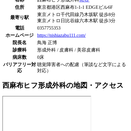
住所
東京都港区西麻布1-1-1 EDGEビル6F
東京メトロ千代田線
乃木坂駅
徒歩
8
分
最寄り駅
東京メトロ日比谷線
六本木駅
徒歩
3
分
電話
0357755353
ホームページ
https://nishiazabu111.com/
院長名
鳥海 正博
診療科
形成外科 / 皮膚科 / 美容皮膚科
病床数
0床
バリアフリー対
聴覚障害者への配慮（筆談など文字による
応
対応）
西麻布ヒフ形成外科
の地図・アクセス