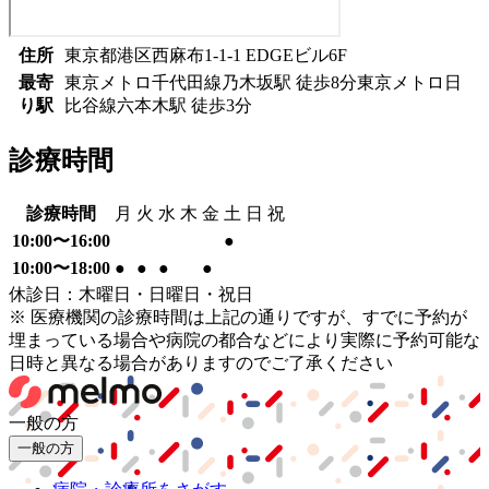
住所
東京都港区西麻布1-1-1 EDGEビル6F
最寄
東京メトロ千代田線
乃木坂駅
徒歩
8
分
東京メトロ日
り駅
比谷線
六本木駅
徒歩
3
分
診療時間
診療時間
月
火
水
木
金
土
日
祝
10:00〜16:00
●
10:00〜18:00
●
●
●
●
休診日：木曜日・日曜日・祝日
※ 医療機関の診療時間は上記の通りですが、すでに予約が
埋まっている場合や病院の都合などにより実際に予約可能な
日時と異なる場合がありますのでご了承ください
一般の方
一般の方