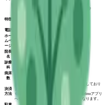
JR山田線
盛岡駅
徒歩
1
分
JR東北本線(黒磯～利府・盛岡)
盛岡駅
徒歩
1
分
駅近
特徴
クレジットカード対応
マイナ受付
電話
0196813800
ホー
ムペ
https://komorebi-mc.jp
ージ
院長
冨沢 秀光
名
診療
精神科
科
病床
0床
数
当院では、クレジットカードの決済対応もしており
決済
ます。
方法
※melmoオンライン診療を受診の場合はmelmoアプリ
へ登録したクレジットカードでの決済となります。
駐車