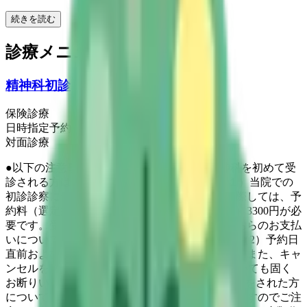
続きを読む
診療メニュー
精神科初診
保険診療
日時指定予約
対面診療
●以下の注意事項を必ずご確認ください● 精神科を初めて受
診される方はこちらからご予約ください。 （１）当院での
初診診察についてはすべて予約制です。予約に際しては、予
約料（選定療養として東北厚生局に届け出済み）3300円が必
要です。受診当日にお支払いいただきます。こちらのお支払
いについて問診表内にて同意をお願いします。 （2）予約日
直前および当日のキャンセルは避けてください。また、キャ
ンセルをせずに来院されない方（No Show)についても固く
お断りいたします。直前のキャンセル、No Showをされた方
については今後の予約をお断りすることがありますのでご注