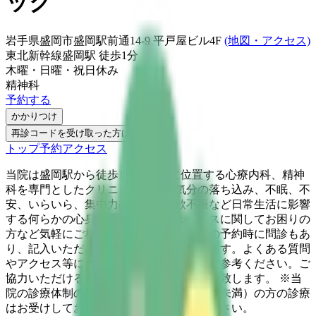
ック
岩手県盛岡市盛岡駅前通14-9 平戸屋ビル4F
(地図・アクセス)
東北新幹線
盛岡駅
徒歩
1
分
木曜・日曜・祝日
休み
精神科
予約する
かかりつけ
再診コードを受け取った方はこちら
トップ
予約
アクセス
当院は盛岡駅から徒歩1分の場所に位置する心療内科、精神
科を専門としたクリニックです。気分の落ち込み、不眠、不
安、いらいら、集中力の低下、食欲不振など日常生活に影響
する何らかの心身の不調やメンタルヘルスに関してお困りの
方など気軽にご相談ください。ウェブでの予約時に問診もあ
り、記入いただけると診察が円滑になります。よくある質問
やアクセス等についてはホームページもご参考ください。ご
協力いただけると幸いです。宜しくお願い致します。 ※当
院の診療体制の都合上、高校生以下（18歳未満）の方の診療
はお受けしておりません。何卒ご了承ください。