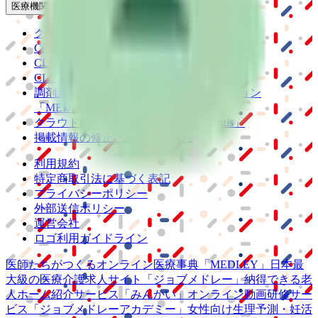
医療機関の方
クラウド診療
支援システム
「CLINICS」
CLINICS予約
CLINICSオンライン診療
CLINICSカルテ
調剤薬局向け統合型クラウドソリューション
「MEDIXS」
クラウド歯科業務
支援システム
「Dentis」
掲載情報の修正・削除はこちら
利用規約
特定商取引法に基づく表記
プライバシーポリシー
外部送信ポリシー
運営会社
ロゴ利用ガイドライン
医師たちがつくる
オンライン医療事典
「MEDLEY」
日本最
大級の
医療介護求人サイト
「ジョブメドレー」
納得できる
老
人ホーム紹介サービス
「みんかい」
オンライン
動画研修サー
ビス
「ジョブメドレー
アカデミー」
女性向け
生理予測・妊活