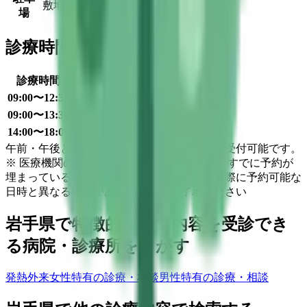
敷地内専用駐車場なし
場
診療時間
診療時間
月
火
水
木
金
土
日
祝
09:00〜12:30
●
●
●
●
09:00〜13:30
●
14:00〜18:00
●
●
●
●
午前・午後ともに診療終了30分前まで予約・受付可能です。
※ 医療機関の診療時間は上記の通りですが、すでに予約が
埋まっている場合や病院の都合などにより実際に予約可能な
日時と異なる場合がありますのでご了承ください
岩手県
で特徴的な診療内容を受診でき
る病院・診療所をさがす
発熱外来
女性特有の診療・相談
男性特有の診療・相談