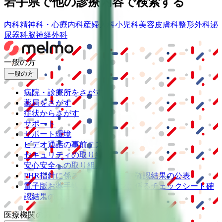
岩手県
で他の診療内容で検索する
内科
精神科・心療内科
産婦人科
小児科
美容皮膚科
整形外科
泌
尿器科
脳神経外科
一般の方
一般の方
病院・診療所をさがす
薬局をさがす
症状からさがす
サポート
サポート環境
ビデオ通話の事前テスト
セキュリティの取り組み
安心安全への取り組み
PHR指針に係るチェックシート確認結果の公表
電子版お薬手帳ガイドラインに係るチェックシート確
認結果の公表
医療機関の方