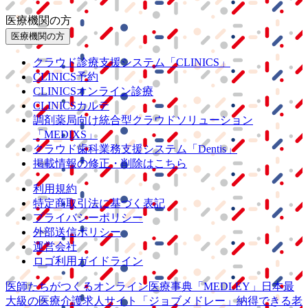
医療機関の方
医療機関の方
クラウド診療
支援システム
「CLINICS」
CLINICS予約
CLINICSオンライン診療
CLINICSカルテ
調剤薬局向け統合型クラウドソリューション
「MEDIXS」
クラウド歯科業務
支援システム
「Dentis」
掲載情報の修正・削除はこちら
利用規約
特定商取引法に基づく表記
プライバシーポリシー
外部送信ポリシー
運営会社
ロゴ利用ガイドライン
医師たちがつくる
オンライン医療事典
「MEDLEY」
日本最
大級の
医療介護求人サイト
「ジョブメドレー」
納得できる
老