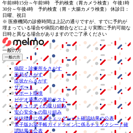
午前8時15分～午前9時 予約検査（胃カメラ検査） 午後1時
30分～午後4時 予約検査（胃・大腸カメラ検査） 休診日：
日曜、祝日
※ 医療機関の診療時間は上記の通りですが、すでに予約が
埋まっている場合や病院の都合などにより実際に予約可能な
日時と異なる場合がありますのでご了承ください
一般の方
一般の方
病院・診療所をさがす
薬局をさがす
症状からさがす
サポート
サポート環境
ビデオ通話の事前テスト
セキュリティの取り組み
安心安全への取り組み
PHR指針に係るチェックシート確認結果の公表
電子版お薬手帳ガイドラインに係るチェックシート確
認結果の公表