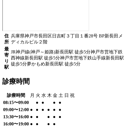
住
兵庫県神戸市長田区日吉町３丁目１番28号 BP新長田メ
所
ディカルビル２階
最
JR神戸線(神戸～姫路)
新長田駅
徒歩
5
分
神戸市営地下鉄
寄
西神線
新長田駅
徒歩
5
分
神戸市営地下鉄山手線
新長田駅
り
徒歩
5
分
夢かもめ
新長田駅
徒歩
5
分
駅
診療時間
診療時間
月
火
水
木
金
土
日
祝
08:15〜09:00
●
●
●
●
09:00〜12:00
●
●
●
●
●
●
13:30〜16:00
●
●
●
●
●
16:00〜19:00
●
●
●
●