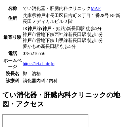
名称
てい消化器・肝臓内科クリニック
MAP
兵庫県神戸市長田区日吉町３丁目１番28号 BP新
住所
長田メディカルビル２階
JR神戸線(神戸～姫路)
新長田駅
徒歩
5
分
神戸市営地下鉄西神線
新長田駅
徒歩
5
分
最寄り駅
神戸市営地下鉄山手線
新長田駅
徒歩
5
分
夢かもめ
新長田駅
徒歩
5
分
電話
0786216556
ホームペ
https://tei-clinic.jp
ージ
院長名
鄭 浩柄
診療科
消化器内科 / 内科
てい消化器・肝臓内科クリニック
の地
図・アクセス