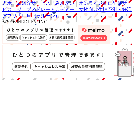
人ホーム紹介サービス
「みんかい」
オンライン
動画研修サー
ビス
「ジョブメドレー
アカデミー」
女性向け
生理予測・妊活
アプリ
「Lalune(ラルーン)」
©2016 MEDLEY, INC.