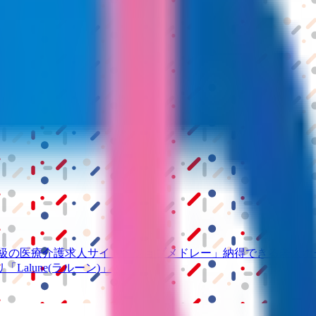
S」
級の
医療介護求人サイト
「ジョブメドレー」
納得できる
老人ホ
リ
「Lalune(ラルーン)」