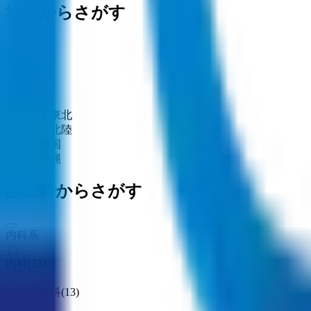
地域からさがす
関東
千葉県
(
1
)
関西
東海
北海道・東北
甲信越・北陸
中国・四国
九州・沖縄
診療科からさがす
内科系
内科
(
33
)
循環器内科
(
13
)