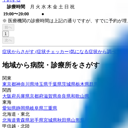
診療時間
月
火
水
木
金
土
日
祝
19:00〜20:00
●
※ 医療機関の診療時間は上記の通りですが、すでに予約が
前へ
1
次へ
症状からさがす (症状チェッカー)
気になる症状から調べ、結
地域から病院・診療所をさがす
関東
東京都
神奈川県
埼玉県
千葉県
茨城県
栃木県
群馬県
関西
大阪府
兵庫県
京都府
滋賀県
奈良県
和歌山県
東海
愛知県
静岡県
岐阜県
三重県
北海道・東北
北海道
青森県
岩手県
宮城県
秋田県
山形県
福島県
甲信越・北陸