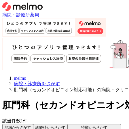
病院・診療所
薬局
melmo
病院・診療所をさがす
肛門科（セカンドオピニオン対応可能）の病院・クリニ
肛門科
（
セカンドオピニオン
該当件数
1
件
地域からさがす
診療科からさがす
特徴からさがす