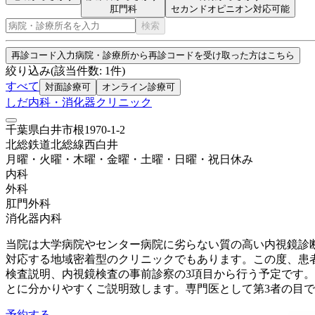
肛門科
セカンドオピニオン対応可能
検索
再診コード入力
病院・診療所から再診コードを受け取った方はこちら
絞り込み
(該当件数:
1
件)
すべて
対面診療可
オンライン診療可
しだ内科・消化器クリニック
千葉県白井市根1970-1-2
北総鉄道北総線
西白井
月曜・火曜・木曜・金曜・土曜・日曜・祝日
休み
内科
外科
肛門外科
消化器内科
当院は大学病院やセンター病院に劣らない質の高い内視鏡診
対応する地域密着型のクリニックでもあります。この度、患
検査説明、内視鏡検査の事前診察の3項目から行う予定です
とに分かりやすくご説明致します。専門医として第3者の目
予約する