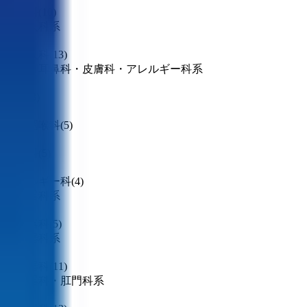
小児科
(
10
)
産婦人科系
産婦人科
(
13
)
眼科・耳鼻科・皮膚科・アレルギー科系
眼科
(
3
)
耳鼻咽喉科
(
5
)
皮膚科
(
5
)
アレルギー科
(
4
)
呼吸器科系
呼吸器科
(
5
)
消化器科系
消化器科
(
11
)
泌尿器科・肛門科系