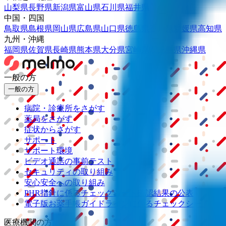
山梨県
長野県
新潟県
富山県
石川県
福井県
中国・四国
鳥取県
島根県
岡山県
広島県
山口県
徳島県
香川県
愛媛県
高知県
九州・沖縄
福岡県
佐賀県
長崎県
熊本県
大分県
宮崎県
鹿児島県
沖縄県
一般の方
一般の方
病院・診療所をさがす
薬局をさがす
症状からさがす
サポート
サポート環境
ビデオ通話の事前テスト
セキュリティの取り組み
安心安全への取り組み
PHR指針に係るチェックシート確認結果の公表
電子版お薬手帳ガイドラインに係るチェックシート確認
医療機関の方