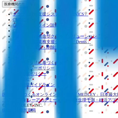
医療機関の方
クラウド診療
支援システム
「CLINICS」
CLINICS予約
CLINICSオンライン診療
CLINICSカルテ
調剤薬局向け統合型クラウドソリューション
「MEDIX
クラウド歯科業務
支援システム
「Dentis」
掲載情報の修正・削除はこちら
利用規約
特定商取引法に基づく表記
プライバシーポリシー
外部送信ポリシー
運営会社
ロゴ利用ガイドライン
医師たちがつくる
オンライン医療事典
「MEDLEY」
日本最大
「ジョブメドレー
アカデミー」
女性向け
生理予測・妊活アプ
©2016 MEDLEY, INC.
病院・診療所
薬局