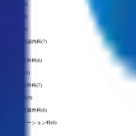
神経内科
(
6
)
腎臓内科
(
4
)
血液内科
(
2
)
代謝・内分泌内科
(
7
)
外科系
外科・小児外科
(
6
)
整形外科
(
11
)
心臓・血管外科
(
7
)
脳神経外科
(
9
)
乳腺・甲状腺外科
(
6
)
リハビリテーション科
(
6
)
小児科系