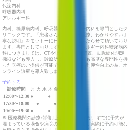
代謝内科
呼吸器内科
アレルギー科
内科、糖尿病内科、呼吸器・アレルギー内科を専門としたク
リニックです。『患者さんに寄り添う医療、わかりやすい丁
寧な説明』をモットーに日々の診療にあたらせて頂いており
ます。専門としております呼吸器・アレルギー内科糖尿病内
科につきましては、CTや呼吸抵抗測定装置、動脈硬化測定
機器なども導入し、診療所でありながらも高度な専門性を持
った医療のご提供が可能です。この度、利便性向上の為、オ
ンライン診療を導入致しました。
予約する
診療時間
月
火
水
木
金
土
日
祝
12:00〜12:30
●
●
17:30〜18:00
●
●
19:00〜19:30
●
●
※ 医療機関の診療時間は上記の通りですが、すでに予約が
埋まっている場合や病院の都合などにより実際に予約可能な
日時と異なる場合がありますのでご了承ください