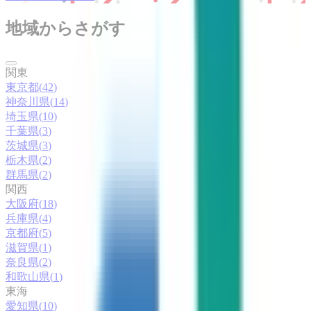
地域からさがす
関東
東京都
(
42
)
神奈川県
(
14
)
埼玉県
(
10
)
千葉県
(
3
)
茨城県
(
3
)
栃木県
(
2
)
群馬県
(
2
)
関西
大阪府
(
18
)
兵庫県
(
4
)
京都府
(
5
)
滋賀県
(
1
)
奈良県
(
2
)
和歌山県
(
1
)
東海
愛知県
(
10
)