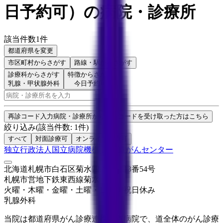
日予約可
）
の病院・診療所
該当件数
1
件
都道府県を変更
市区町村
からさがす
路線・駅
からさがす
診療科からさがす
特徴からさがす
乳腺・甲状腺外科
今日予約可
検索
再診コード入力
病院・診療所から再診コードを受け取った方はこちら
絞り込み
(該当件数:
1
件)
すべて
対面診療可
オンライン診療可
独立行政法人国立病院機構 北海道がんセンター
北海道札幌市白石区菊水四条2丁目3番54号
札幌市営地下鉄東西線
菊水
火曜・木曜・金曜・土曜・日曜・祝日
休み
乳腺外科
当院は都道府県がん診療連携拠点病院で、道全体のがん診療