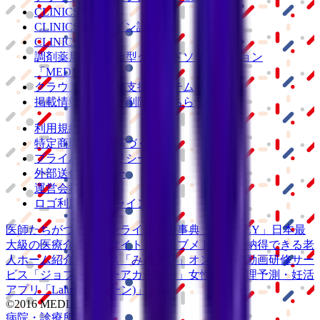
CLINICS予約
CLINICSオンライン診療
CLINICSカルテ
調剤薬局向け統合型クラウドソリューション
「MEDIXS」
クラウド歯科業務
支援システム
「Dentis」
掲載情報の修正・削除はこちら
利用規約
特定商取引法に基づく表記
プライバシーポリシー
外部送信ポリシー
運営会社
ロゴ利用ガイドライン
医師たちがつくる
オンライン医療事典
「MEDLEY」
日本最
大級の
医療介護求人サイト
「ジョブメドレー」
納得できる
老
人ホーム紹介サービス
「みんかい」
オンライン
動画研修サー
ビス
「ジョブメドレー
アカデミー」
女性向け
生理予測・妊活
アプリ
「Lalune(ラルーン)」
©2016 MEDLEY, INC.
病院・診療所
薬局