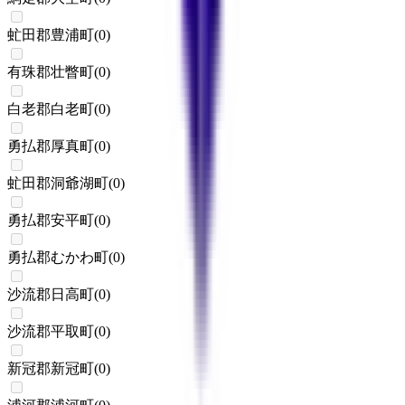
虻田郡豊浦町
(
0
)
有珠郡壮瞥町
(
0
)
白老郡白老町
(
0
)
勇払郡厚真町
(
0
)
虻田郡洞爺湖町
(
0
)
勇払郡安平町
(
0
)
勇払郡むかわ町
(
0
)
沙流郡日高町
(
0
)
沙流郡平取町
(
0
)
新冠郡新冠町
(
0
)