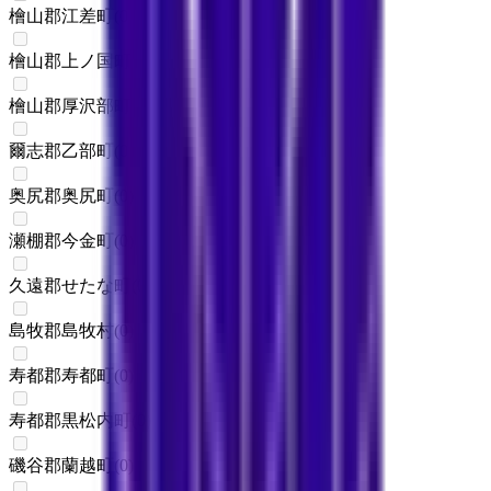
檜山郡江差町
(
0
)
檜山郡上ノ国町
(
0
)
檜山郡厚沢部町
(
0
)
爾志郡乙部町
(
0
)
奥尻郡奥尻町
(
0
)
瀬棚郡今金町
(
0
)
久遠郡せたな町
(
0
)
島牧郡島牧村
(
0
)
寿都郡寿都町
(
0
)
寿都郡黒松内町
(
0
)
磯谷郡蘭越町
(
0
)