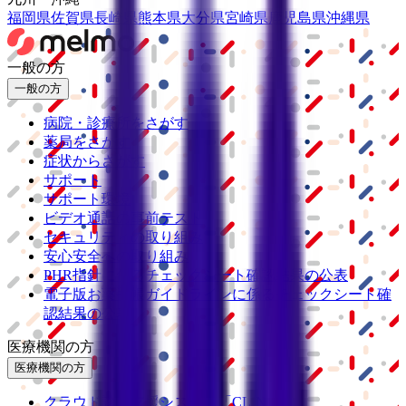
福岡県
佐賀県
長崎県
熊本県
大分県
宮崎県
鹿児島県
沖縄県
一般の方
一般の方
病院・診療所をさがす
薬局をさがす
症状からさがす
サポート
サポート環境
ビデオ通話の事前テスト
セキュリティの取り組み
安心安全への取り組み
PHR指針に係るチェックシート確認結果の公表
電子版お薬手帳ガイドラインに係るチェックシート確
認結果の公表
医療機関の方
医療機関の方
クラウド診療
支援システム
「CLINICS」