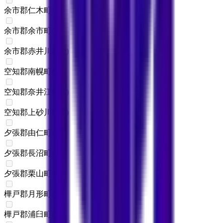
余市郡仁木町
(
0
)
余市郡余市町
(
0
)
余市郡赤井川村
(
0
)
空知郡南幌町
(
0
)
空知郡奈井江町
(
0
)
空知郡上砂川町
(
0
)
夕張郡由仁町
(
0
)
夕張郡長沼町
(
0
)
夕張郡栗山町
(
0
)
樺戸郡月形町
(
0
)
樺戸郡浦臼町
(
0
)