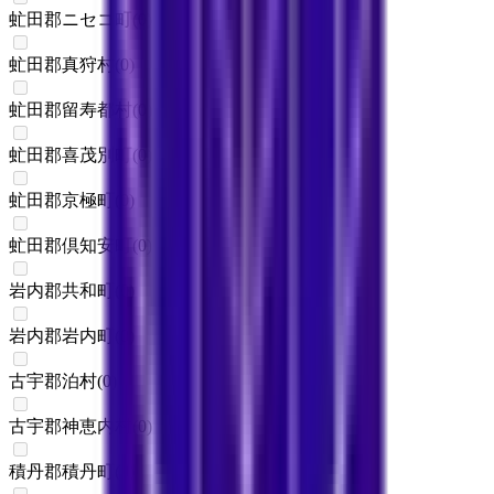
虻田郡ニセコ町
(
0
)
虻田郡真狩村
(
0
)
虻田郡留寿都村
(
0
)
虻田郡喜茂別町
(
0
)
虻田郡京極町
(
0
)
虻田郡倶知安町
(
0
)
岩内郡共和町
(
0
)
岩内郡岩内町
(
0
)
古宇郡泊村
(
0
)
古宇郡神恵内村
(
0
)
積丹郡積丹町
(
0
)