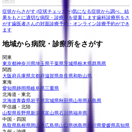
症状からさがす (症状チェッカー)
気になる症状から調べ、結
果をもとに適切な病院・診療所を提案します
歯科診療所をさ
がす
歯医者さんの対面診療予約・オンライン診療予約ができ
ます
地域から病院・診療所をさがす
関東
東京都
神奈川県
埼玉県
千葉県
茨城県
栃木県
群馬県
関西
大阪府
兵庫県
京都府
滋賀県
奈良県
和歌山県
東海
愛知県
静岡県
岐阜県
三重県
北海道・東北
北海道
青森県
岩手県
宮城県
秋田県
山形県
福島県
甲信越・北陸
山梨県
長野県
新潟県
富山県
石川県
福井県
中国・四国
鳥取県
島根県
岡山県
広島県
山口県
徳島県
香川県
愛媛県
高知県
九州・沖縄