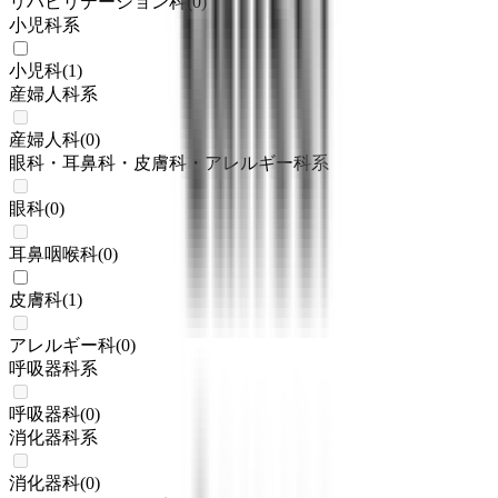
リハビリテーション科
(
0
)
小児科系
小児科
(
1
)
産婦人科系
産婦人科
(
0
)
眼科・耳鼻科・皮膚科・アレルギー科系
眼科
(
0
)
耳鼻咽喉科
(
0
)
皮膚科
(
1
)
アレルギー科
(
0
)
呼吸器科系
呼吸器科
(
0
)
消化器科系
消化器科
(
0
)