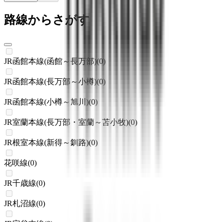
路線からさがす
JR函館本線(函館～長万部)
(
0
)
JR函館本線(長万部～小樽)
(
0
)
JR函館本線(小樽～旭川)
(
0
)
JR室蘭本線(長万部・室蘭～苫小牧)
(
0
)
JR根室本線(新得～釧路)
(
0
)
花咲線
(
0
)
JR千歳線
(
0
)
JR札沼線
(
0
)