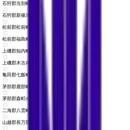
石狩郡当別町
(
0
)
石狩郡新篠津村
(
0
)
松前郡松前町
(
0
)
松前郡福島町
(
0
)
上磯郡知内町
(
0
)
上磯郡木古内町
(
0
)
亀田郡七飯町
(
0
)
茅部郡鹿部町
(
0
)
茅部郡森町
(
0
)
二海郡八雲町
(
0
)
山越郡長万部町
(
0
)