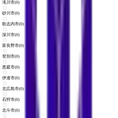
滝川市
(
0
)
砂川市
(
0
)
歌志内市
(
0
)
深川市
(
0
)
富良野市
(
0
)
登別市
(
0
)
恵庭市
(
0
)
伊達市
(
0
)
北広島市
(
0
)
石狩市
(
0
)
北斗市
(
0
)