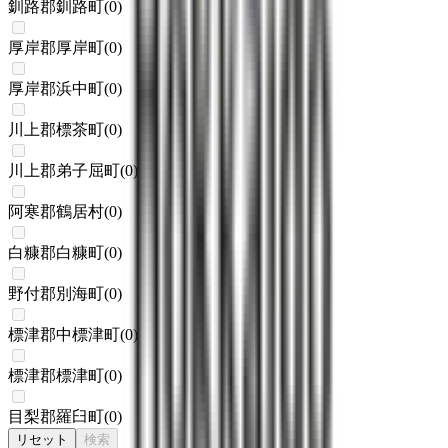
釧路郡釧路町
(
0
)
厚岸郡厚岸町
(
0
)
厚岸郡浜中町
(
0
)
川上郡標茶町
(
0
)
川上郡弟子屈町
(
0
)
阿寒郡鶴居村
(
0
)
白糠郡白糠町
(
0
)
野付郡別海町
(
0
)
標津郡中標津町
(
0
)
標津郡標津町
(
0
)
目梨郡羅臼町
(
0
)
リセット
検索