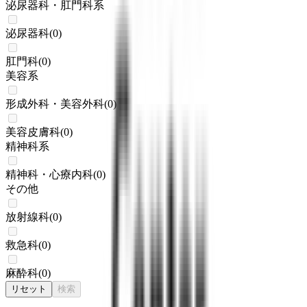
泌尿器科・肛門科系
泌尿器科
(
0
)
肛門科
(
0
)
美容系
形成外科・美容外科
(
0
)
美容皮膚科
(
0
)
精神科系
精神科・心療内科
(
0
)
その他
放射線科
(
0
)
救急科
(
0
)
麻酔科
(
0
)
リセット
検索