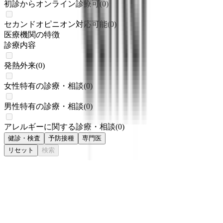
初診からオンライン診療可
(
0
)
セカンドオピニオン対応可能
(
0
)
医療機関の特徴
診療内容
発熱外来
(
0
)
女性特有の診療・相談
(
0
)
男性特有の診療・相談
(
0
)
アレルギーに関する診療・相談
(
0
)
健診・検査
予防接種
専門医
リセット
検索