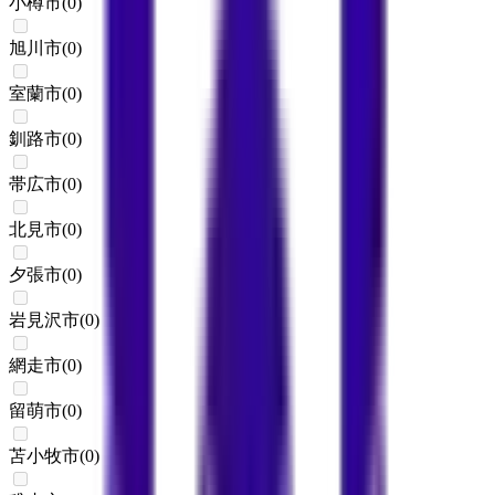
小樽市
(
0
)
旭川市
(
0
)
室蘭市
(
0
)
釧路市
(
0
)
帯広市
(
0
)
北見市
(
0
)
夕張市
(
0
)
岩見沢市
(
0
)
網走市
(
0
)
留萌市
(
0
)
苫小牧市
(
0
)