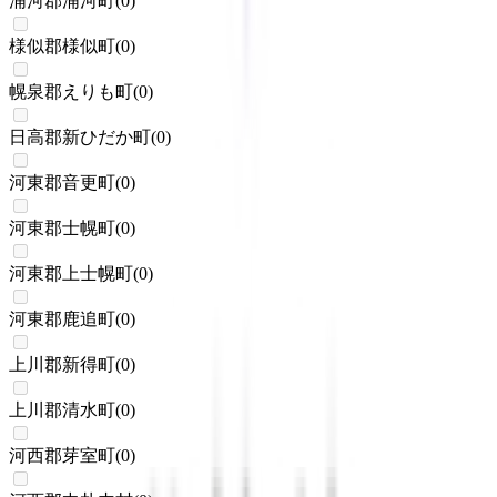
浦河郡浦河町
(
0
)
様似郡様似町
(
0
)
幌泉郡えりも町
(
0
)
日高郡新ひだか町
(
0
)
河東郡音更町
(
0
)
河東郡士幌町
(
0
)
河東郡上士幌町
(
0
)
河東郡鹿追町
(
0
)
上川郡新得町
(
0
)
上川郡清水町
(
0
)
河西郡芽室町
(
0
)