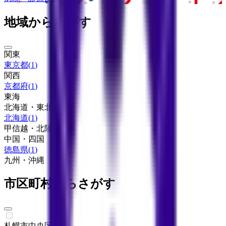
地域からさがす
関東
東京都
(
1
)
関西
京都府
(
1
)
東海
北海道・東北
北海道
(
1
)
甲信越・北陸
中国・四国
徳島県
(
1
)
九州・沖縄
市区町村からさがす
札幌市中央区
(
0
)