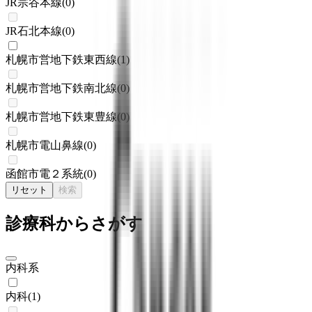
JR宗谷本線
(
0
)
JR石北本線
(
0
)
札幌市営地下鉄東西線
(
1
)
札幌市営地下鉄南北線
(
0
)
札幌市営地下鉄東豊線
(
0
)
札幌市電山鼻線
(
0
)
函館市電２系統
(
0
)
リセット
検索
診療科からさがす
内科系
内科
(
1
)