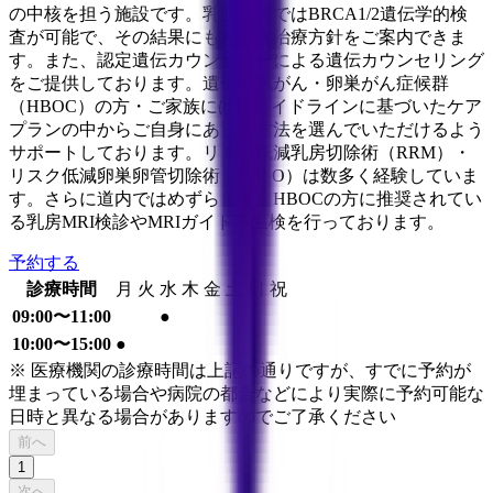
の中核を担う施設です。乳腺外科ではBRCA1/2遺伝学的検
査が可能で、その結果にもとづき治療方針をご案内できま
す。また、認定遺伝カウンセラーによる遺伝カウンセリング
をご提供しております。遺伝性乳がん・卵巣がん症候群
（HBOC）の方・ご家族には、ガイドラインに基づいたケア
プランの中からご自身にあった方法を選んでいただけるよう
サポートしております。リスク低減乳房切除術（RRM）・
リスク低減卵巣卵管切除術（RRSO）は数多く経験していま
す。さらに道内ではめずらしく、HBOCの方に推奨されてい
る乳房MRI検診やMRIガイド下生検を行っております。
予約する
診療時間
月
火
水
木
金
土
日
祝
09:00〜11:00
●
10:00〜15:00
●
※ 医療機関の診療時間は上記の通りですが、すでに予約が
埋まっている場合や病院の都合などにより実際に予約可能な
日時と異なる場合がありますのでご了承ください
前へ
1
次へ