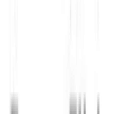
紋別郡遠軽町
(
0
)
紋別郡湧別町
(
0
)
紋別郡滝上町
(
0
)
紋別郡興部町
(
0
)
紋別郡西興部村
(
0
)
紋別郡雄武町
(
0
)
網走郡大空町
(
0
)
虻田郡豊浦町
(
0
)
有珠郡壮瞥町
(
0
)
白老郡白老町
(
0
)
勇払郡厚真町
(
0
)