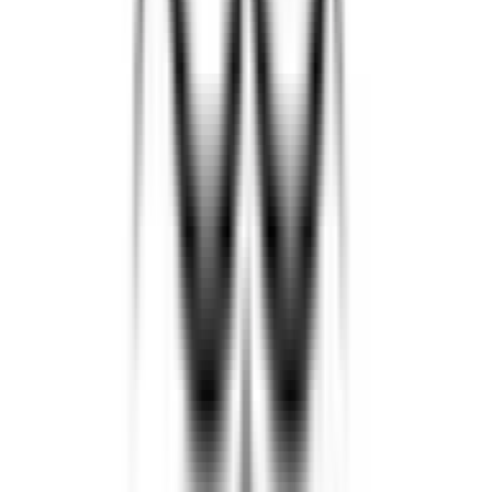
勇払郡占冠村
(
0
)
上川郡和寒町
(
0
)
上川郡剣淵町
(
0
)
上川郡下川町
(
0
)
中川郡美深町
(
0
)
中川郡音威子府村
(
0
)
中川郡中川町
(
0
)
雨竜郡幌加内町
(
0
)
増毛郡増毛町
(
0
)
留萌郡小平町
(
0
)