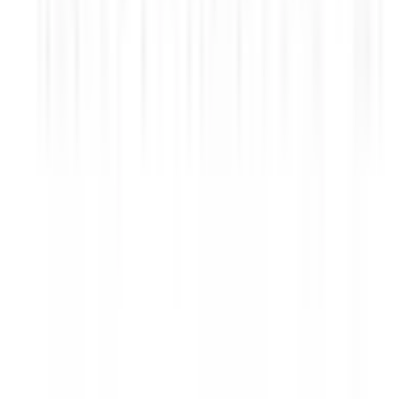
JR函館本線(小樽～旭川)
(
0
)
JR室蘭本線(長万部・室蘭～苫小牧)
(
0
)
JR根室本線(新得～釧路)
(
0
)
花咲線
(
0
)
JR千歳線
(
0
)
JR札沼線
(
0
)
JR宗谷本線
(
0
)
JR石北本線
(
0
)
札幌市営地下鉄東西線
(
1
)
札幌市営地下鉄南北線
(
1
)
札幌市営地下鉄東豊線
(
1
)