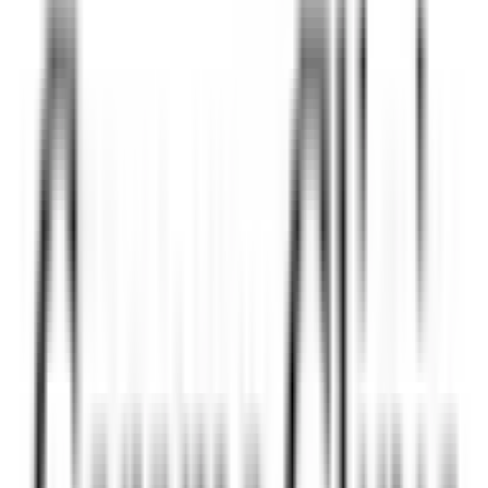
虻田郡洞爺湖町
(
0
)
勇払郡安平町
(
0
)
勇払郡むかわ町
(
0
)
沙流郡日高町
(
0
)
沙流郡平取町
(
0
)
新冠郡新冠町
(
0
)
浦河郡浦河町
(
0
)
様似郡様似町
(
0
)
幌泉郡えりも町
(
0
)
日高郡新ひだか町
(
0
)
河東郡音更町
(
0
)