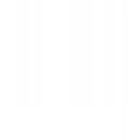
札幌市電山鼻線
(
1
)
函館市電２系統
(
0
)
リセット
検索
診療科からさがす
内科系
内科
(
2
)
循環器内科
(
0
)
神経内科
(
0
)
腎臓内科
(
0
)
血液内科
(
0
)
代謝・内分泌内科
(
0
)