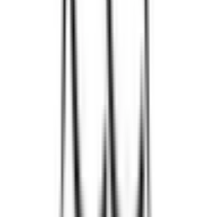
上川郡鷹栖町
(
0
)
上川郡東神楽町
(
0
)
上川郡当麻町
(
0
)
上川郡比布町
(
0
)
上川郡愛別町
(
0
)
上川郡上川町
(
0
)
上川郡東川町
(
0
)
上川郡美瑛町
(
0
)
空知郡上富良野町
(
0
)
空知郡中富良野町
(
0
)
空知郡南富良野町
(
0
)