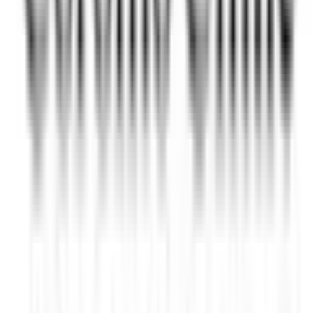
阿寒郡鶴居村
(
0
)
白糠郡白糠町
(
0
)
野付郡別海町
(
0
)
標津郡中標津町
(
0
)
標津郡標津町
(
0
)
目梨郡羅臼町
(
0
)
リセット
検索
路線からさがす
JR函館本線(函館～長万部)
(
0
)
JR函館本線(長万部～小樽)
(
0
)