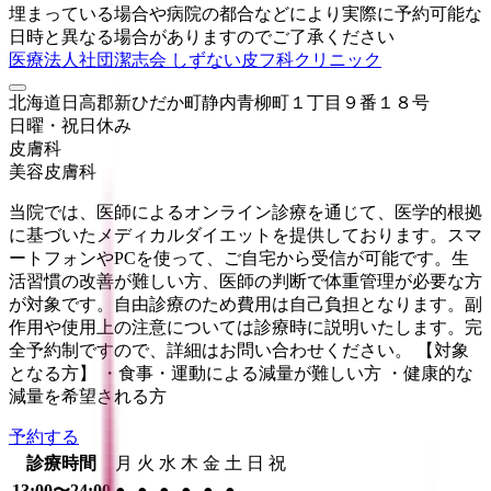
埋まっている場合や病院の都合などにより実際に予約可能な
日時と異なる場合がありますのでご了承ください
医療法人社団潔志会 しずない皮フ科クリニック
北海道日高郡新ひだか町静内青柳町１丁目９番１８号
日曜・祝日
休み
皮膚科
美容皮膚科
当院では、医師によるオンライン診療を通じて、医学的根拠
に基づいたメディカルダイエットを提供しております。スマ
ートフォンやPCを使って、ご自宅から受信が可能です。生
活習慣の改善が難しい方、医師の判断で体重管理が必要な方
が対象です。自由診療のため費用は自己負担となります。副
作用や使用上の注意については診療時に説明いたします。完
全予約制ですので、詳細はお問い合わせください。 【対象
となる方】 ・食事・運動による減量が難しい方 ・健康的な
減量を希望される方
予約する
診療時間
月
火
水
木
金
土
日
祝
13:00〜24:00
●
●
●
●
●
●