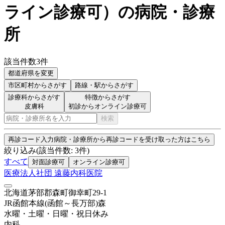
ライン診療可
）
の病院・診療
所
該当件数
3
件
都道府県を変更
市区町村
からさがす
路線・駅
からさがす
診療科からさがす
特徴からさがす
皮膚科
初診からオンライン診療可
検索
再診コード入力
病院・診療所から再診コードを受け取った方はこちら
絞り込み
(該当件数:
3
件)
すべて
対面診療可
オンライン診療可
医療法人社団 遠藤内科医院
北海道茅部郡森町御幸町29‐1
JR函館本線(函館～長万部)
森
水曜・土曜・日曜・祝日
休み
内科