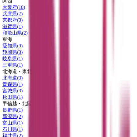
関西
大阪府
(
18
)
兵庫県
(
7
)
京都府
(
3
)
滋賀県
(
1
)
和歌山県
(
2
)
東海
愛知県
(
9
)
静岡県
(
3
)
岐阜県
(
1
)
三重県
(
1
)
北海道・東北
北海道
(
3
)
青森県
(
1
)
宮城県
(
3
)
秋田県
(
1
)
甲信越・北陸
長野県
(
1
)
新潟県
(
2
)
富山県
(
1
)
石川県
(
1
)
福井県
(
2
)