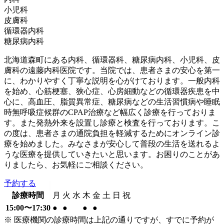
小児科
皮膚科
循環器内科
糖尿病内科
北海道森町にある内科、循環器科、糖尿病内科、小児科、皮
膚科の遠藤内科医院です。当院では、患者さまの安心を第一
に、わかりやすく丁寧な説明を心がけております。一般内科
を始め、心筋梗塞、狭心症、心房細動などの循環器疾患を中
心に、高血圧、脂質異常症、糖尿病などの生活習慣病や睡眠
時無呼吸症候群のCPAP治療など幅広く診療を行っておりま
す。また発熱外来を設置し診療と検査を行っております。こ
の度は、患者さまの通院負担を軽減するためにオンライン診
療を始めました。みなさまが安心して普段の生活を送れるよ
うな医療を提供していきたいと思います。お困りのことがあ
りましたら、お気軽にご相談ください。
予約する
診療時間
月
火
水
木
金
土
日
祝
15:00〜17:30
●
●
●
●
※ 医療機関の診療時間は上記の通りですが、すでに予約が