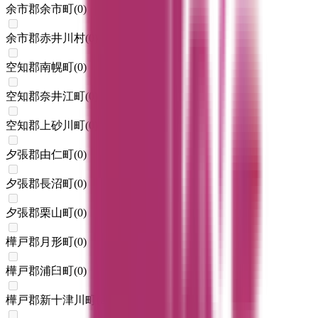
余市郡余市町
(
0
)
余市郡赤井川村
(
0
)
空知郡南幌町
(
0
)
空知郡奈井江町
(
0
)
空知郡上砂川町
(
0
)
夕張郡由仁町
(
0
)
夕張郡長沼町
(
0
)
夕張郡栗山町
(
0
)
樺戸郡月形町
(
0
)
樺戸郡浦臼町
(
0
)
樺戸郡新十津川町
(
0
)