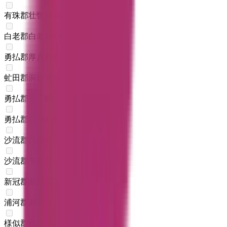
有珠郡壮瞥町
(
0
)
白老郡白老町
(
0
)
勇払郡厚真町
(
0
)
虻田郡洞爺湖町
(
0
)
勇払郡安平町
(
0
)
勇払郡むかわ町
(
0
)
沙流郡日高町
(
0
)
沙流郡平取町
(
0
)
新冠郡新冠町
(
0
)
浦河郡浦河町
(
0
)
様似郡様似町
(
0
)