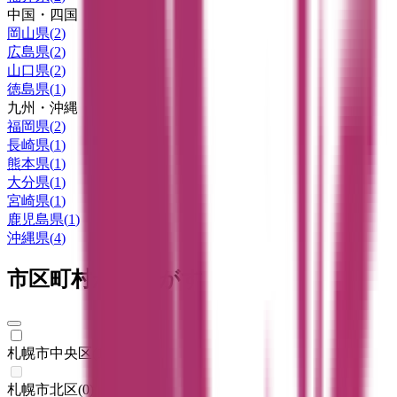
中国・四国
岡山県
(
2
)
広島県
(
2
)
山口県
(
2
)
徳島県
(
1
)
九州・沖縄
福岡県
(
2
)
長崎県
(
1
)
熊本県
(
1
)
大分県
(
1
)
宮崎県
(
1
)
鹿児島県
(
1
)
沖縄県
(
4
)
市区町村からさがす
札幌市中央区
(
1
)
札幌市北区
(
0
)