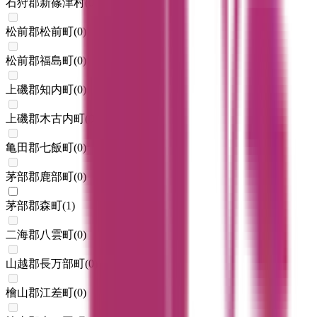
石狩郡新篠津村
(
0
)
松前郡松前町
(
0
)
松前郡福島町
(
0
)
上磯郡知内町
(
0
)
上磯郡木古内町
(
0
)
亀田郡七飯町
(
0
)
茅部郡鹿部町
(
0
)
茅部郡森町
(
1
)
二海郡八雲町
(
0
)
山越郡長万部町
(
0
)
檜山郡江差町
(
0
)