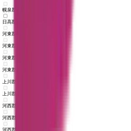
幌泉郡えりも町
(
0
)
日高郡新ひだか町
(
1
)
河東郡音更町
(
0
)
河東郡士幌町
(
0
)
河東郡上士幌町
(
0
)
河東郡鹿追町
(
0
)
上川郡新得町
(
0
)
上川郡清水町
(
0
)
河西郡芽室町
(
0
)
河西郡中札内村
(
0
)
河西郡更別村
(
0
)