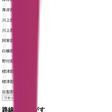
厚岸郡浜中町
(
0
)
川上郡標茶町
(
0
)
川上郡弟子屈町
(
0
)
阿寒郡鶴居村
(
0
)
白糠郡白糠町
(
0
)
野付郡別海町
(
0
)
標津郡中標津町
(
0
)
標津郡標津町
(
0
)
目梨郡羅臼町
(
0
)
リセット
検索
路線からさがす