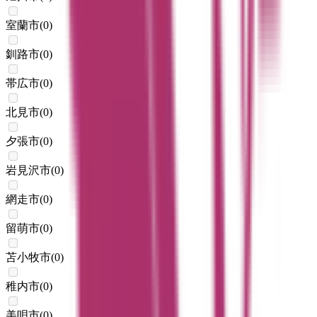
室蘭市
(
0
)
釧路市
(
0
)
帯広市
(
0
)
北見市
(
0
)
夕張市
(
0
)
岩見沢市
(
0
)
網走市
(
0
)
留萌市
(
0
)
苫小牧市
(
0
)
稚内市
(
0
)
美唄市
(
0
)