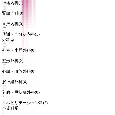
神経内科
(
1
)
腎臓内科
(
0
)
血液内科
(
0
)
代謝・内分泌内科
(
1
)
外科系
外科・小児外科
(
0
)
整形外科
(
2
)
心臓・血管外科
(
0
)
脳神経外科
(
4
)
乳腺・甲状腺外科
(
0
)
リハビリテーション科
(
3
)
小児科系