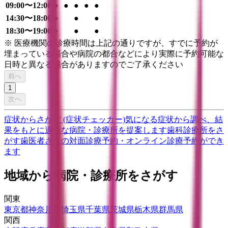
09:00〜12:00
●
●
●
●
●
14:30〜18:00
●
●
●
18:30〜19:00
●
●
●
※ 医療機関の診療時間は上記の通りですが、すでに予約が
埋まっている場合や病院の都合などにより実際に予約可能な
日時と異なる場合がありますのでご了承ください
前へ
1
次へ
症状からさがす (症状チェッカー)
気になる症状から調べ、結
果をもとに適切な病院・診療所を提案します
歯科診療所をさ
がす
歯医者さんの対面診療予約・オンライン診療予約ができ
ます
地域から病院・診療所をさがす
関東
東京都
神奈川県
埼玉県
千葉県
茨城県
栃木県
群馬県
関西