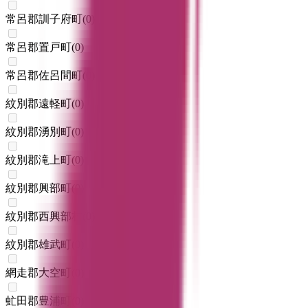
常呂郡訓子府町
(
0
)
常呂郡置戸町
(
0
)
常呂郡佐呂間町
(
0
)
紋別郡遠軽町
(
0
)
紋別郡湧別町
(
0
)
紋別郡滝上町
(
0
)
紋別郡興部町
(
0
)
紋別郡西興部村
(
0
)
紋別郡雄武町
(
0
)
網走郡大空町
(
0
)
虻田郡豊浦町
(
0
)