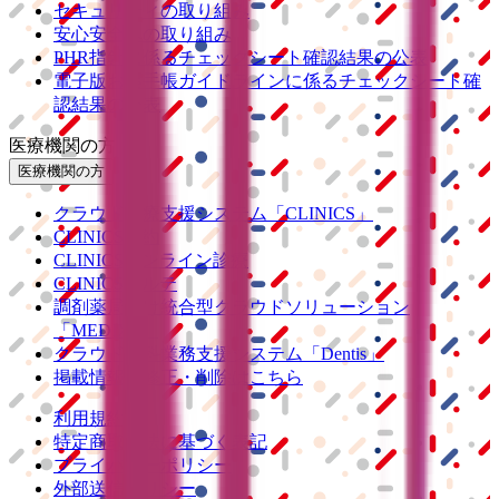
セキュリティの取り組み
安心安全への取り組み
PHR指針に係るチェックシート確認結果の公表
電子版お薬手帳ガイドラインに係るチェックシート確
認結果の公表
医療機関の方
医療機関の方
クラウド診療
支援システム
「CLINICS」
CLINICS予約
CLINICSオンライン診療
CLINICSカルテ
調剤薬局向け統合型クラウドソリューション
「MEDIXS」
クラウド歯科業務
支援システム
「Dentis」
掲載情報の修正・削除はこちら
利用規約
特定商取引法に基づく表記
プライバシーポリシー
外部送信ポリシー