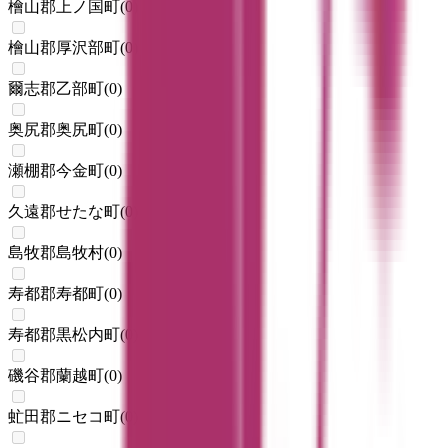
檜山郡上ノ国町
(
0
)
檜山郡厚沢部町
(
0
)
爾志郡乙部町
(
0
)
奥尻郡奥尻町
(
0
)
瀬棚郡今金町
(
0
)
久遠郡せたな町
(
0
)
島牧郡島牧村
(
0
)
寿都郡寿都町
(
0
)
寿都郡黒松内町
(
0
)
磯谷郡蘭越町
(
0
)
虻田郡ニセコ町
(
0
)