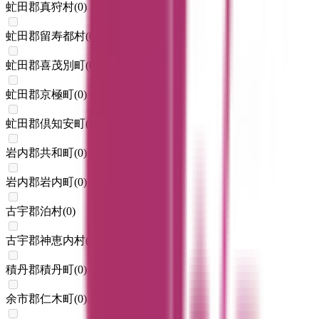
虻田郡真狩村
(
0
)
虻田郡留寿都村
(
0
)
虻田郡喜茂別町
(
0
)
虻田郡京極町
(
0
)
虻田郡倶知安町
(
0
)
岩内郡共和町
(
0
)
岩内郡岩内町
(
0
)
古宇郡泊村
(
0
)
古宇郡神恵内村
(
0
)
積丹郡積丹町
(
0
)
余市郡仁木町
(
0
)