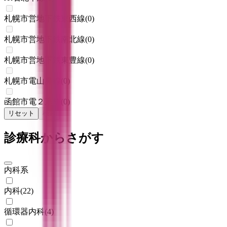
札幌市営地下鉄東西線
(
0
)
札幌市営地下鉄南北線
(
0
)
札幌市営地下鉄東豊線
(
0
)
札幌市電山鼻線
(
0
)
函館市電２系統
(
0
)
リセット
検索
診療科からさがす
内科系
内科
(
22
)
循環器内科
(
4
)