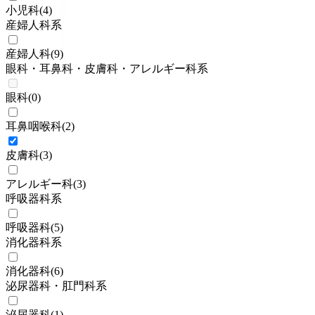
小児科
(
4
)
産婦人科系
産婦人科
(
9
)
眼科・耳鼻科・皮膚科・アレルギー科系
眼科
(
0
)
耳鼻咽喉科
(
2
)
皮膚科
(
3
)
アレルギー科
(
3
)
呼吸器科系
呼吸器科
(
5
)
消化器科系
消化器科
(
6
)
泌尿器科・肛門科系
泌尿器科
(
1
)