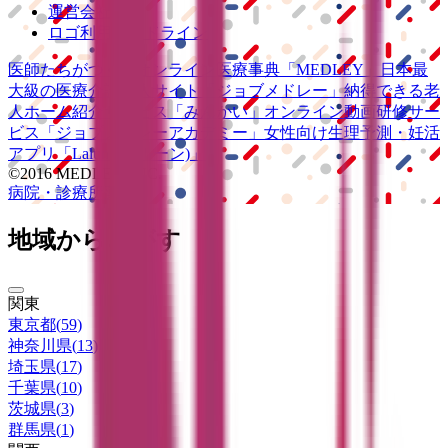
運営会社
ロゴ利用ガイドライン
医師たちがつくる
オンライン医療事典
「MEDLEY」
日本最
大級の
医療介護求人サイト
「ジョブメドレー」
納得できる
老
人ホーム紹介サービス
「みんかい」
オンライン
動画研修サー
ビス
「ジョブメドレー
アカデミー」
女性向け
生理予測・妊活
アプリ
「Lalune(ラルーン)」
©2016 MEDLEY, INC.
病院・診療所
薬局
地域からさがす
関東
東京都
(
59
)
神奈川県
(
13
)
埼玉県
(
17
)
千葉県
(
10
)
茨城県
(
3
)
群馬県
(
1
)