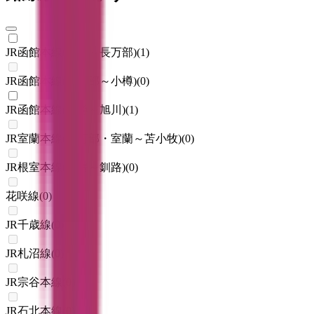
JR函館本線(函館～長万部)
(
1
)
JR函館本線(長万部～小樽)
(
0
)
JR函館本線(小樽～旭川)
(
1
)
JR室蘭本線(長万部・室蘭～苫小牧)
(
0
)
JR根室本線(新得～釧路)
(
0
)
花咲線
(
0
)
JR千歳線
(
0
)
JR札沼線
(
0
)
JR宗谷本線
(
0
)
JR石北本線
(
0
)