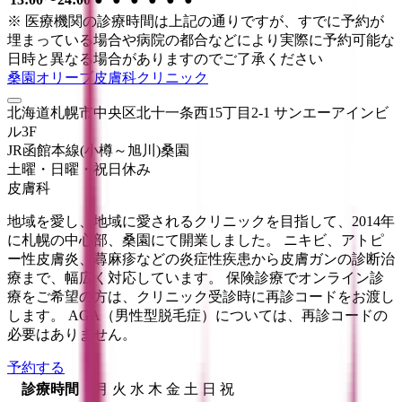
※ 医療機関の診療時間は上記の通りですが、すでに予約が
埋まっている場合や病院の都合などにより実際に予約可能な
日時と異なる場合がありますのでご了承ください
桑園オリーブ皮膚科クリニック
北海道札幌市中央区北十一条西15丁目2-1 サンエーアインビ
ル3F
JR函館本線(小樽～旭川)
桑園
土曜・日曜・祝日
休み
皮膚科
地域を愛し、地域に愛されるクリニックを目指して、2014年
に札幌の中心部、桑園にて開業しました。 ニキビ、アトピ
ー性皮膚炎、蕁麻疹などの炎症性疾患から皮膚ガンの診断治
療まで、幅広く対応しています。 保険診療でオンライン診
療をご希望の方は、クリニック受診時に再診コードをお渡し
します。 AGA（男性型脱毛症）については、再診コードの
必要はありません。
予約する
診療時間
月
火
水
木
金
土
日
祝