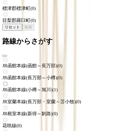
標津郡標津町
(
0
)
目梨郡羅臼町
(
0
)
リセット
検索
路線からさがす
JR函館本線(函館～長万部)
(
0
)
JR函館本線(長万部～小樽)
(
0
)
JR函館本線(小樽～旭川)
(
1
)
JR室蘭本線(長万部・室蘭～苫小牧)
(
0
)
JR根室本線(新得～釧路)
(
0
)
花咲線
(
0
)