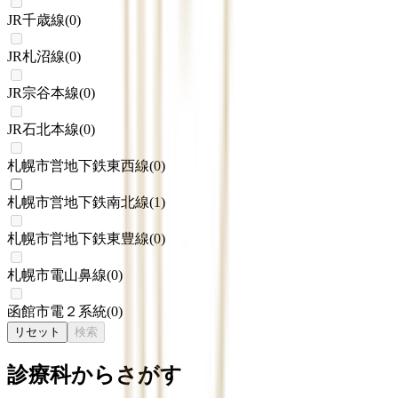
JR千歳線
(
0
)
JR札沼線
(
0
)
JR宗谷本線
(
0
)
JR石北本線
(
0
)
札幌市営地下鉄東西線
(
0
)
札幌市営地下鉄南北線
(
1
)
札幌市営地下鉄東豊線
(
0
)
札幌市電山鼻線
(
0
)
函館市電２系統
(
0
)
リセット
検索
診療科からさがす