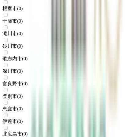
根室市
(
0
)
千歳市
(
0
)
滝川市
(
0
)
砂川市
(
0
)
歌志内市
(
0
)
深川市
(
0
)
富良野市
(
0
)
登別市
(
0
)
恵庭市
(
0
)
伊達市
(
0
)
北広島市
(
0
)