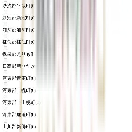
沙流郡平取町
(
0
)
新冠郡新冠町
(
0
)
浦河郡浦河町
(
0
)
様似郡様似町
(
0
)
幌泉郡えりも町
(
0
)
日高郡新ひだか町
(
0
)
河東郡音更町
(
0
)
河東郡士幌町
(
0
)
河東郡上士幌町
(
0
)
河東郡鹿追町
(
0
)
上川郡新得町
(
0
)