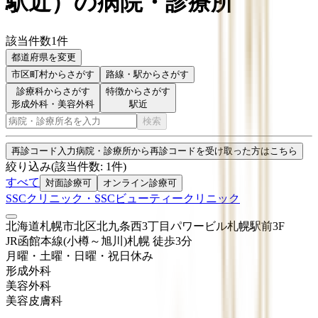
駅近
）
の病院・診療所
該当件数
1
件
都道府県を変更
市区町村
からさがす
路線・駅
からさがす
診療科からさがす
特徴からさがす
形成外科・美容外科
駅近
検索
再診コード入力
病院・診療所から再診コードを受け取った方はこちら
絞り込み
(該当件数:
1
件)
すべて
対面診療可
オンライン診療可
SSCクリニック・SSCビューティークリニック
北海道札幌市北区北九条西3丁目パワービル札幌駅前3F
JR函館本線(小樽～旭川)
札幌
徒歩
3
分
月曜・土曜・日曜・祝日
休み
形成外科
美容外科
美容皮膚科