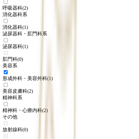
呼吸器科
(
2
)
消化器科系
消化器科
(
1
)
泌尿器科・肛門科系
泌尿器科
(
1
)
肛門科
(
0
)
美容系
形成外科・美容外科
(
1
)
美容皮膚科
(
2
)
精神科系
精神科・心療内科
(
2
)
その他
放射線科
(
0
)