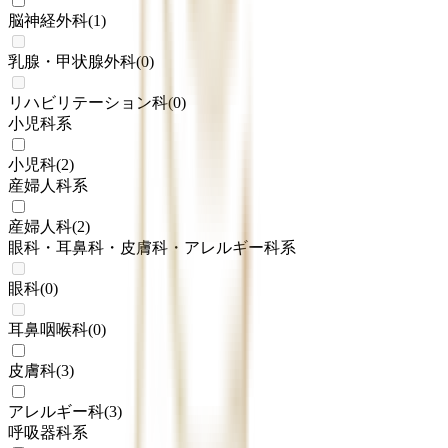
脳神経外科
(
1
)
乳腺・甲状腺外科
(
0
)
リハビリテーション科
(
0
)
小児科系
小児科
(
2
)
産婦人科系
産婦人科
(
2
)
眼科・耳鼻科・皮膚科・アレルギー科系
眼科
(
0
)
耳鼻咽喉科
(
0
)
皮膚科
(
3
)
アレルギー科
(
3
)
呼吸器科系