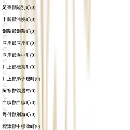
足寄郡陸別町
(
0
)
十勝郡浦幌町
(
0
)
釧路郡釧路町
(
0
)
厚岸郡厚岸町
(
0
)
厚岸郡浜中町
(
0
)
川上郡標茶町
(
0
)
川上郡弟子屈町
(
0
)
阿寒郡鶴居村
(
0
)
白糠郡白糠町
(
0
)
野付郡別海町
(
0
)
標津郡中標津町
(
0
)