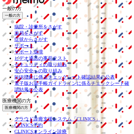
一般の方
一般の方
病院・診療所をさがす
薬局をさがす
症状からさがす
サポート
サポート環境
ビデオ通話の事前テスト
セキュリティの取り組み
安心安全への取り組み
PHR指針に係るチェックシート確認結果の公表
電子版お薬手帳ガイドラインに係るチェックシート確
認結果の公表
医療機関の方
医療機関の方
クラウド診療
支援システム
「CLINICS」
CLINICS予約
CLINICSオンライン診療