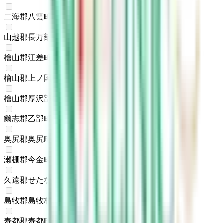
二海郡八雲町
(
0
)
山越郡長万部町
(
0
)
檜山郡江差町
(
0
)
檜山郡上ノ国町
(
0
)
檜山郡厚沢部町
(
0
)
爾志郡乙部町
(
0
)
奥尻郡奥尻町
(
0
)
瀬棚郡今金町
(
0
)
久遠郡せたな町
(
0
)
島牧郡島牧村
(
0
)
寿都郡寿都町
(
0
)