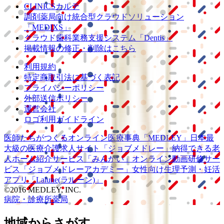
CLINICSカルテ
調剤薬局向け統合型クラウドソリューション
「MEDIXS」
クラウド歯科業務
支援システム
「Dentis」
掲載情報の修正・削除はこちら
利用規約
特定商取引法に基づく表記
プライバシーポリシー
外部送信ポリシー
運営会社
ロゴ利用ガイドライン
医師たちがつくる
オンライン医療事典
「MEDLEY」
日本最
大級の
医療介護求人サイト
「ジョブメドレー」
納得できる
老
人ホーム紹介サービス
「みんかい」
オンライン
動画研修サー
ビス
「ジョブメドレー
アカデミー」
女性向け
生理予測・妊活
アプリ
「Lalune(ラルーン)」
©2016 MEDLEY, INC.
病院・診療所
薬局
地域からさがす