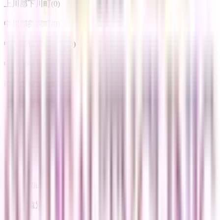
上川郡下川町
(
0
)
中川郡美深町
(
0
)
中川郡音威子府村
(
0
)
中川郡中川町
(
0
)
雨竜郡幌加内町
(
0
)
増毛郡増毛町
(
0
)
留萌郡小平町
(
0
)
苫前郡苫前町
(
0
)
苫前郡羽幌町
(
0
)
苫前郡初山別村
(
0
)
天塩郡遠別町
(
0
)