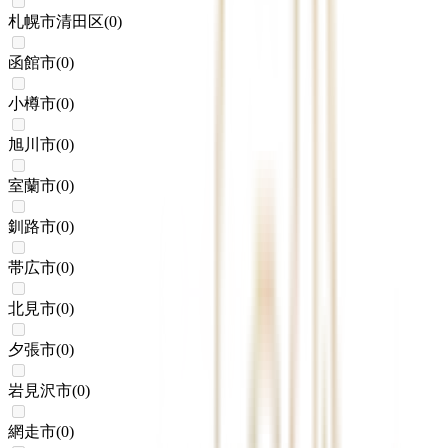
札幌市清田区
(
0
)
函館市
(
0
)
小樽市
(
0
)
旭川市
(
0
)
室蘭市
(
0
)
釧路市
(
0
)
帯広市
(
0
)
北見市
(
0
)
夕張市
(
0
)
岩見沢市
(
0
)
網走市
(
0
)