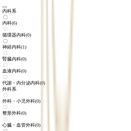
内科系
内科
(
6
)
循環器内科
(
0
)
神経内科
(
1
)
腎臓内科
(
0
)
血液内科
(
0
)
代謝・内分泌内科
(
0
)
外科系
外科・小児外科
(
0
)
整形外科
(
0
)
心臓・血管外科
(
0
)