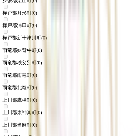
夕張郡栗山町
(
0
)
樺戸郡月形町
(
0
)
樺戸郡浦臼町
(
0
)
樺戸郡新十津川町
(
0
)
雨竜郡妹背牛町
(
0
)
雨竜郡秩父別町
(
0
)
雨竜郡雨竜町
(
0
)
雨竜郡北竜町
(
0
)
上川郡鷹栖町
(
0
)
上川郡東神楽町
(
0
)
上川郡当麻町
(
0
)