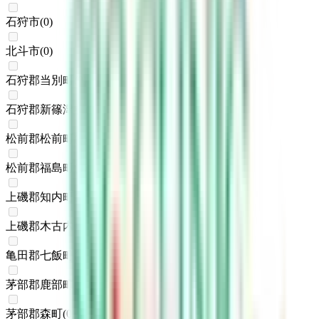
石狩市
(
0
)
北斗市
(
0
)
石狩郡当別町
(
0
)
石狩郡新篠津村
(
0
)
松前郡松前町
(
0
)
松前郡福島町
(
0
)
上磯郡知内町
(
0
)
上磯郡木古内町
(
0
)
亀田郡七飯町
(
0
)
茅部郡鹿部町
(
0
)
茅部郡森町
(
0
)