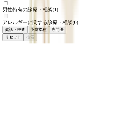
男性特有の診療・相談
(
1
)
アレルギーに関する診療・相談
(
0
)
健診・検査
予防接種
専門医
リセット
検索