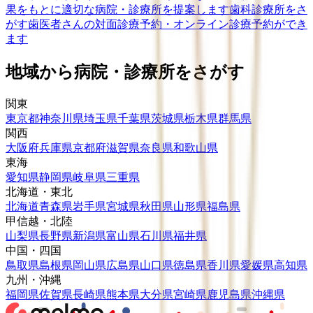
果をもとに適切な病院・診療所を提案します
歯科診療所をさ
がす
歯医者さんの対面診療予約・オンライン診療予約ができ
ます
地域から病院・診療所をさがす
関東
東京都
神奈川県
埼玉県
千葉県
茨城県
栃木県
群馬県
関西
大阪府
兵庫県
京都府
滋賀県
奈良県
和歌山県
東海
愛知県
静岡県
岐阜県
三重県
北海道・東北
北海道
青森県
岩手県
宮城県
秋田県
山形県
福島県
甲信越・北陸
山梨県
長野県
新潟県
富山県
石川県
福井県
中国・四国
鳥取県
島根県
岡山県
広島県
山口県
徳島県
香川県
愛媛県
高知県
九州・沖縄
福岡県
佐賀県
長崎県
熊本県
大分県
宮崎県
鹿児島県
沖縄県