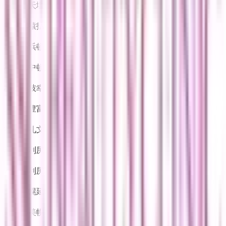
天塩郡天塩町
(
0
)
宗谷郡猿払村
(
0
)
枝幸郡浜頓別町
(
0
)
枝幸郡中頓別町
(
0
)
枝幸郡枝幸町
(
0
)
天塩郡豊富町
(
0
)
礼文郡礼文町
(
0
)
利尻郡利尻町
(
0
)
利尻郡利尻富士町
(
0
)
天塩郡幌延町
(
0
)
網走郡美幌町
(
0
)