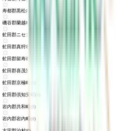
寿都郡黒松内町
(
0
)
磯谷郡蘭越町
(
0
)
虻田郡ニセコ町
(
0
)
虻田郡真狩村
(
0
)
虻田郡留寿都村
(
0
)
虻田郡喜茂別町
(
0
)
虻田郡京極町
(
0
)
虻田郡倶知安町
(
0
)
岩内郡共和町
(
0
)
岩内郡岩内町
(
0
)
古宇郡泊村
(
0
)