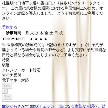
札幌駅北口地下歩道13番出口より徒歩1分のクリニックで
す。 この度は患者様の通院における利便性向上のため、オ
ンライン診療を導入しました。 どうぞお気軽にご利用くだ
さい。
予約する
診療時間
月
火
水
木
金
土
日
祝
10:00〜18:00
●
●
●
●
※ 医療機関の診療時間は上記の通りですが、すでに予約が
埋まっている場合や病院の都合などにより実際に予約可能な
日時と異なる場合がありますのでご了承ください
特徴
駅近
クレジットカード対応
マイナ受付
電子マネー対応
前へ
1
次へ
症状からさがす (症状チェッカー)
気になる症状から調べ、結