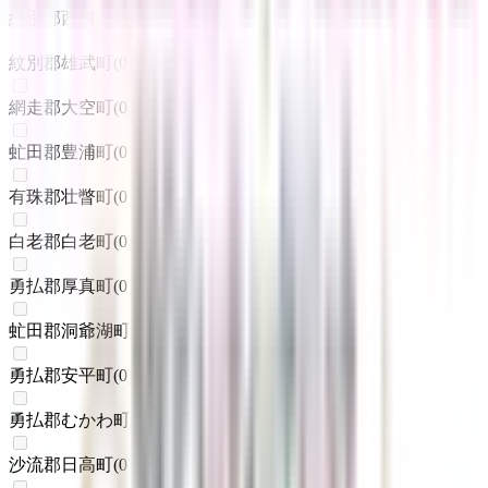
紋別郡西興部村
(
0
)
紋別郡雄武町
(
0
)
網走郡大空町
(
0
)
虻田郡豊浦町
(
0
)
有珠郡壮瞥町
(
0
)
白老郡白老町
(
0
)
勇払郡厚真町
(
0
)
虻田郡洞爺湖町
(
0
)
勇払郡安平町
(
0
)
勇払郡むかわ町
(
0
)
沙流郡日高町
(
0
)