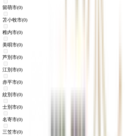
留萌市
(
0
)
苫小牧市
(
0
)
稚内市
(
0
)
美唄市
(
0
)
芦別市
(
0
)
江別市
(
0
)
赤平市
(
0
)
紋別市
(
0
)
士別市
(
0
)
名寄市
(
0
)
三笠市
(
0
)