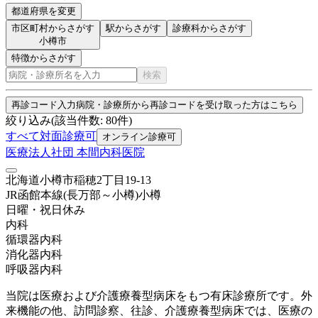
都道府県を変更
市区町村からさがす
駅からさがす
診療科からさがす
小樽市
特徴からさがす
検索
再診コード入力
病院・診療所から再診コードを受け取った方はこちら
絞り込み
(該当件数:
80
件)
すべて
対面診療可
オンライン診療可
医療法人社団 本間内科医院
北海道小樽市稲穂2丁目19-13
JR函館本線(長万部～小樽)
小樽
日曜・祝日
休み
内科
循環器内科
消化器内科
呼吸器内科
当院は医療および介護療養型病床をもつ有床診療所です。外
来機能の他、訪問診察、往診、介護療養型病床では、医療の