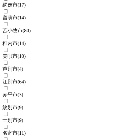
網走市
(
17
)
留萌市
(
14
)
苫小牧市
(
80
)
稚内市
(
14
)
美唄市
(
10
)
芦別市
(
4
)
江別市
(
64
)
赤平市
(
3
)
紋別市
(
9
)
士別市
(
9
)
名寄市
(
11
)