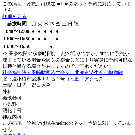
この病院・診療所は現在melmoのネット予約に対応していま
せん
詳細を見る
診療時間
月
火
水
木
金
土
日
祝
8:40〜12:00
●
●
●
●
●
13:00〜16:50
●
●
●
●
13:30〜16:50
●
※ 医療機関の診療時間は上記の通りですが、すでに予約が
埋まっている場合や病院の都合などにより実際に予約可能な
日時と異なる場合がありますのでご了承ください
社会福祉法人恩賜財団済生会支部北海道済生会小樽病院
北海道小樽市築港１０番１号
（地図・アクセス）
土曜・日曜・祝日
休み
外科
循環器科
小児科
消化器科
神経内科
この病院・診療所は現在melmoのネット予約に対応していま
せん