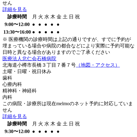
せん
詳細を見る
診療時間
月
火
水
木
金
土
日
祝
9:00〜12:00
●
●
●
●
●
13:30〜16:00
●
●
●
●
●
※ 医療機関の診療時間は上記の通りですが、すでに予約が
埋まっている場合や病院の都合などにより実際に予約可能な
日時と異なる場合がありますのでご了承ください
医療法人北仁会石橋病院
北海道小樽市長橋３丁目７番７号
（地図・アクセス）
土曜・日曜・祝日
休み
歯科
心療内科
精神科・神経科
内科
この病院・診療所は現在melmoのネット予約に対応していま
せん
詳細を見る
診療時間
月
火
水
木
金
土
日
祝
9:30〜12:00
●
●
●
●
●