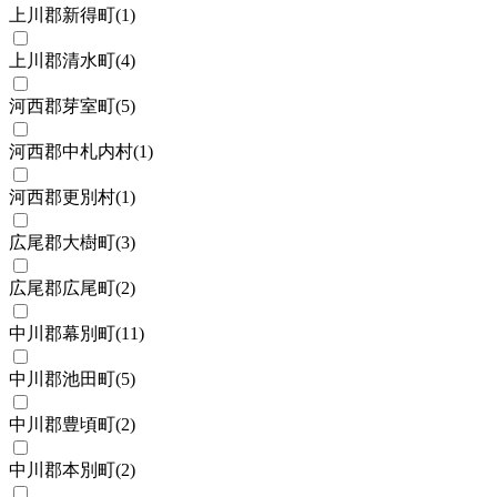
上川郡新得町
(
1
)
上川郡清水町
(
4
)
河西郡芽室町
(
5
)
河西郡中札内村
(
1
)
河西郡更別村
(
1
)
広尾郡大樹町
(
3
)
広尾郡広尾町
(
2
)
中川郡幕別町
(
11
)
中川郡池田町
(
5
)
中川郡豊頃町
(
2
)
中川郡本別町
(
2
)