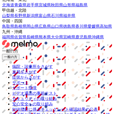
北海道
青森県
岩手県
宮城県
秋田県
山形県
福島県
甲信越・北陸
山梨県
長野県
新潟県
富山県
石川県
福井県
中国・四国
鳥取県
島根県
岡山県
広島県
山口県
徳島県
香川県
愛媛県
高知県
九州・沖縄
福岡県
佐賀県
長崎県
熊本県
大分県
宮崎県
鹿児島県
沖縄県
一般の方
一般の方
病院・診療所をさがす
薬局をさがす
症状からさがす
サポート
サポート環境
ビデオ通話の事前テスト
セキュリティの取り組み
安心安全への取り組み
PHR指針に係るチェックシート確認結果の公表