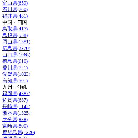
富山県
(
659
)
石川県
(
760
)
福井県
(
481
)
中国・四国
鳥取県
(
417
)
島根県
(
558
)
岡山県
(
1351
)
広島県
(
2270
)
山口県
(
1068
)
徳島県
(
610
)
香川県
(
721
)
愛媛県
(
1023
)
高知県
(
501
)
九州・沖縄
福岡県
(
4387
)
佐賀県
(
637
)
長崎県
(
1142
)
熊本県
(
1325
)
大分県
(
888
)
宮崎県
(
800
)
鹿児島県
(
1226
)