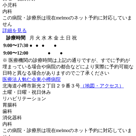
小児科
内科
この病院・診療所は現在melmoのネット予約に対応していま
せん
詳細を見る
診療時間
月
火
水
木
金
土
日
祝
9:00〜17:30
●
●
●
●
9:00〜12:00
●
●
※ 医療機関の診療時間は上記の通りですが、すでに予約が
埋まっている場合や病院の都合などにより実際に予約可能な
日時と異なる場合がありますのでご了承ください
医療法人勉仁会東小樽病院
北海道小樽市新光２丁目２９番３号
（地図・アクセス）
土曜・日曜・祝日
休み
リハビリテーション
胃腸科
歯科
消化器科
内科
この病院・診療所は現在melmoのネット予約に対応していま