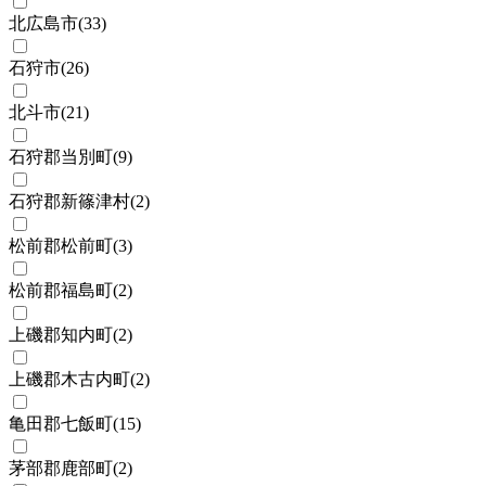
北広島市
(
33
)
石狩市
(
26
)
北斗市
(
21
)
石狩郡当別町
(
9
)
石狩郡新篠津村
(
2
)
松前郡松前町
(
3
)
松前郡福島町
(
2
)
上磯郡知内町
(
2
)
上磯郡木古内町
(
2
)
亀田郡七飯町
(
15
)
茅部郡鹿部町
(
2
)