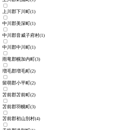
上川郡下川町
(
1
)
中川郡美深町
(
1
)
中川郡音威子府村
(
1
)
中川郡中川町
(
1
)
雨竜郡幌加内町
(
3
)
増毛郡増毛町
(
2
)
留萌郡小平町
(
2
)
苫前郡苫前町
(
2
)
苫前郡羽幌町
(
3
)
苫前郡初山別村
(
4
)