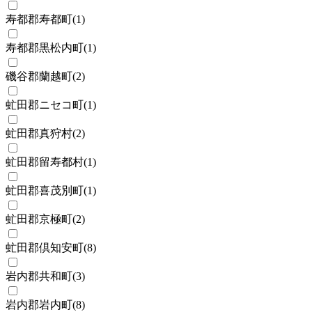
寿都郡寿都町
(
1
)
寿都郡黒松内町
(
1
)
磯谷郡蘭越町
(
2
)
虻田郡ニセコ町
(
1
)
虻田郡真狩村
(
2
)
虻田郡留寿都村
(
1
)
虻田郡喜茂別町
(
1
)
虻田郡京極町
(
2
)
虻田郡倶知安町
(
8
)
岩内郡共和町
(
3
)
岩内郡岩内町
(
8
)