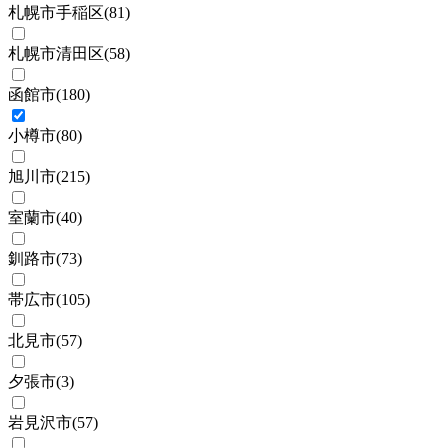
札幌市手稲区
(
81
)
札幌市清田区
(
58
)
函館市
(
180
)
小樽市
(
80
)
旭川市
(
215
)
室蘭市
(
40
)
釧路市
(
73
)
帯広市
(
105
)
北見市
(
57
)
夕張市
(
3
)
岩見沢市
(
57
)