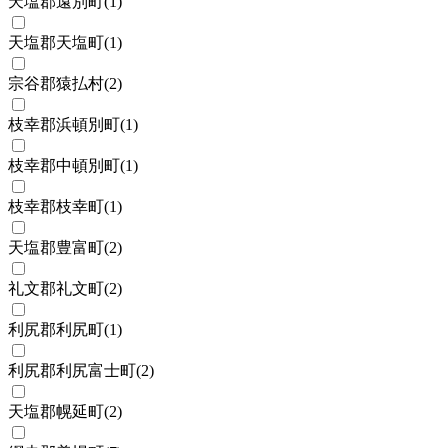
天塩郡遠別町
(
1
)
天塩郡天塩町
(
1
)
宗谷郡猿払村
(
2
)
枝幸郡浜頓別町
(
1
)
枝幸郡中頓別町
(
1
)
枝幸郡枝幸町
(
1
)
天塩郡豊富町
(
2
)
礼文郡礼文町
(
2
)
利尻郡利尻町
(
1
)
利尻郡利尻富士町
(
2
)
天塩郡幌延町
(
2
)