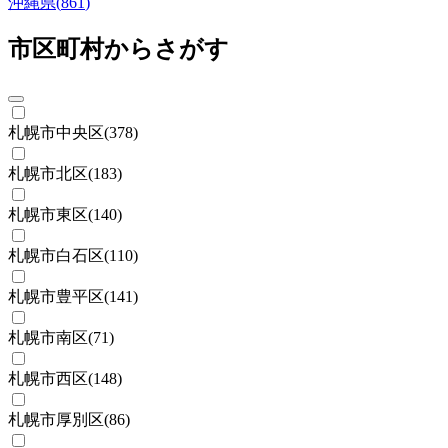
沖縄県
(
861
)
市区町村からさがす
札幌市中央区
(
378
)
札幌市北区
(
183
)
札幌市東区
(
140
)
札幌市白石区
(
110
)
札幌市豊平区
(
141
)
札幌市南区
(
71
)
札幌市西区
(
148
)
札幌市厚別区
(
86
)