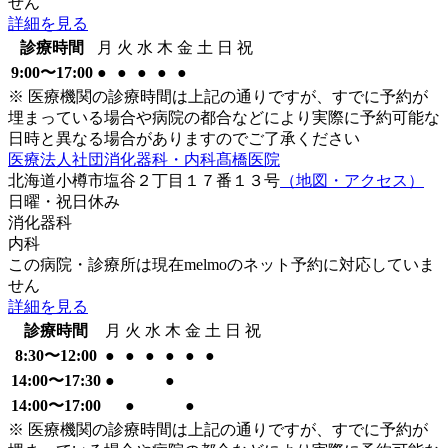
せん
詳細を見る
診療時間
月
火
水
木
金
土
日
祝
9:00〜17:00
●
●
●
●
●
※ 医療機関の診療時間は上記の通りですが、すでに予約が
埋まっている場合や病院の都合などにより実際に予約可能な
日時と異なる場合がありますのでご了承ください
医療法人社団消化器科・内科髙橋医院
北海道小樽市塩谷２丁目１７番１３号
（地図・アクセス）
日曜・祝日
休み
消化器科
内科
この病院・診療所は現在melmoのネット予約に対応していま
せん
詳細を見る
診療時間
月
火
水
木
金
土
日
祝
8:30〜12:00
●
●
●
●
●
●
14:00〜17:30
●
●
14:00〜17:00
●
●
※ 医療機関の診療時間は上記の通りですが、すでに予約が