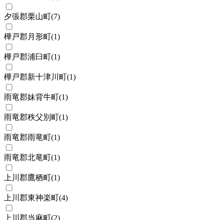
夕張郡栗山町
(
7
)
樺戸郡月形町
(
1
)
樺戸郡浦臼町
(
1
)
樺戸郡新十津川町
(
1
)
雨竜郡妹背牛町
(
1
)
雨竜郡秩父別町
(
1
)
雨竜郡雨竜町
(
1
)
雨竜郡北竜町
(
1
)
上川郡鷹栖町
(
1
)
上川郡東神楽町
(
4
)
上川郡当麻町
(
2
)