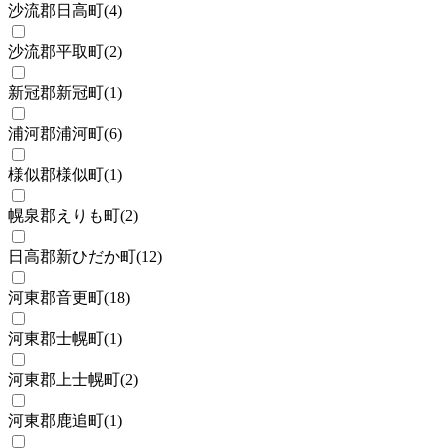
沙流郡日高町
(
4
)
沙流郡平取町
(
2
)
新冠郡新冠町
(
1
)
浦河郡浦河町
(
6
)
様似郡様似町
(
1
)
幌泉郡えりも町
(
2
)
日高郡新ひだか町
(
12
)
河東郡音更町
(
18
)
河東郡士幌町
(
1
)
河東郡上士幌町
(
2
)
河東郡鹿追町
(
1
)