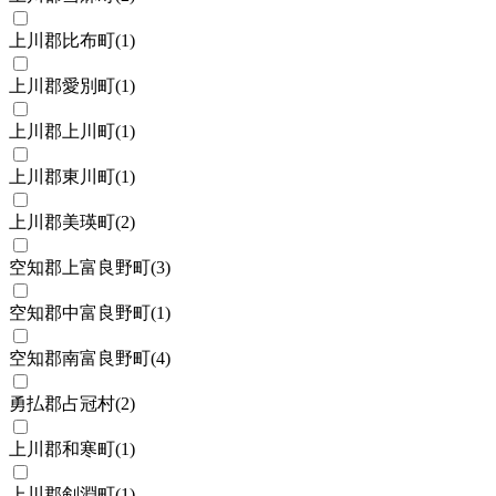
上川郡比布町
(
1
)
上川郡愛別町
(
1
)
上川郡上川町
(
1
)
上川郡東川町
(
1
)
上川郡美瑛町
(
2
)
空知郡上富良野町
(
3
)
空知郡中富良野町
(
1
)
空知郡南富良野町
(
4
)
勇払郡占冠村
(
2
)
上川郡和寒町
(
1
)
上川郡剣淵町
(
1
)