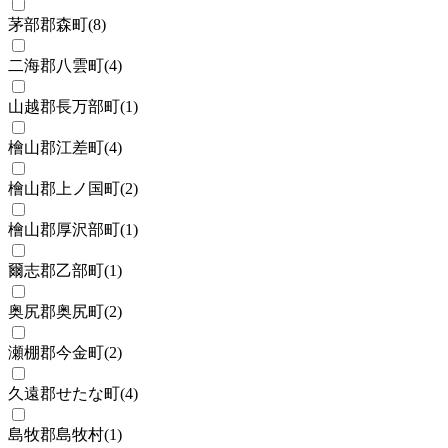
茅部郡森町
(
8
)
二海郡八雲町
(
4
)
山越郡長万部町
(
1
)
檜山郡江差町
(
4
)
檜山郡上ノ国町
(
2
)
檜山郡厚沢部町
(
1
)
爾志郡乙部町
(
1
)
奥尻郡奥尻町
(
2
)
瀬棚郡今金町
(
2
)
久遠郡せたな町
(
4
)
島牧郡島牧村
(
1
)