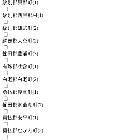
紋別郡興部町
(
1
)
紋別郡西興部村
(
1
)
紋別郡雄武町
(
2
)
網走郡大空町
(
2
)
虻田郡豊浦町
(
3
)
有珠郡壮瞥町
(
1
)
白老郡白老町
(
2
)
勇払郡厚真町
(
1
)
虻田郡洞爺湖町
(
7
)
勇払郡安平町
(
1
)
勇払郡むかわ町
(
2
)