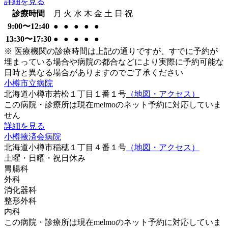
詳細を見る
診療時間
月
火
水
木
金
土
日
祝
9:00〜12:40
●
●
●
●
●
13:30〜17:30
●
●
●
●
●
※ 医療機関の診療時間は上記の通りですが、すでに予約が
埋まっている場合や病院の都合などにより実際に予約可能な
日時と異なる場合がありますのでご了承ください
小樽市立病院
北海道小樽市若松１丁目１番１号
（地図・アクセス）
この病院・診療所は現在melmoのネット予約に対応していま
せん
詳細を見る
小樽掖済会病院
北海道小樽市稲穂１丁目４番１号
（地図・アクセス）
土曜・日曜・祝日
休み
胃腸科
外科
消化器科
整形外科
内科
この病院・診療所は現在melmoのネット予約に対応していま