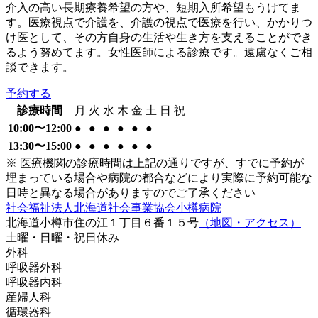
介入の高い長期療養希望の方や、短期入所希望もうけてま
す。医療視点で介護を、介護の視点で医療を行い、かかりつ
け医として、その方自身の生活や生き方を支えることができ
るよう努めてます。女性医師による診療です。遠慮なくご相
談できます。
予約する
診療時間
月
火
水
木
金
土
日
祝
10:00〜12:00
●
●
●
●
●
●
13:30〜15:00
●
●
●
●
●
●
※ 医療機関の診療時間は上記の通りですが、すでに予約が
埋まっている場合や病院の都合などにより実際に予約可能な
日時と異なる場合がありますのでご了承ください
社会福祉法人北海道社会事業協会小樽病院
北海道小樽市住の江１丁目６番１５号
（地図・アクセス）
土曜・日曜・祝日
休み
外科
呼吸器外科
呼吸器内科
産婦人科
循環器科