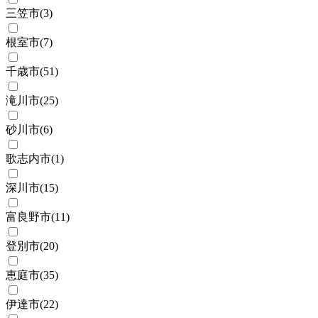
三笠市
(
3
)
根室市
(
7
)
千歳市
(
51
)
滝川市
(
25
)
砂川市
(
6
)
歌志内市
(
1
)
深川市
(
15
)
富良野市
(
11
)
登別市
(
20
)
恵庭市
(
35
)
伊達市
(
22
)