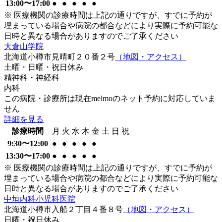
13:00〜17:00
●
●
●
●
●
※ 医療機関の診療時間は上記の通りですが、すでに予約が
埋まっている場合や病院の都合などにより実際に予約可能な
日時と異なる場合がありますのでご了承ください
大倉山学院
北海道小樽市見晴町２０番２号
（地図・アクセス）
土曜・日曜・祝日
休み
精神科・神経科
内科
この病院・診療所は現在melmoのネット予約に対応していま
せん
詳細を見る
診療時間
月
火
水
木
金
土
日
祝
9:30〜12:00
●
●
●
●
●
13:30〜17:00
●
●
●
●
●
※ 医療機関の診療時間は上記の通りですが、すでに予約が
埋まっている場合や病院の都合などにより実際に予約可能な
日時と異なる場合がありますのでご了承ください
中垣内科小児科医院
北海道小樽市入船２丁目４番８号
（地図・アクセス）
日曜・祝日
休み