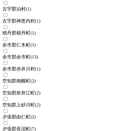
古宇郡泊村
(
1
)
古宇郡神恵内村
(
1
)
積丹郡積丹町
(
1
)
余市郡仁木町
(
1
)
余市郡余市町
(
13
)
余市郡赤井川村
(
1
)
空知郡南幌町
(
2
)
空知郡奈井江町
(
2
)
空知郡上砂川町
(
2
)
夕張郡由仁町
(
2
)
夕張郡長沼町
(
7
)