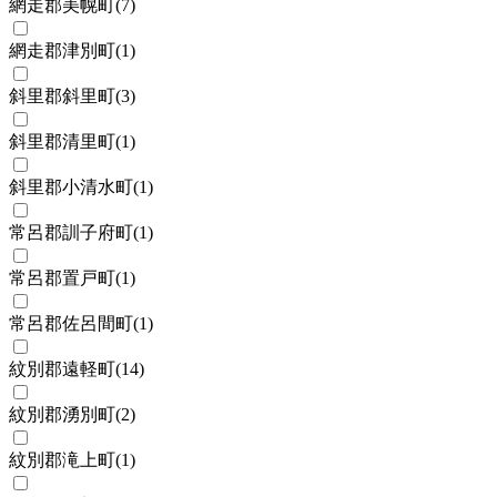
網走郡美幌町
(
7
)
網走郡津別町
(
1
)
斜里郡斜里町
(
3
)
斜里郡清里町
(
1
)
斜里郡小清水町
(
1
)
常呂郡訓子府町
(
1
)
常呂郡置戸町
(
1
)
常呂郡佐呂間町
(
1
)
紋別郡遠軽町
(
14
)
紋別郡湧別町
(
2
)
紋別郡滝上町
(
1
)