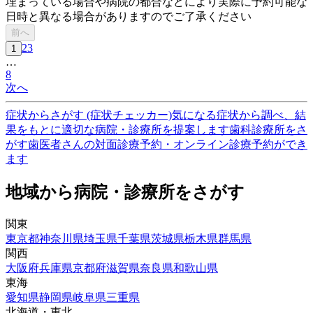
埋まっている場合や病院の都合などにより実際に予約可能な
日時と異なる場合がありますのでご了承ください
前へ
2
3
1
…
8
次へ
症状からさがす (症状チェッカー)
気になる症状から調べ、結
果をもとに適切な病院・診療所を提案します
歯科診療所をさ
がす
歯医者さんの対面診療予約・オンライン診療予約ができ
ます
地域から病院・診療所をさがす
関東
東京都
神奈川県
埼玉県
千葉県
茨城県
栃木県
群馬県
関西
大阪府
兵庫県
京都府
滋賀県
奈良県
和歌山県
東海
愛知県
静岡県
岐阜県
三重県
北海道・東北