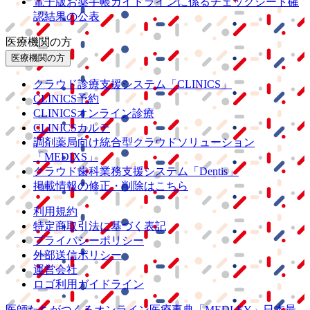
電子版お薬手帳ガイドラインに係るチェックシート確
認結果の公表
医療機関の方
医療機関の方
クラウド診療
支援システム
「CLINICS」
CLINICS予約
CLINICSオンライン診療
CLINICSカルテ
調剤薬局向け統合型クラウドソリューション
「MEDIXS」
クラウド歯科業務
支援システム
「Dentis」
掲載情報の修正・削除はこちら
利用規約
特定商取引法に基づく表記
プライバシーポリシー
外部送信ポリシー
運営会社
ロゴ利用ガイドライン
医師たちがつくる
オンライン医療事典
「MEDLEY」
日本最