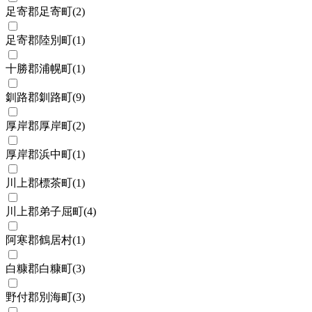
足寄郡足寄町
(
2
)
足寄郡陸別町
(
1
)
十勝郡浦幌町
(
1
)
釧路郡釧路町
(
9
)
厚岸郡厚岸町
(
2
)
厚岸郡浜中町
(
1
)
川上郡標茶町
(
1
)
川上郡弟子屈町
(
4
)
阿寒郡鶴居村
(
1
)
白糠郡白糠町
(
3
)
野付郡別海町
(
3
)