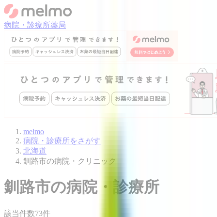
病院・診療所
薬局
melmo
病院・診療所をさがす
北海道
釧路市の病院・クリニック
釧路市
の病院・診療所
該当件数
73
件