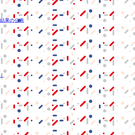
結果の公表
S」