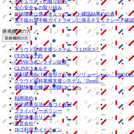
セキュリティの取り組み
安心安全への取り組み
PHR指針に係るチェックシート確認結果の公表
電子版お薬手帳ガイドラインに係るチェックシート確認
医療機関の方
医療機関の方
クラウド診療
支援システム
「CLINICS」
CLINICS予約
CLINICSオンライン診療
CLINICSカルテ
調剤薬局向け統合型クラウドソリューション
「MEDIX
クラウド歯科業務
支援システム
「Dentis」
掲載情報の修正・削除はこちら
利用規約
特定商取引法に基づく表記
プライバシーポリシー
外部送信ポリシー
運営会社
ロゴ利用ガイドライン