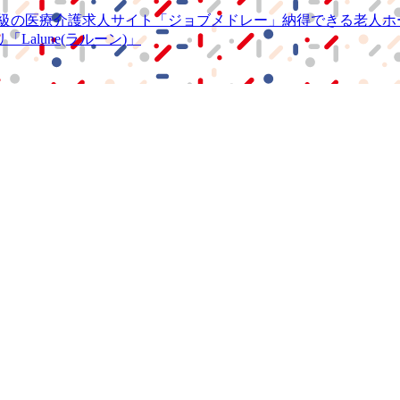
級の
医療介護求人サイト
「ジョブメドレー」
納得できる
老人ホ
リ
「Lalune(ラルーン)」