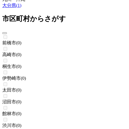
大分県
(
1
)
市区町村からさがす
前橋市
(
0
)
高崎市
(
0
)
桐生市
(
0
)
伊勢崎市
(
0
)
太田市
(
0
)
沼田市
(
0
)
館林市
(
0
)
渋川市
(
0
)