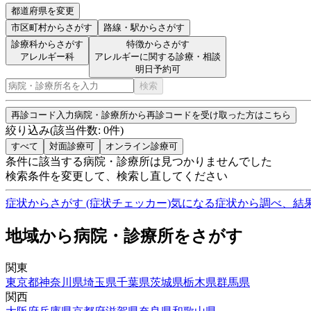
都道府県を変更
市区町村
からさがす
路線・駅
からさがす
診療科からさがす
特徴からさがす
アレルギー科
アレルギーに関する診療・相談
明日予約可
検索
再診コード入力
病院・診療所から再診コードを受け取った方はこちら
絞り込み
(該当件数:
0
件)
すべて
対面診療可
オンライン診療可
条件に該当する病院・診療所は見つかりませんでした
検索条件を変更して、検索し直してください
症状からさがす (症状チェッカー)
気になる症状から調べ、結
地域から病院・診療所をさがす
関東
東京都
神奈川県
埼玉県
千葉県
茨城県
栃木県
群馬県
関西