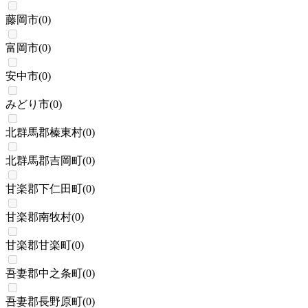
藤岡市
(
0
)
富岡市
(
0
)
安中市
(
0
)
みどり市
(
0
)
北群馬郡榛東村
(
0
)
北群馬郡吉岡町
(
0
)
甘楽郡下仁田町
(
0
)
甘楽郡南牧村
(
0
)
甘楽郡甘楽町
(
0
)
吾妻郡中之条町
(
0
)
吾妻郡長野原町
(
0
)