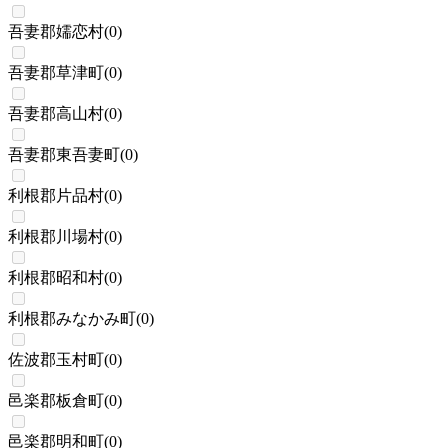
吾妻郡嬬恋村
(
0
)
吾妻郡草津町
(
0
)
吾妻郡高山村
(
0
)
吾妻郡東吾妻町
(
0
)
利根郡片品村
(
0
)
利根郡川場村
(
0
)
利根郡昭和村
(
0
)
利根郡みなかみ町
(
0
)
佐波郡玉村町
(
0
)
邑楽郡板倉町
(
0
)
邑楽郡明和町
(
0
)