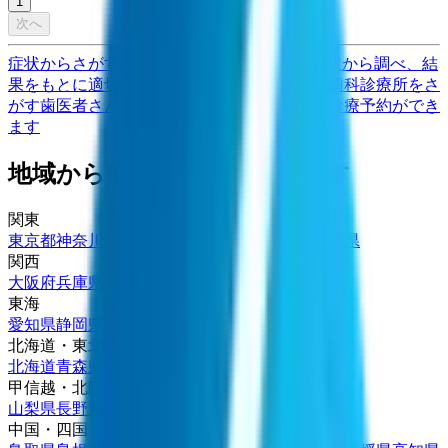
1
次へ
症状からさがす (症状チェッカー)
気になる症状から調べ、結
果をもとに適切な病院・診療所を提案します
歯科診療所をさ
がす
歯医者さんの対面診療予約・オンライン診療予約ができ
ます
地域から病院・診療所をさがす
関東
東京都
神奈川県
埼玉県
千葉県
茨城県
栃木県
群馬県
関西
大阪府
兵庫県
京都府
滋賀県
奈良県
和歌山県
東海
愛知県
静岡県
岐阜県
三重県
北海道・東北
北海道
青森県
岩手県
宮城県
秋田県
山形県
福島県
甲信越・北陸
山梨県
長野県
新潟県
富山県
石川県
福井県
中国・四国