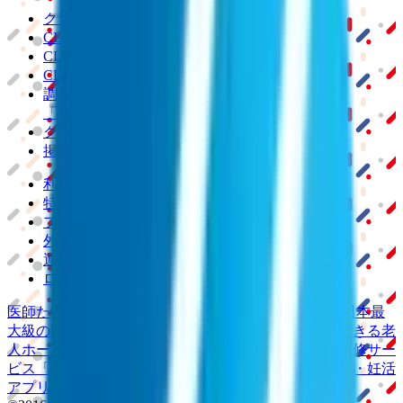
クラウド診療
支援システム
「CLINICS」
CLINICS予約
CLINICSオンライン診療
CLINICSカルテ
調剤薬局向け統合型クラウドソリューション
「MEDIXS」
クラウド歯科業務
支援システム
「Dentis」
掲載情報の修正・削除はこちら
利用規約
特定商取引法に基づく表記
プライバシーポリシー
外部送信ポリシー
運営会社
ロゴ利用ガイドライン
医師たちがつくる
オンライン医療事典
「MEDLEY」
日本最
大級の
医療介護求人サイト
「ジョブメドレー」
納得できる
老
人ホーム紹介サービス
「みんかい」
オンライン
動画研修サー
ビス
「ジョブメドレー
アカデミー」
女性向け
生理予測・妊活
アプリ
「Lalune(ラルーン)」