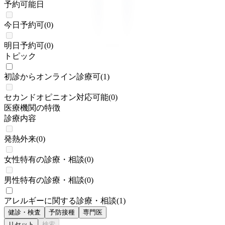
予約可能日
今日予約可
(
0
)
明日予約可
(
0
)
トピック
初診からオンライン診療可
(
1
)
セカンドオピニオン対応可能
(
0
)
医療機関の特徴
診療内容
発熱外来
(
0
)
女性特有の診療・相談
(
0
)
男性特有の診療・相談
(
0
)
アレルギーに関する診療・相談
(
1
)
健診・検査
予防接種
専門医
リセット
検索