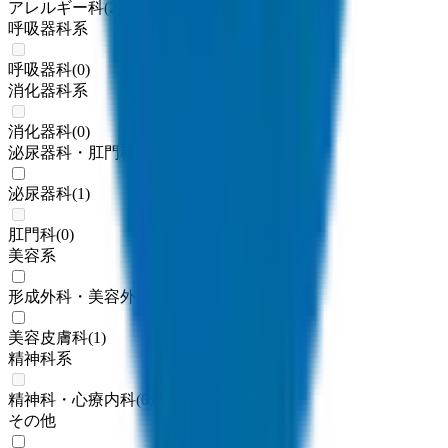
アレルギー科
(
2
)
呼吸器科系
呼吸器科
(
0
)
消化器科系
消化器科
(
0
)
泌尿器科・肛門科系
泌尿器科
(
1
)
肛門科
(
0
)
美容系
形成外科・美容外科
(
1
)
美容皮膚科
(
1
)
精神科系
精神科・心療内科
(
0
)
その他