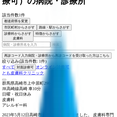
療可
）
の病院・診療所
該当件数
1
件
都道府県を変更
市区町村
からさがす
路線・駅
からさがす
診療科からさがす
特徴からさがす
皮膚科
検索
再診コード入力
病院・診療所から再診コードを受け取った方はこちら
絞り込み
(該当件数:
1
件)
すべて
オンライン診療可
対面診療可
とも皮膚科クリニック
群馬県高崎市上中居町296-2
JR高崎線
高崎
車
10
分
日曜・祝日
休み
皮膚科
アレルギー科
2023年5月12日高崎市上中居町に開院しました。 皮膚科専門