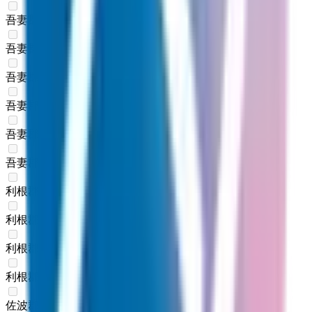
吾妻郡中之条町
(
0
)
吾妻郡長野原町
(
0
)
吾妻郡嬬恋村
(
0
)
吾妻郡草津町
(
0
)
吾妻郡高山村
(
0
)
吾妻郡東吾妻町
(
0
)
利根郡片品村
(
0
)
利根郡川場村
(
0
)
利根郡昭和村
(
0
)
利根郡みなかみ町
(
0
)
佐波郡玉村町
(
0
)