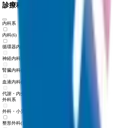
診療科からさがす
内科系
内科
(
6
)
循環器内科
(
3
)
神経内科
(
0
)
腎臓内科
(
0
)
血液内科
(
0
)
代謝・内分泌内科
(
0
)
外科系
外科・小児外科
(
0
)
整形外科
(
1
)