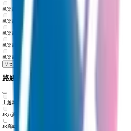
邑楽郡板倉町
(
0
)
邑楽郡明和町
(
0
)
邑楽郡千代田町
(
0
)
邑楽郡大泉町
(
0
)
邑楽郡邑楽町
(
0
)
リセット
検索
路線からさがす
上越新幹線
(
0
)
JR八高線(高麗川～高崎)
(
0
)
JR高崎線
(
1
)