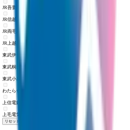
JR吾妻線
(
0
)
JR信越本線
(
0
)
JR両毛線
(
0
)
JR上越線
(
0
)
東武伊勢崎線
(
0
)
東武桐生線
(
0
)
東武小泉線
(
0
)
わたらせ渓谷線
(
0
)
上信電鉄
(
0
)
上毛電気鉄道上毛線
(
0
)
リセット
検索