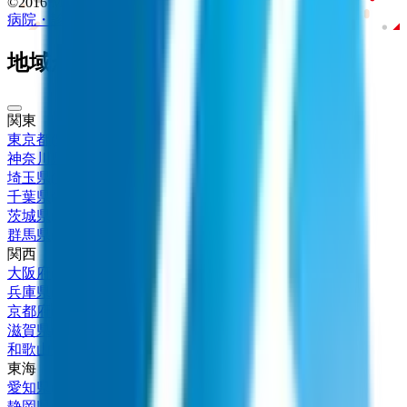
©2016 MEDLEY, INC.
病院・診療所
薬局
地域からさがす
関東
東京都
(
57
)
神奈川県
(
12
)
埼玉県
(
17
)
千葉県
(
10
)
茨城県
(
3
)
群馬県
(
1
)
関西
大阪府
(
18
)
兵庫県
(
7
)
京都府
(
3
)
滋賀県
(
1
)
和歌山県
(
2
)
東海
愛知県
(
9
)
静岡県
(
3
)