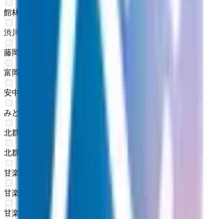
館林市
(
0
)
渋川市
(
0
)
藤岡市
(
0
)
富岡市
(
0
)
安中市
(
0
)
みどり市
(
0
)
北群馬郡榛東村
(
0
)
北群馬郡吉岡町
(
0
)
甘楽郡下仁田町
(
0
)
甘楽郡南牧村
(
0
)
甘楽郡甘楽町
(
0
)