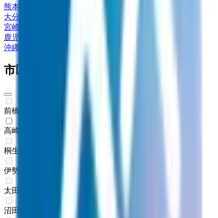
熊本県
(
1
)
大分県
(
1
)
宮崎県
(
1
)
鹿児島県
(
1
)
沖縄県
(
4
)
市区町村からさがす
前橋市
(
0
)
高崎市
(
1
)
桐生市
(
0
)
伊勢崎市
(
0
)
太田市
(
0
)
沼田市
(
0
)