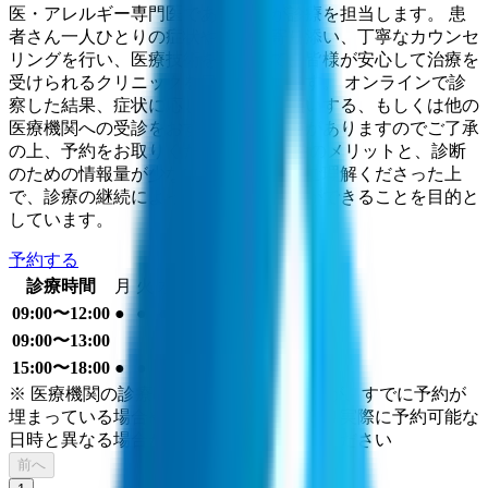
医・アレルギー専門医である院長が診療を担当します。 患
者さん一人ひとりの症状や悩みに寄り添い、丁寧なカウンセ
リングを行い、医療技術を駆使して、皆様が安心して治療を
受けられるクリニックを目指しています。 オンラインで診
察した結果、症状に応じて来院をお願いする、もしくは他の
医療機関への受診をおすすめする場合がありますのでご了承
の上、予約をお取りください。 利便性のメリットと、診断
のための情報量が少ないデメリットもご理解くださった上
で、診療の継続によってより良い治療ができることを目的と
しています。
予約する
診療時間
月
火
水
木
金
土
日
祝
09:00〜12:00
●
●
●
●
●
09:00〜13:00
●
15:00〜18:00
●
●
●
●
※ 医療機関の診療時間は上記の通りですが、すでに予約が
埋まっている場合や病院の都合などにより実際に予約可能な
日時と異なる場合がありますのでご了承ください
前へ