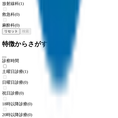
放射線科
(
1
)
救急科
(
0
)
麻酔科
(
0
)
リセット
検索
特徴からさがす
診察時間
土曜日診療
(
1
)
日曜日診療
(
0
)
祝日診療
(
0
)
18時以降診療
(
0
)
20時以降診療
(
0
)