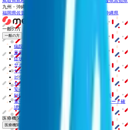
鳥取県
島根県
岡山県
広島県
山口県
徳島県
香川県
愛媛県
高知県
九州・沖縄
福岡県
佐賀県
長崎県
熊本県
大分県
宮崎県
鹿児島県
沖縄県
一般の方
一般の方
病院・診療所をさがす
薬局をさがす
症状からさがす
サポート
サポート環境
ビデオ通話の事前テスト
セキュリティの取り組み
安心安全への取り組み
PHR指針に係るチェックシート確認結果の公表
電子版お薬手帳ガイドラインに係るチェックシート確
認結果の公表
医療機関の方
医療機関の方