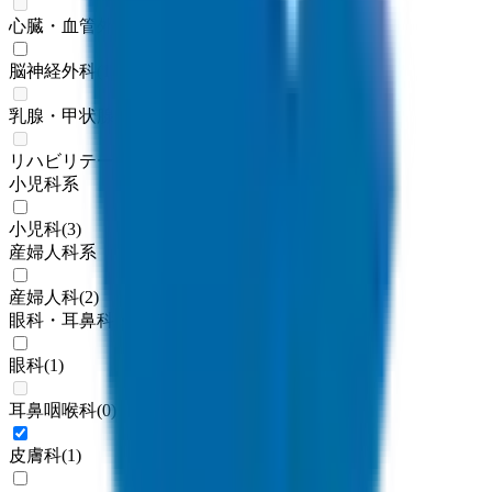
心臓・血管外科
(
0
)
脳神経外科
(
1
)
乳腺・甲状腺外科
(
0
)
リハビリテーション科
(
0
)
小児科系
小児科
(
3
)
産婦人科系
産婦人科
(
2
)
眼科・耳鼻科・皮膚科・アレルギー科系
眼科
(
1
)
耳鼻咽喉科
(
0
)
皮膚科
(
1
)