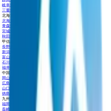
岐阜県
(
1
)
三重県
(
1
)
北海道・東北
北海道
(
3
)
青森県
(
1
)
宮城県
(
3
)
秋田県
(
1
)
甲信越・北陸
長野県
(
1
)
新潟県
(
2
)
富山県
(
1
)
石川県
(
1
)
福井県
(
2
)
中国・四国
岡山県
(
2
)
広島県
(
2
)
山口県
(
2
)
徳島県
(
1
)
九州・沖縄
福岡県
(
2
)
長崎県
(
1
)