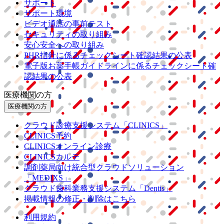
サポート
サポート環境
ビデオ通話の事前テスト
セキュリティの取り組み
安心安全への取り組み
PHR指針に係るチェックシート確認結果の公表
電子版お薬手帳ガイドラインに係るチェックシート確
認結果の公表
医療機関の方
医療機関の方
クラウド診療
支援システム
「CLINICS」
CLINICS予約
CLINICSオンライン診療
CLINICSカルテ
調剤薬局向け統合型クラウドソリューション
「MEDIXS」
クラウド歯科業務
支援システム
「Dentis」
掲載情報の修正・削除はこちら
利用規約