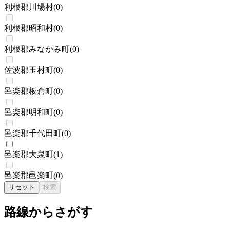
利根郡川場村
(
0
)
利根郡昭和村
(
0
)
利根郡みなかみ町
(
0
)
佐波郡玉村町
(
0
)
邑楽郡板倉町
(
0
)
邑楽郡明和町
(
0
)
邑楽郡千代田町
(
0
)
邑楽郡大泉町
(
1
)
邑楽郡邑楽町
(
0
)
リセット
検索
路線からさがす