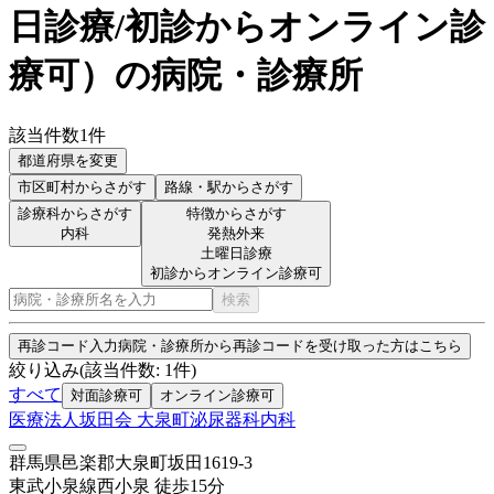
日診療/初診からオンライン診
療可
）
の病院・診療所
該当件数
1
件
都道府県を変更
市区町村
からさがす
路線・駅
からさがす
診療科からさがす
特徴からさがす
内科
発熱外来
土曜日診療
初診からオンライン診療可
検索
再診コード入力
病院・診療所から再診コードを受け取った方はこちら
絞り込み
(該当件数:
1
件)
すべて
対面診療可
オンライン診療可
医療法人坂田会 大泉町泌尿器科内科
群馬県邑楽郡大泉町坂田1619-3
東武小泉線
西小泉
徒歩
15
分