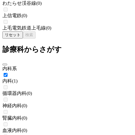
わたらせ渓谷線
(
0
)
上信電鉄
(
0
)
上毛電気鉄道上毛線
(
0
)
リセット
検索
診療科からさがす
内科系
内科
(
1
)
循環器内科
(
0
)
神経内科
(
0
)
腎臓内科
(
0
)
血液内科
(
0
)