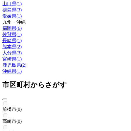
山口県
(
1
)
徳島県
(
3
)
愛媛県
(
1
)
九州・沖縄
福岡県
(
6
)
佐賀県
(
1
)
長崎県
(
1
)
熊本県
(
2
)
大分県
(
3
)
宮崎県
(
1
)
鹿児島県
(
2
)
沖縄県
(
1
)
市区町村からさがす
前橋市
(
0
)
高崎市
(
0
)