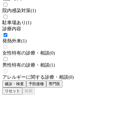
院内感染対策
(
1
)
駐車場あり
(
1
)
診療内容
発熱外来
(
1
)
女性特有の診療・相談
(
0
)
男性特有の診療・相談
(
1
)
アレルギーに関する診療・相談
(
0
)
健診・検査
予防接種
専門医
リセット
検索