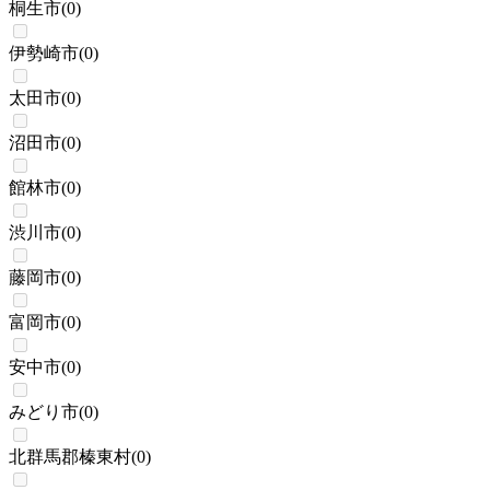
桐生市
(
0
)
伊勢崎市
(
0
)
太田市
(
0
)
沼田市
(
0
)
館林市
(
0
)
渋川市
(
0
)
藤岡市
(
0
)
富岡市
(
0
)
安中市
(
0
)
みどり市
(
0
)
北群馬郡榛東村
(
0
)