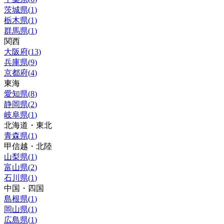
茨城県
(
1
)
栃木県
(
1
)
群馬県
(
1
)
関西
大阪府
(
13
)
兵庫県
(
9
)
京都府
(
4
)
東海
愛知県
(
8
)
静岡県
(
2
)
岐阜県
(
1
)
北海道・東北
青森県
(
1
)
甲信越・北陸
山梨県
(
1
)
富山県
(
2
)
石川県
(
1
)
中国・四国
島根県
(
1
)
岡山県
(
1
)
広島県
(
1
)