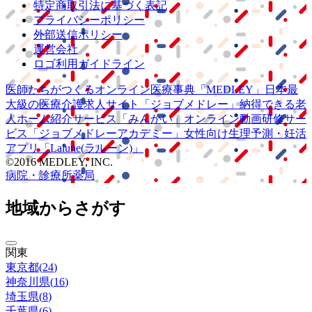
特定商取引法に基づく表記
プライバシーポリシー
外部送信ポリシー
運営会社
ロゴ利用ガイドライン
医師たちがつくる
オンライン医療事典
「MEDLEY」
日本最
大級の
医療介護求人サイト
「ジョブメドレー」
納得できる
老
人ホーム紹介サービス
「みんかい」
オンライン
動画研修サー
ビス
「ジョブメドレー
アカデミー」
女性向け
生理予測・妊活
アプリ
「Lalune(ラルーン)」
©2016 MEDLEY, INC.
病院・診療所
薬局
地域からさがす
関東
東京都
(
24
)
神奈川県
(
16
)
埼玉県
(
8
)
千葉県
(
6
)