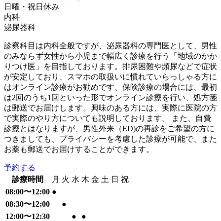
日曜・祝日
休み
内科
泌尿器科
診察科目は内科全般ですが、泌尿器科の専門医として、男性
のみならず女性から小児まで幅広く診療を行う「地域のかか
りつけ医」を目指しております。排尿困難や頻尿などで症状
が安定しており、スマホの取扱いに慣れていらっしゃる方に
はオンライン診療がお勧めです、保険診療の場合には、最初
は2回のうち1回といった形でオンライン診療を行い、処方箋
は郵送でお届けします。興味のある方には、実際に医院の方
で実際のやり方についても説明しております。 また、自費
診療とはなりますが、男性外来（ED)の再診をご希望の方に
つきましても、プライバシーを考慮した診療が可能で、また
お薬も郵送でお届けすることができます。
予約する
診療時間
月
火
水
木
金
土
日
祝
08:00〜12:00
●
08:30〜12:00
●
12:00〜12:30
●
●