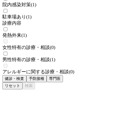
院内感染対策
(
1
)
駐車場あり
(
1
)
診療内容
発熱外来
(
1
)
女性特有の診療・相談
(
0
)
男性特有の診療・相談
(
1
)
アレルギーに関する診療・相談
(
0
)
健診・検査
予防接種
専門医
リセット
検索