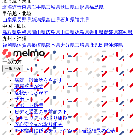
北海道・東北
北海道
青森県
岩手県
宮城県
秋田県
山形県
福島県
甲信越・北陸
山梨県
長野県
新潟県
富山県
石川県
福井県
中国・四国
鳥取県
島根県
岡山県
広島県
山口県
徳島県
香川県
愛媛県
高知県
九州・沖縄
福岡県
佐賀県
長崎県
熊本県
大分県
宮崎県
鹿児島県
沖縄県
一般の方
一般の方
病院・診療所をさがす
薬局をさがす
症状からさがす
サポート
サポート環境
ビデオ通話の事前テスト
セキュリティの取り組み
安心安全への取り組み
PHR指針に係るチェックシート確認結果の公表