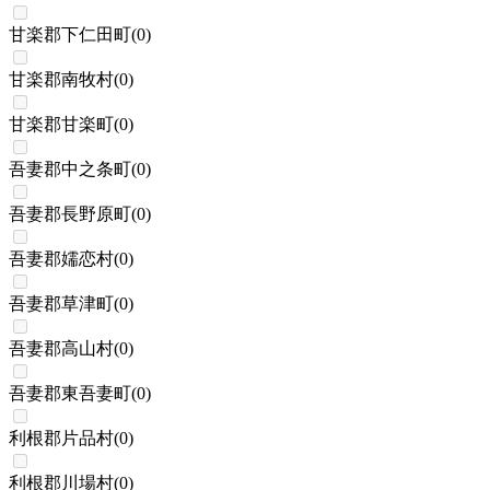
甘楽郡下仁田町
(
0
)
甘楽郡南牧村
(
0
)
甘楽郡甘楽町
(
0
)
吾妻郡中之条町
(
0
)
吾妻郡長野原町
(
0
)
吾妻郡嬬恋村
(
0
)
吾妻郡草津町
(
0
)
吾妻郡高山村
(
0
)
吾妻郡東吾妻町
(
0
)
利根郡片品村
(
0
)
利根郡川場村
(
0
)