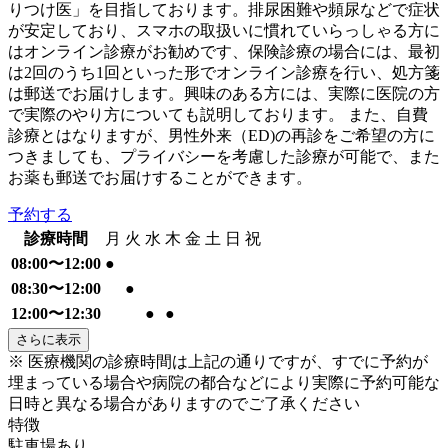
りつけ医」を目指しております。排尿困難や頻尿などで症状
が安定しており、スマホの取扱いに慣れていらっしゃる方に
はオンライン診療がお勧めです、保険診療の場合には、最初
は2回のうち1回といった形でオンライン診療を行い、処方箋
は郵送でお届けします。興味のある方には、実際に医院の方
で実際のやり方についても説明しております。 また、自費
診療とはなりますが、男性外来（ED)の再診をご希望の方に
つきましても、プライバシーを考慮した診療が可能で、また
お薬も郵送でお届けすることができます。
予約する
診療時間
月
火
水
木
金
土
日
祝
08:00〜12:00
●
08:30〜12:00
●
12:00〜12:30
●
●
さらに表示
※ 医療機関の診療時間は上記の通りですが、すでに予約が
埋まっている場合や病院の都合などにより実際に予約可能な
日時と異なる場合がありますのでご了承ください
特徴
駐車場あり