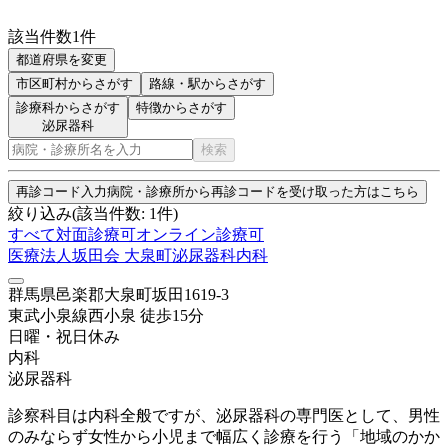
該当件数
1
件
都道府県を変更
市区町村
からさがす
路線・駅
からさがす
診療科からさがす
特徴からさがす
泌尿器科
検索
再診コード入力
病院・診療所から再診コードを受け取った方はこちら
絞り込み
(該当件数:
1
件)
すべて
対面診療可
オンライン診療可
医療法人坂田会 大泉町泌尿器科内科
群馬県邑楽郡大泉町坂田1619-3
東武小泉線
西小泉
徒歩
15
分
日曜・祝日
休み
内科
泌尿器科
診察科目は内科全般ですが、泌尿器科の専門医として、男性
のみならず女性から小児まで幅広く診療を行う「地域のかか