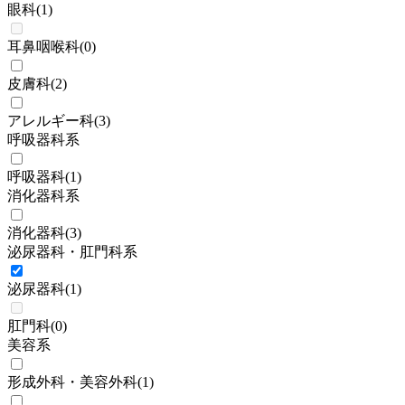
眼科
(
1
)
耳鼻咽喉科
(
0
)
皮膚科
(
2
)
アレルギー科
(
3
)
呼吸器科系
呼吸器科
(
1
)
消化器科系
消化器科
(
3
)
泌尿器科・肛門科系
泌尿器科
(
1
)
肛門科
(
0
)
美容系
形成外科・美容外科
(
1
)