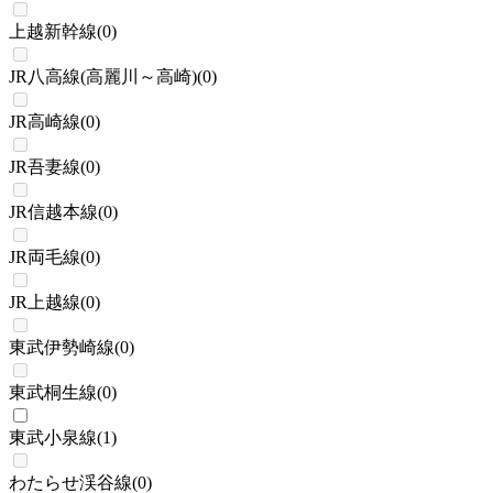
上越新幹線
(
0
)
JR八高線(高麗川～高崎)
(
0
)
JR高崎線
(
0
)
JR吾妻線
(
0
)
JR信越本線
(
0
)
JR両毛線
(
0
)
JR上越線
(
0
)
東武伊勢崎線
(
0
)
東武桐生線
(
0
)
東武小泉線
(
1
)
わたらせ渓谷線
(
0
)