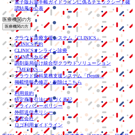
電子版お薬手帳ガイドラインに係るチェックシート確
認結果の公表
医療機関の方
医療機関の方
クラウド診療
支援システム
「CLINICS」
CLINICS予約
CLINICSオンライン診療
CLINICSカルテ
調剤薬局向け統合型クラウドソリューション
「MEDIXS」
クラウド歯科業務
支援システム
「Dentis」
掲載情報の修正・削除はこちら
利用規約
特定商取引法に基づく表記
プライバシーポリシー
外部送信ポリシー
運営会社
ロゴ利用ガイドライン