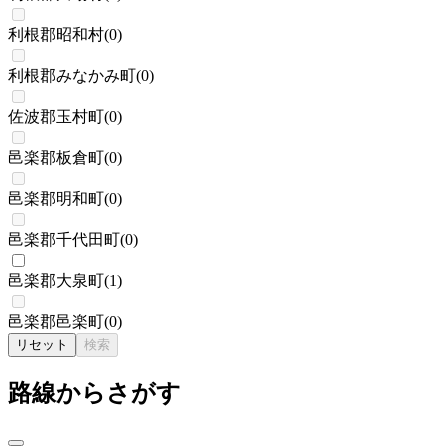
利根郡昭和村
(
0
)
利根郡みなかみ町
(
0
)
佐波郡玉村町
(
0
)
邑楽郡板倉町
(
0
)
邑楽郡明和町
(
0
)
邑楽郡千代田町
(
0
)
邑楽郡大泉町
(
1
)
邑楽郡邑楽町
(
0
)
リセット
検索
路線からさがす