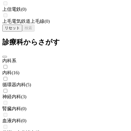
上信電鉄
(
0
)
上毛電気鉄道上毛線
(
0
)
リセット
検索
診療科からさがす
内科系
内科
(
16
)
循環器内科
(
5
)
神経内科
(
3
)
腎臓内科
(
0
)
血液内科
(
0
)