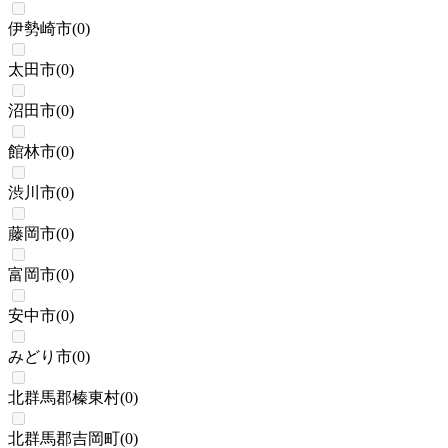
伊勢崎市
(
0
)
太田市
(
0
)
沼田市
(
0
)
館林市
(
0
)
渋川市
(
0
)
藤岡市
(
0
)
富岡市
(
0
)
安中市
(
0
)
みどり市
(
0
)
北群馬郡榛東村
(
0
)
北群馬郡吉岡町
(
0
)