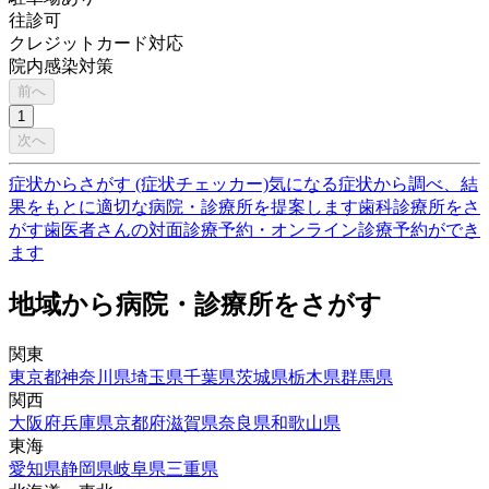
往診可
クレジットカード対応
院内感染対策
前へ
1
次へ
症状からさがす (症状チェッカー)
気になる症状から調べ、結
果をもとに適切な病院・診療所を提案します
歯科診療所をさ
がす
歯医者さんの対面診療予約・オンライン診療予約ができ
ます
地域から病院・診療所をさがす
関東
東京都
神奈川県
埼玉県
千葉県
茨城県
栃木県
群馬県
関西
大阪府
兵庫県
京都府
滋賀県
奈良県
和歌山県
東海
愛知県
静岡県
岐阜県
三重県