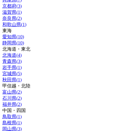
京都府
(
3
)
滋賀県
(
1
)
奈良県
(
2
)
和歌山県
(
1
)
東海
愛知県
(
10
)
静岡県
(
10
)
北海道・東北
北海道
(
4
)
青森県
(
3
)
岩手県
(
1
)
宮城県
(
5
)
秋田県
(
1
)
甲信越・北陸
富山県
(
2
)
石川県
(
2
)
福井県
(
2
)
中国・四国
鳥取県
(
1
)
島根県
(
1
)
岡山県
(
3
)