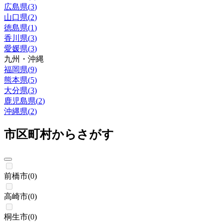
広島県
(
3
)
山口県
(
2
)
徳島県
(
1
)
香川県
(
3
)
愛媛県
(
3
)
九州・沖縄
福岡県
(
9
)
熊本県
(
5
)
大分県
(
3
)
鹿児島県
(
2
)
沖縄県
(
2
)
市区町村からさがす
前橋市
(
0
)
高崎市
(
0
)
桐生市
(
0
)