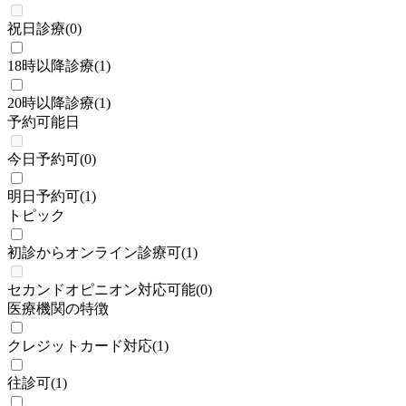
祝日診療
(
0
)
18時以降診療
(
1
)
20時以降診療
(
1
)
予約可能日
今日予約可
(
0
)
明日予約可
(
1
)
トピック
初診からオンライン診療可
(
1
)
セカンドオピニオン対応可能
(
0
)
医療機関の特徴
クレジットカード対応
(
1
)
往診可
(
1
)