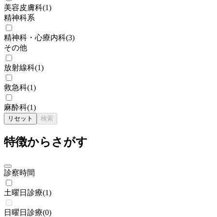
美容皮膚科
(
1
)
精神科系
精神科・心療内科
(
3
)
その他
放射線科
(
1
)
救急科
(
1
)
麻酔科
(
1
)
リセット
検索
特徴からさがす
診察時間
土曜日診療
(
1
)
日曜日診療
(
0
)