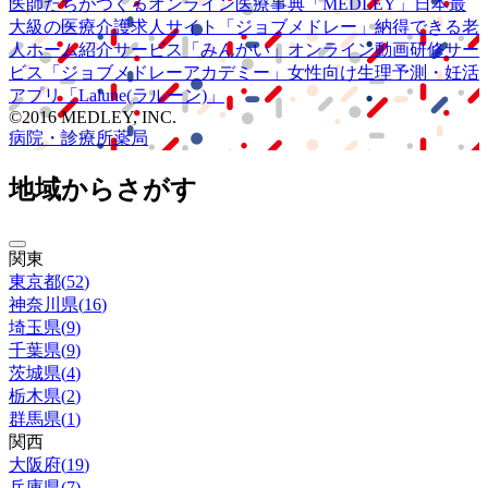
医師たちがつくる
オンライン医療事典
「MEDLEY」
日本最
大級の
医療介護求人サイト
「ジョブメドレー」
納得できる
老
人ホーム紹介サービス
「みんかい」
オンライン
動画研修サー
ビス
「ジョブメドレー
アカデミー」
女性向け
生理予測・妊活
アプリ
「Lalune(ラルーン)」
©2016 MEDLEY, INC.
病院・診療所
薬局
地域からさがす
関東
東京都
(
52
)
神奈川県
(
16
)
埼玉県
(
9
)
千葉県
(
9
)
茨城県
(
4
)
栃木県
(
2
)
群馬県
(
1
)
関西
大阪府
(
19
)
兵庫県
(
7
)