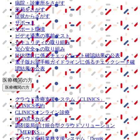
病院・診療所をさがす
薬局をさがす
症状からさがす
サポート
サポート環境
ビデオ通話の事前テスト
セキュリティの取り組み
安心安全への取り組み
PHR指針に係るチェックシート確認結果の公表
電子版お薬手帳ガイドラインに係るチェックシート確
認結果の公表
医療機関の方
医療機関の方
クラウド診療
支援システム
「CLINICS」
CLINICS予約
CLINICSオンライン診療
CLINICSカルテ
調剤薬局向け統合型クラウドソリューション
「MEDIXS」
クラウド歯科業務
支援システム
「Dentis」