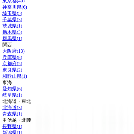
東京都
(
40
)
神奈川県
(
6
)
埼玉県
(
5
)
千葉県
(
3
)
茨城県
(
1
)
栃木県
(
3
)
群馬県
(
1
)
関西
大阪府
(
13
)
兵庫県
(
8
)
京都府
(
5
)
奈良県
(
2
)
和歌山県
(
1
)
東海
愛知県
(
6
)
岐阜県
(
1
)
北海道・東北
北海道
(
3
)
青森県
(
1
)
甲信越・北陸
長野県
(
1
)
新潟県
(
1
)