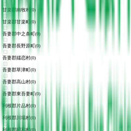
甘楽郡南牧村
(
0
)
甘楽郡甘楽町
(
0
)
吾妻郡中之条町
(
0
)
吾妻郡長野原町
(
0
)
吾妻郡嬬恋村
(
0
)
吾妻郡草津町
(
0
)
吾妻郡高山村
(
0
)
吾妻郡東吾妻町
(
0
)
利根郡片品村
(
0
)
利根郡川場村
(
0
)
利根郡昭和村
(
0
)