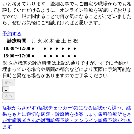
いと考えております。些細な事でもご自宅や職場からでも相
談していただけるように、オンライン診療を実施しておりま
すので、眼に関することで何か気になることがございました
ら、ぜひお気軽にご相談頂ければと思います。
予約する
診療時間
月
火
水
木
金
土
日
祝
10:30〜12:00
●
●
●
●
●
●
●
15:00〜17:00
●
●
●
●
●
●
●
※ 医療機関の診療時間は上記の通りですが、すでに予約が
埋まっている場合や病院の都合などにより実際に予約可能な
日時と異なる場合がありますのでご了承ください
前へ
1
次へ
症状からさがす (症状チェッカー)
気になる症状から調べ、結
果をもとに適切な病院・診療所を提案します
歯科診療所をさ
がす
歯医者さんの対面診療予約・オンライン診療予約ができ
ます