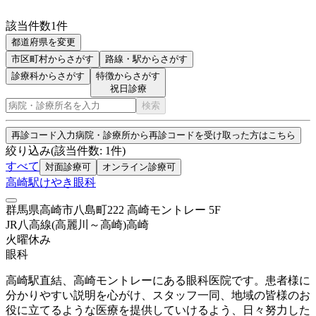
該当件数
1
件
都道府県を変更
市区町村
からさがす
路線・駅
からさがす
診療科からさがす
特徴からさがす
祝日診療
検索
再診コード入力
病院・診療所から再診コードを受け取った方はこちら
絞り込み
(該当件数:
1
件)
すべて
対面診療可
オンライン診療可
高崎駅けやき眼科
群馬県高崎市八島町222 高崎モントレー 5F
JR八高線(高麗川～高崎)
高崎
火曜
休み
眼科
高崎駅直結、高崎モントレーにある眼科医院です。患者様に
分かりやすい説明を心がけ、スタッフ一同、地域の皆様のお
役に立てるような医療を提供していけるよう、日々努力した