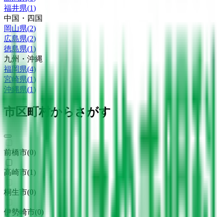
福井県
(
1
)
中国・四国
岡山県
(
2
)
広島県
(
2
)
徳島県
(
1
)
九州・沖縄
福岡県
(
4
)
宮崎県
(
1
)
沖縄県
(
1
)
市区町村からさがす
前橋市
(
0
)
高崎市
(
1
)
桐生市
(
0
)
伊勢崎市
(
0
)