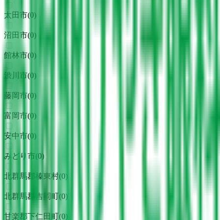
太田市
(
0
)
沼田市
(
0
)
館林市
(
0
)
渋川市
(
0
)
藤岡市
(
0
)
富岡市
(
0
)
安中市
(
0
)
みどり市
(
0
)
北群馬郡榛東村
(
0
)
北群馬郡吉岡町
(
0
)
甘楽郡下仁田町
(
0
)