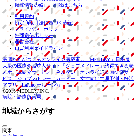
掲載情報の修正・削除はこちら
利用規約
特定商取引法に基づく表記
プライバシーポリシー
外部送信ポリシー
運営会社
ロゴ利用ガイドライン
医師たちがつくる
オンライン医療事典
「MEDLEY」
日本最
大級の
医療介護求人サイト
「ジョブメドレー」
納得できる
老
人ホーム紹介サービス
「みんかい」
オンライン
動画研修サー
ビス
「ジョブメドレー
アカデミー」
女性向け
生理予測・妊活
アプリ
「Lalune(ラルーン)」
©2016 MEDLEY, INC.
病院・診療所
薬局
地域からさがす
関東