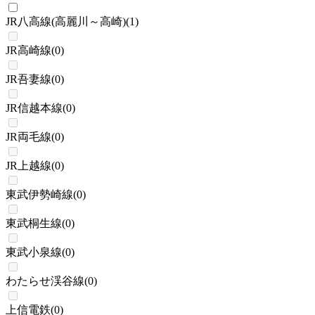
JR八高線(高麗川～高崎)
(
1
)
JR高崎線
(
0
)
JR吾妻線
(
0
)
JR信越本線
(
0
)
JR両毛線
(
0
)
JR上越線
(
0
)
東武伊勢崎線
(
0
)
東武桐生線
(
0
)
東武小泉線
(
0
)
わたらせ渓谷線
(
0
)
上信電鉄
(
0
)