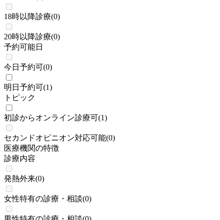
18時以降診療
(
0
)
20時以降診療
(
0
)
予約可能日
今日予約可
(
0
)
明日予約可
(
1
)
トピック
初診からオンライン診療可
(
1
)
セカンドオピニオン対応可能
(
0
)
医療機関の特徴
診療内容
発熱外来
(
0
)
女性特有の診療・相談
(
0
)
男性特有の診療・相談
(
0
)