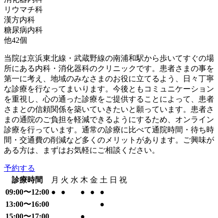
リウマチ科
漢方内科
糖尿病内科
他
42
個
当院は京浜東北線・武蔵野線の南浦和駅から歩いてすぐの場
所にある内科・消化器科のクリニックです。患者さまの事を
第一に考え、地域のみなさまのお役に立てるよう、日々丁寧
な診療を行なってまいります。今後ともコミュニケーション
を重視し、心の通った診療をご提供することによって、患者
さまとの信頼関係を築いていきたいと願っています。患者さ
まの通院のご負担を軽減できるようにするため、オンライン
診療を行っています。通常の診療に比べて通院時間・待ち時
間・交通費の削減など多くのメリットがあります。ご興味が
ある方は、まずはお気軽にご相談ください。
予約する
診療時間
月
火
水
木
金
土
日
祝
09:00〜12:00
●
●
●
●
●
13:00〜16:00
●
15:00〜17:00
●