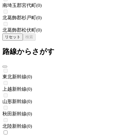
南埼玉郡宮代町
(
0
)
北葛飾郡杉戸町
(
0
)
北葛飾郡松伏町
(
0
)
リセット
検索
路線からさがす
東北新幹線
(
0
)
上越新幹線
(
0
)
山形新幹線
(
0
)
秋田新幹線
(
0
)
北陸新幹線
(
0
)