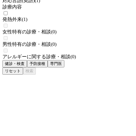
対応言語(英語)
(
1
)
診療内容
発熱外来
(
1
)
女性特有の診療・相談
(
0
)
男性特有の診療・相談
(
0
)
アレルギーに関する診療・相談
(
0
)
健診・検査
予防接種
専門医
リセット
検索