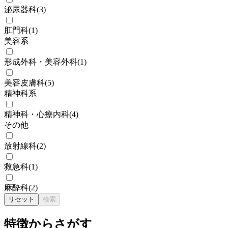
泌尿器科
(
3
)
肛門科
(
1
)
美容系
形成外科・美容外科
(
1
)
美容皮膚科
(
5
)
精神科系
精神科・心療内科
(
4
)
その他
放射線科
(
2
)
救急科
(
1
)
麻酔科
(
2
)
リセット
検索
特徴からさがす