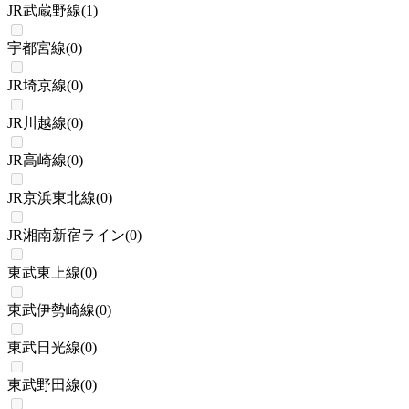
JR武蔵野線
(
1
)
宇都宮線
(
0
)
JR埼京線
(
0
)
JR川越線
(
0
)
JR高崎線
(
0
)
JR京浜東北線
(
0
)
JR湘南新宿ライン
(
0
)
東武東上線
(
0
)
東武伊勢崎線
(
0
)
東武日光線
(
0
)
東武野田線
(
0
)