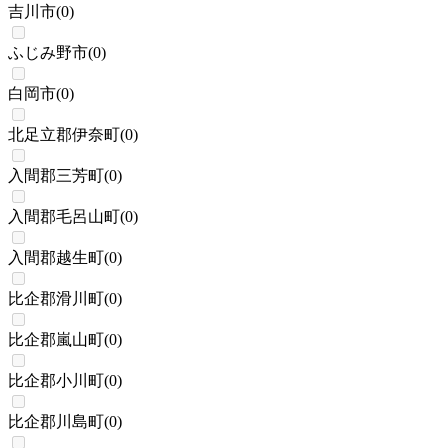
吉川市
(
0
)
ふじみ野市
(
0
)
白岡市
(
0
)
北足立郡伊奈町
(
0
)
入間郡三芳町
(
0
)
入間郡毛呂山町
(
0
)
入間郡越生町
(
0
)
比企郡滑川町
(
0
)
比企郡嵐山町
(
0
)
比企郡小川町
(
0
)
比企郡川島町
(
0
)