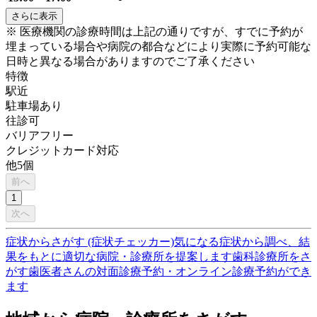
さらに表示
※ 医療機関の診療時間は上記の通りですが、すでに予約が
埋まっている場合や病院の都合などにより実際に予約可能な
日時と異なる場合がありますのでご了承ください
特徴
駅近
駐車場あり
往診可
バリアフリー
クレジットカード対応
他
5
個
前へ
1
次へ
症状からさがす (症状チェッカー)
気になる症状から調べ、結
果をもとに適切な病院・診療所を提案します
歯科診療所をさ
がす
歯医者さんの対面診療予約・オンライン診療予約ができ
ます