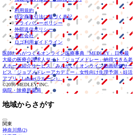
利用規約
特定商取引法に基づく表記
プライバシーポリシー
外部送信ポリシー
運営会社
ロゴ利用ガイドライン
医師たちがつくる
オンライン医療事典
「MEDLEY」
日本最
大級の
医療介護求人サイト
「ジョブメドレー」
納得できる
老
人ホーム紹介サービス
「みんかい」
オンライン
動画研修サー
ビス
「ジョブメドレー
アカデミー」
女性向け
生理予測・妊活
アプリ
「Lalune(ラルーン)」
©2016 MEDLEY, INC.
病院・診療所
薬局
地域からさがす
関東
神奈川県
(
2
)