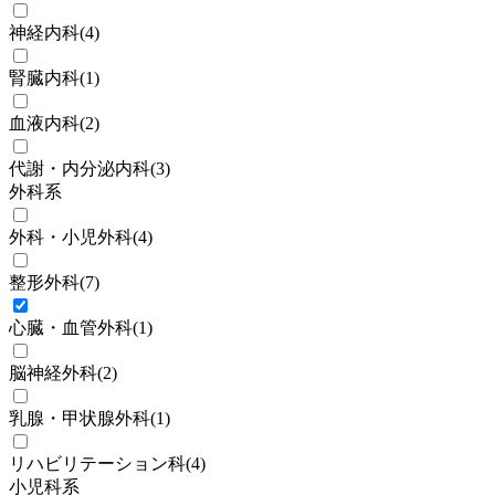
神経内科
(
4
)
腎臓内科
(
1
)
血液内科
(
2
)
代謝・内分泌内科
(
3
)
外科系
外科・小児外科
(
4
)
整形外科
(
7
)
心臓・血管外科
(
1
)
脳神経外科
(
2
)
乳腺・甲状腺外科
(
1
)
リハビリテーション科
(
4
)
小児科系