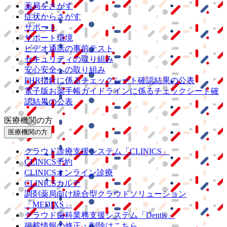
薬局をさがす
症状からさがす
サポート
サポート環境
ビデオ通話の事前テスト
セキュリティの取り組み
安心安全への取り組み
PHR指針に係るチェックシート確認結果の公表
電子版お薬手帳ガイドラインに係るチェックシート確
認結果の公表
医療機関の方
医療機関の方
クラウド診療
支援システム
「CLINICS」
CLINICS予約
CLINICSオンライン診療
CLINICSカルテ
調剤薬局向け統合型クラウドソリューション
「MEDIXS」
クラウド歯科業務
支援システム
「Dentis」
掲載情報の修正・削除はこちら