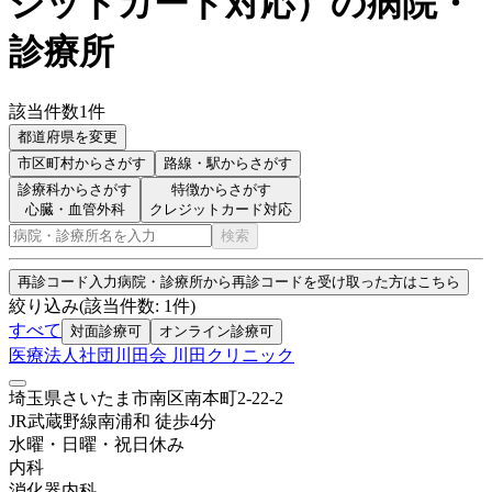
ジットカード対応
）
の病院・
診療所
該当件数
1
件
都道府県を変更
市区町村
からさがす
路線・駅
からさがす
診療科からさがす
特徴からさがす
心臓・血管外科
クレジットカード対応
検索
再診コード入力
病院・診療所から再診コードを受け取った方はこちら
絞り込み
(該当件数:
1
件)
すべて
対面診療可
オンライン診療可
医療法人社団川田会 川田クリニック
埼玉県さいたま市南区南本町2-22-2
JR武蔵野線
南浦和
徒歩
4
分
水曜・日曜・祝日
休み
内科
消化器内科