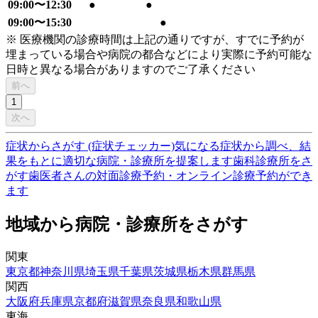
09:00〜12:30
●
●
09:00〜15:30
●
※ 医療機関の診療時間は上記の通りですが、すでに予約が
埋まっている場合や病院の都合などにより実際に予約可能な
日時と異なる場合がありますのでご了承ください
前へ
1
次へ
症状からさがす (症状チェッカー)
気になる症状から調べ、結
果をもとに適切な病院・診療所を提案します
歯科診療所をさ
がす
歯医者さんの対面診療予約・オンライン診療予約ができ
ます
地域から病院・診療所をさがす
関東
東京都
神奈川県
埼玉県
千葉県
茨城県
栃木県
群馬県
関西
大阪府
兵庫県
京都府
滋賀県
奈良県
和歌山県
東海