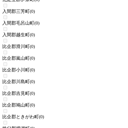
入間郡三芳町
(
0
)
入間郡毛呂山町
(
0
)
入間郡越生町
(
0
)
比企郡滑川町
(
0
)
比企郡嵐山町
(
0
)
比企郡小川町
(
0
)
比企郡川島町
(
0
)
比企郡吉見町
(
0
)
比企郡鳩山町
(
0
)
比企郡ときがわ町
(
0
)