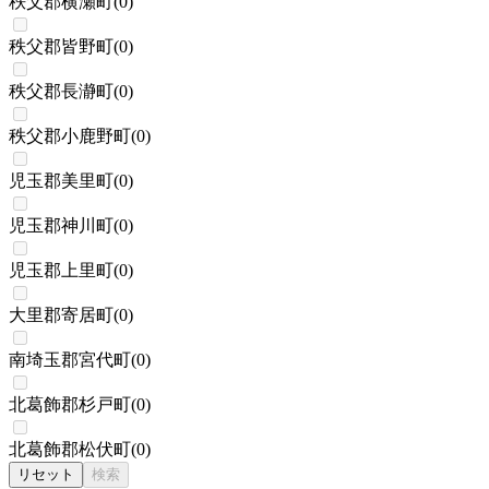
秩父郡横瀬町
(
0
)
秩父郡皆野町
(
0
)
秩父郡長瀞町
(
0
)
秩父郡小鹿野町
(
0
)
児玉郡美里町
(
0
)
児玉郡神川町
(
0
)
児玉郡上里町
(
0
)
大里郡寄居町
(
0
)
南埼玉郡宮代町
(
0
)
北葛飾郡杉戸町
(
0
)
北葛飾郡松伏町
(
0
)
リセット
検索