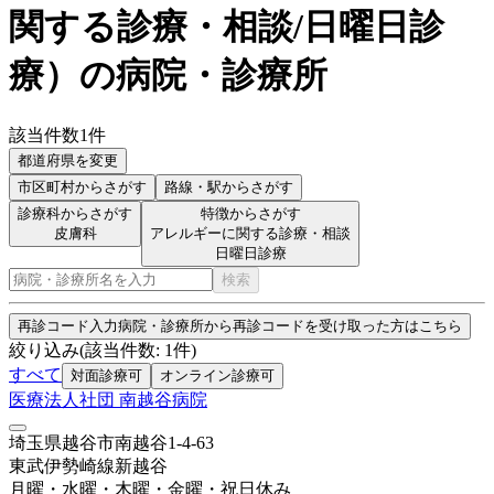
関する診療・相談/日曜日診
療
）
の病院・診療所
該当件数
1
件
都道府県を変更
市区町村
からさがす
路線・駅
からさがす
診療科からさがす
特徴からさがす
皮膚科
アレルギーに関する診療・相談
日曜日診療
検索
再診コード入力
病院・診療所から再診コードを受け取った方はこちら
絞り込み
(該当件数:
1
件)
すべて
対面診療可
オンライン診療可
医療法人社団 南越谷病院
埼玉県越谷市南越谷1-4-63
東武伊勢崎線
新越谷
月曜・水曜・木曜・金曜・祝日
休み