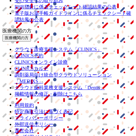
安心安全への取り組み
PHR指針に係るチェックシート確認結果の公表
電子版お薬手帳ガイドラインに係るチェックシート確
認結果の公表
医療機関の方
医療機関の方
クラウド診療
支援システム
「CLINICS」
CLINICS予約
CLINICSオンライン診療
CLINICSカルテ
調剤薬局向け統合型クラウドソリューション
「MEDIXS」
クラウド歯科業務
支援システム
「Dentis」
掲載情報の修正・削除はこちら
利用規約
特定商取引法に基づく表記
プライバシーポリシー
外部送信ポリシー
運営会社