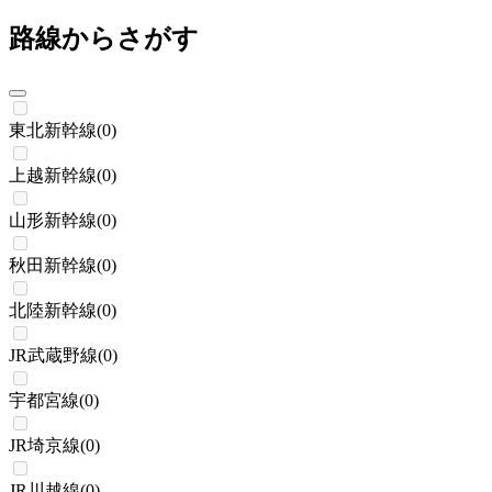
路線からさがす
東北新幹線
(
0
)
上越新幹線
(
0
)
山形新幹線
(
0
)
秋田新幹線
(
0
)
北陸新幹線
(
0
)
JR武蔵野線
(
0
)
宇都宮線
(
0
)
JR埼京線
(
0
)
JR川越線
(
0
)