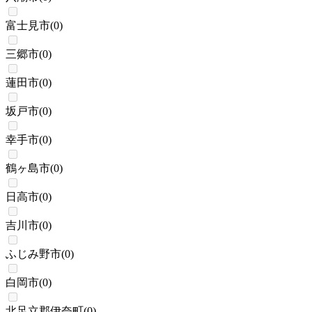
富士見市
(
0
)
三郷市
(
0
)
蓮田市
(
0
)
坂戸市
(
0
)
幸手市
(
0
)
鶴ヶ島市
(
0
)
日高市
(
0
)
吉川市
(
0
)
ふじみ野市
(
0
)
白岡市
(
0
)
北足立郡伊奈町
(
0
)