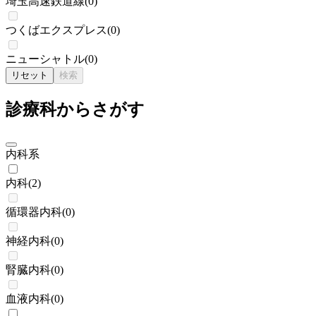
埼玉高速鉄道線
(
0
)
つくばエクスプレス
(
0
)
ニューシャトル
(
0
)
リセット
検索
診療科からさがす
内科系
内科
(
2
)
循環器内科
(
0
)
神経内科
(
0
)
腎臓内科
(
0
)
血液内科
(
0
)