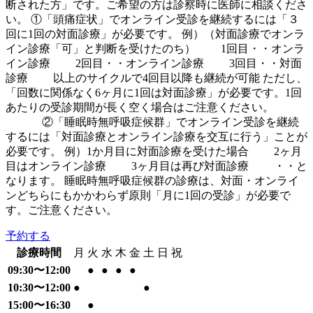
断された方」です。ご希望の方は診察時に医師に相談くださ
い。 ①「頭痛症状」でオンライン受診を継続するには「３
回に1回の対面診療」が必要です。 例）（対面診療でオンラ
イン診療「可」と判断を受けたのち） 1回目・・オンラ
イン診療 2回目・・オンライン診療 3回目・・対面
診療 以上のサイクルで4回目以降も継続が可能 ただし、
「回数に関係なく6ヶ月に1回は対面診療」が必要です。1回
あたりの受診期間が長く空く場合はご注意ください。
②「睡眠時無呼吸症候群」でオンライン受診を継続
するには「対面診療とオンライン診療を交互に行う」ことが
必要です。 例）1か月目に対面診療を受けた場合 2ヶ月
目はオンライン診療 3ヶ月目は再び対面診療 ・・と
なります。 睡眠時無呼吸症候群の診療は、対面・オンライ
ンどちらにもかかわらず原則「月に1回の受診」が必要で
す。ご注意ください。
予約する
診療時間
月
火
水
木
金
土
日
祝
09:30〜12:00
●
●
●
●
10:30〜12:00
●
●
15:00〜16:30
●