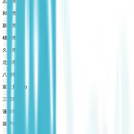
志木市
(
0
)
和光市
(
0
)
新座市
(
0
)
桶川市
(
0
)
久喜市
(
0
)
北本市
(
0
)
八潮市
(
0
)
富士見市
(
0
)
三郷市
(
0
)
蓮田市
(
0
)
坂戸市
(
0
)