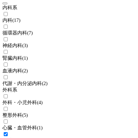
内科系
内科
(
17
)
循環器内科
(
7
)
神経内科
(
3
)
腎臓内科
(
1
)
血液内科
(
2
)
代謝・内分泌内科
(
2
)
外科系
外科・小児外科
(
4
)
整形外科
(
5
)
心臓・血管外科
(
1
)