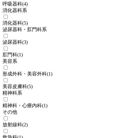
呼吸器科
(
4
)
消化器科系
消化器科
(
5
)
泌尿器科・肛門科系
泌尿器科
(
3
)
肛門科
(
1
)
美容系
形成外科・美容外科
(
1
)
美容皮膚科
(
5
)
精神科系
精神科・心療内科
(
1
)
その他
放射線科
(
2
)
救急科
(
1
)