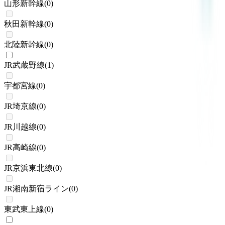
山形新幹線
(
0
)
秋田新幹線
(
0
)
北陸新幹線
(
0
)
JR武蔵野線
(
1
)
宇都宮線
(
0
)
JR埼京線
(
0
)
JR川越線
(
0
)
JR高崎線
(
0
)
JR京浜東北線
(
0
)
JR湘南新宿ライン
(
0
)
東武東上線
(
0
)