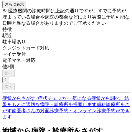
さらに表示
※ 医療機関の診療時間は上記の通りですが、すでに予約が
埋まっている場合や病院の都合などにより実際に予約可能な
日時と異なる場合がありますのでご了承ください
特徴
駅近
駐車場あり
クレジットカード対応
マイナ受付
電子マネー対応
他
2
個
前へ
1
次へ
症状からさがす (症状チェッカー)
気になる症状から調べ、結
果をもとに適切な病院・診療所を提案します
歯科診療所をさ
がす
歯医者さんの対面診療予約・オンライン診療予約ができ
ます
地域から病院・診療所をさがす