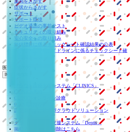
薬局をさがす
症状からさがす
サポート
サポート環境
ビデオ通話の事前テスト
セキュリティの取り組み
安心安全への取り組み
PHR指針に係るチェックシート確認結果の公表
電子版お薬手帳ガイドラインに係るチェックシート確
認結果の公表
医療機関の方
医療機関の方
クラウド診療
支援システム
「CLINICS」
CLINICS予約
CLINICSオンライン診療
CLINICSカルテ
調剤薬局向け統合型クラウドソリューション
「MEDIXS」
クラウド歯科業務
支援システム
「Dentis」
掲載情報の修正・削除はこちら