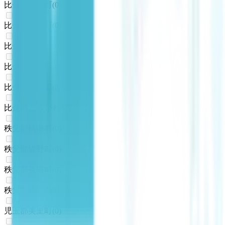
比企郡嵐山町
(
0
)
比企郡小川町
(
0
)
比企郡川島町
(
0
)
比企郡吉見町
(
0
)
比企郡鳩山町
(
0
)
比企郡ときがわ町
(
0
)
秩父郡横瀬町
(
0
)
秩父郡皆野町
(
0
)
秩父郡長瀞町
(
0
)
秩父郡小鹿野町
(
0
)
児玉郡美里町
(
0
)