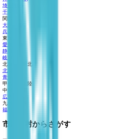
埼玉県
(
2
)
千葉県
(
1
)
関西
大阪府
(
3
)
兵庫県
(
1
)
東海
愛知県
(
3
)
静岡県
(
1
)
岐阜県
(
1
)
北海道・東北
北海道
(
1
)
青森県
(
1
)
甲信越・北陸
中国・四国
広島県
(
1
)
九州・沖縄
福岡県
(
3
)
市区町村からさがす