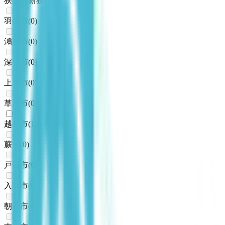
狭山市新狭山
(
0
)
羽生市
(
0
)
鴻巣市
(
0
)
深谷市
(
0
)
上尾市
(
0
)
草加市
(
0
)
越谷市
(
1
)
蕨市
(
0
)
戸田市
(
0
)
入間市
(
0
)
朝霞市
(
0
)