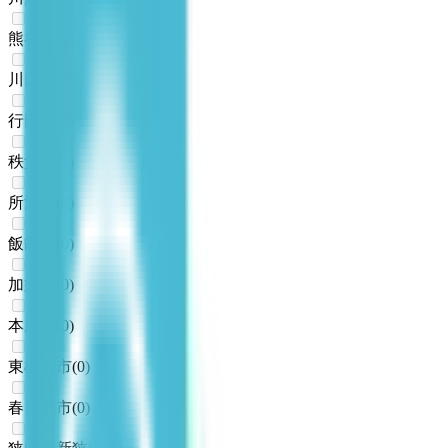
熊谷市
(
0
)
川口市
(
0
)
行田市
(
0
)
秩父市
(
0
)
所沢市
(
0
)
飯能市
(
0
)
加須市
(
0
)
本庄市
(
0
)
東松山市
(
0
)
春日部市
(
0
)