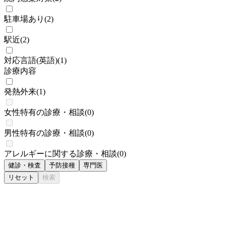
駐車場あり
(
2
)
駅近
(
2
)
対応言語(英語)
(
1
)
診療内容
発熱外来
(
1
)
女性特有の診療・相談
(
0
)
男性特有の診療・相談
(
0
)
アレルギーに関する診療・相談
(
0
)
健診・検査
予防接種
専門医
リセット
検索