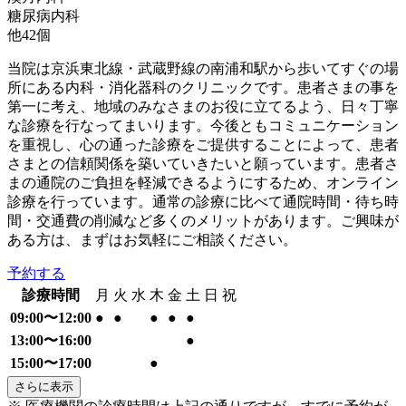
糖尿病内科
他
42
個
当院は京浜東北線・武蔵野線の南浦和駅から歩いてすぐの場
所にある内科・消化器科のクリニックです。患者さまの事を
第一に考え、地域のみなさまのお役に立てるよう、日々丁寧
な診療を行なってまいります。今後ともコミュニケーション
を重視し、心の通った診療をご提供することによって、患者
さまとの信頼関係を築いていきたいと願っています。患者さ
まの通院のご負担を軽減できるようにするため、オンライン
診療を行っています。通常の診療に比べて通院時間・待ち時
間・交通費の削減など多くのメリットがあります。ご興味が
ある方は、まずはお気軽にご相談ください。
予約する
診療時間
月
火
水
木
金
土
日
祝
09:00〜12:00
●
●
●
●
●
13:00〜16:00
●
15:00〜17:00
●
さらに表示