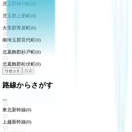
児玉郡神川町
(
0
)
児玉郡上里町
(
0
)
大里郡寄居町
(
0
)
南埼玉郡宮代町
(
0
)
北葛飾郡杉戸町
(
0
)
北葛飾郡松伏町
(
0
)
リセット
検索
路線からさがす
東北新幹線
(
0
)
上越新幹線
(
0
)