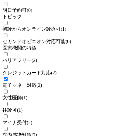
明日予約可
(
0
)
トピック
初診からオンライン診療可
(
1
)
セカンドオピニオン対応可能
(
0
)
医療機関の特徴
バリアフリー
(
2
)
クレジットカード対応
(
2
)
電子マネー対応
(
2
)
女性医師
(
1
)
往診可
(
1
)
マイナ受付
(
2
)
院内感染対策
(
2
)