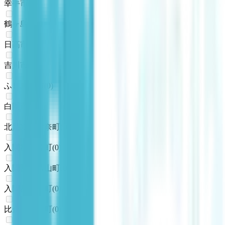
幸手市
(
0
)
鶴ヶ島市
(
0
)
日高市
(
0
)
吉川市
(
0
)
ふじみ野市
(
0
)
白岡市
(
0
)
北足立郡伊奈町
(
0
)
入間郡三芳町
(
0
)
入間郡毛呂山町
(
0
)
入間郡越生町
(
0
)
比企郡滑川町
(
0
)