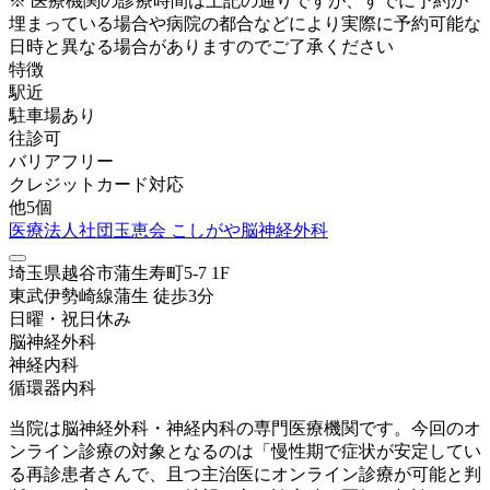
※ 医療機関の診療時間は上記の通りですが、すでに予約が
埋まっている場合や病院の都合などにより実際に予約可能な
日時と異なる場合がありますのでご了承ください
特徴
駅近
駐車場あり
往診可
バリアフリー
クレジットカード対応
他
5
個
医療法人社団玉恵会 こしがや脳神経外科
埼玉県越谷市蒲生寿町5-7 1F
東武伊勢崎線
蒲生
徒歩
3
分
日曜・祝日
休み
脳神経外科
神経内科
循環器内科
当院は脳神経外科・神経内科の専門医療機関です。今回のオ
ンライン診療の対象となるのは「慢性期で症状が安定してい
る再診患者さんで、且つ主治医にオンライン診療が可能と判