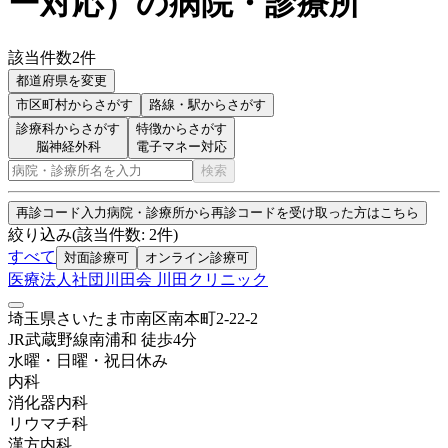
ー対応
）
の病院・診療所
該当件数
2
件
都道府県を変更
市区町村
からさがす
路線・駅
からさがす
診療科からさがす
特徴からさがす
脳神経外科
電子マネー対応
検索
再診コード入力
病院・診療所から再診コードを受け取った方はこちら
絞り込み
(該当件数:
2
件)
すべて
対面診療可
オンライン診療可
医療法人社団川田会 川田クリニック
埼玉県さいたま市南区南本町2-22-2
JR武蔵野線
南浦和
徒歩
4
分
水曜・日曜・祝日
休み
内科
消化器内科
リウマチ科
漢方内科