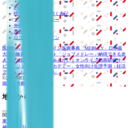
利用規約
特定商取引法に基づく表記
プライバシーポリシー
外部送信ポリシー
運営会社
ロゴ利用ガイドライン
医師たちがつくる
オンライン医療事典
「MEDLEY」
日本最
大級の
医療介護求人サイト
「ジョブメドレー」
納得できる
老
人ホーム紹介サービス
「みんかい」
オンライン
動画研修サー
ビス
「ジョブメドレー
アカデミー」
女性向け
生理予測・妊活
アプリ
「Lalune(ラルーン)」
©2016 MEDLEY, INC.
病院・診療所
薬局
地域からさがす
関東
東京都
(
4
)
神奈川県
(
3
)