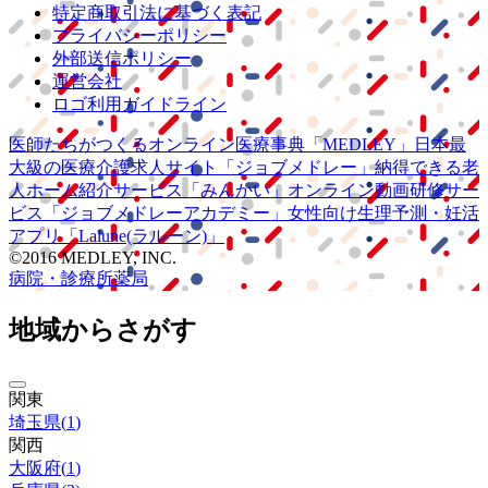
特定商取引法に基づく表記
プライバシーポリシー
外部送信ポリシー
運営会社
ロゴ利用ガイドライン
医師たちがつくる
オンライン医療事典
「MEDLEY」
日本最
大級の
医療介護求人サイト
「ジョブメドレー」
納得できる
老
人ホーム紹介サービス
「みんかい」
オンライン
動画研修サー
ビス
「ジョブメドレー
アカデミー」
女性向け
生理予測・妊活
アプリ
「Lalune(ラルーン)」
©2016 MEDLEY, INC.
病院・診療所
薬局
地域からさがす
関東
埼玉県
(
1
)
関西
大阪府
(
1
)