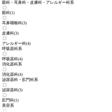
眼科・耳鼻科・皮膚科・アレルギー科系
眼科
(
1
)
耳鼻咽喉科
(
3
)
皮膚科
(
3
)
アレルギー科
(
4
)
呼吸器科系
呼吸器科
(
4
)
消化器科系
消化器科
(
4
)
泌尿器科・肛門科系
泌尿器科
(
3
)
肛門科
(
1
)
美容系