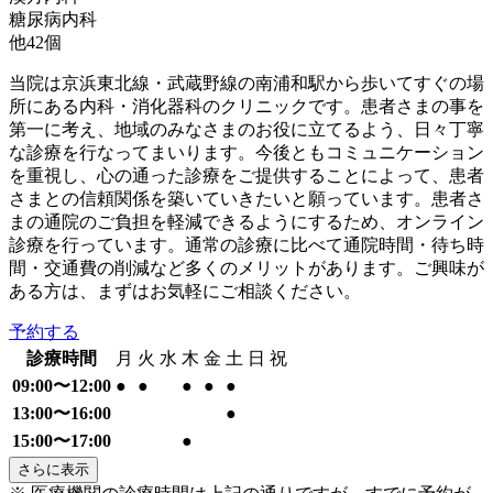
糖尿病内科
他
42
個
当院は京浜東北線・武蔵野線の南浦和駅から歩いてすぐの場
所にある内科・消化器科のクリニックです。患者さまの事を
第一に考え、地域のみなさまのお役に立てるよう、日々丁寧
な診療を行なってまいります。今後ともコミュニケーション
を重視し、心の通った診療をご提供することによって、患者
さまとの信頼関係を築いていきたいと願っています。患者さ
まの通院のご負担を軽減できるようにするため、オンライン
診療を行っています。通常の診療に比べて通院時間・待ち時
間・交通費の削減など多くのメリットがあります。ご興味が
ある方は、まずはお気軽にご相談ください。
予約する
診療時間
月
火
水
木
金
土
日
祝
09:00〜12:00
●
●
●
●
●
13:00〜16:00
●
15:00〜17:00
●
さらに表示