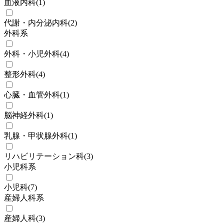
血液内科
(
1
)
代謝・内分泌内科
(
2
)
外科系
外科・小児外科
(
4
)
整形外科
(
4
)
心臓・血管外科
(
1
)
脳神経外科
(
1
)
乳腺・甲状腺外科
(
1
)
リハビリテーション科
(
3
)
小児科系
小児科
(
7
)
産婦人科系
産婦人科
(
3
)