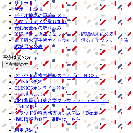
サポート
サポート環境
ビデオ通話の事前テスト
セキュリティの取り組み
安心安全への取り組み
PHR指針に係るチェックシート確認結果の公表
電子版お薬手帳ガイドラインに係るチェックシート確
認結果の公表
医療機関の方
医療機関の方
クラウド診療
支援システム
「CLINICS」
CLINICS予約
CLINICSオンライン診療
CLINICSカルテ
調剤薬局向け統合型クラウドソリューション
「MEDIXS」
クラウド歯科業務
支援システム
「Dentis」
掲載情報の修正・削除はこちら
利用規約