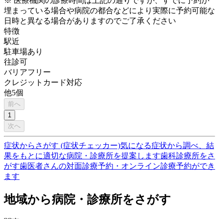
※ 医療機関の診療時間は上記の通りですが、すでに予約が
埋まっている場合や病院の都合などにより実際に予約可能な
日時と異なる場合がありますのでご了承ください
特徴
駅近
駐車場あり
往診可
バリアフリー
クレジットカード対応
他
5
個
前へ
1
次へ
症状からさがす (症状チェッカー)
気になる症状から調べ、結
果をもとに適切な病院・診療所を提案します
歯科診療所をさ
がす
歯医者さんの対面診療予約・オンライン診療予約ができ
ます
地域から病院・診療所をさがす