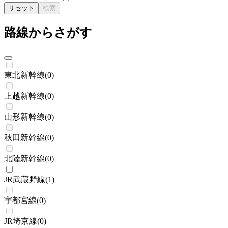
リセット
検索
路線からさがす
東北新幹線
(
0
)
上越新幹線
(
0
)
山形新幹線
(
0
)
秋田新幹線
(
0
)
北陸新幹線
(
0
)
JR武蔵野線
(
1
)
宇都宮線
(
0
)
JR埼京線
(
0
)