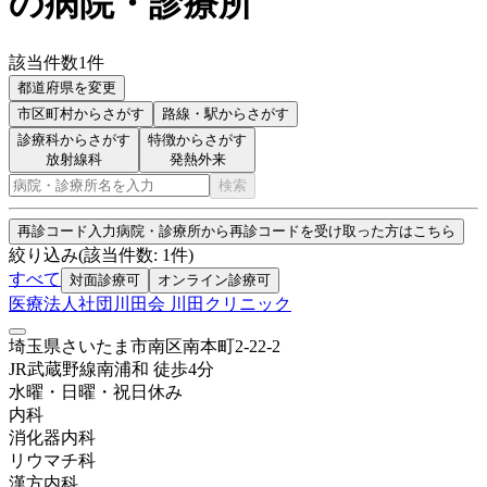
の病院・診療所
該当件数
1
件
都道府県を変更
市区町村
からさがす
路線・駅
からさがす
診療科からさがす
特徴からさがす
放射線科
発熱外来
検索
再診コード入力
病院・診療所から再診コードを受け取った方はこちら
絞り込み
(該当件数:
1
件)
すべて
対面診療可
オンライン診療可
医療法人社団川田会 川田クリニック
埼玉県さいたま市南区南本町2-22-2
JR武蔵野線
南浦和
徒歩
4
分
水曜・日曜・祝日
休み
内科
消化器内科
リウマチ科
漢方内科