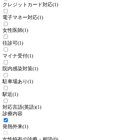
クレジットカード対応
(
1
)
電子マネー対応
(
1
)
女性医師
(
1
)
往診可
(
1
)
マイナ受付
(
1
)
院内感染対策
(
1
)
駐車場あり
(
1
)
駅近
(
1
)
対応言語(英語)
(
1
)
診療内容
発熱外来
(
1
)
女性特有の診療・相談
(
0
)