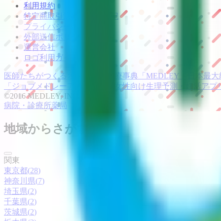
利用規約
特定商取引法に基づく表記
プライバシーポリシー
外部送信ポリシー
運営会社
ロゴ利用ガイドライン
医師たちがつくる
オンライン医療事典
「MEDLEY」
日本最大
「ジョブメドレー
アカデミー」
女性向け
生理予測・妊活アプ
©2016 MEDLEY, INC.
病院・診療所
薬局
地域からさがす
関東
東京都
(
28
)
神奈川県
(
7
)
埼玉県
(
2
)
千葉県
(
2
)
茨城県
(
2
)