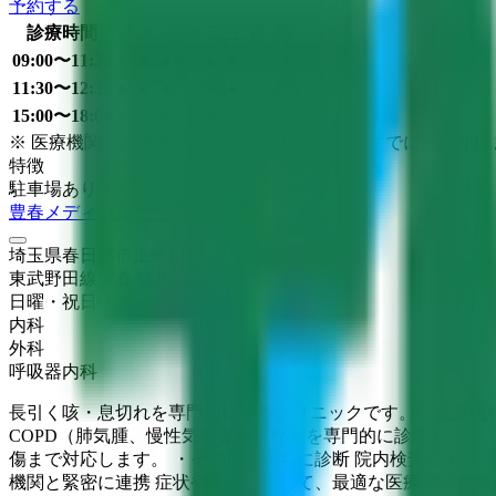
予約する
診療時間
月
火
水
木
金
土
日
祝
09:00〜11:30
●
●
●
●
●
11:30〜12:30
●
●
●
●
●
15:00〜18:00
●
●
●
●
※ 医療機関の診療時間は上記の通りですが、すでに予約が
特徴
駐車場あり
豊春メディカルクリニック
埼玉県春日部市上蛭田649
東武野田線
豊春
徒歩
8
分
日曜・祝日
休み
内科
外科
呼吸器内科
長引く咳・息切れを専門的に診るクリニックです。呼吸器内科
COPD（肺気腫、慢性気管支炎）などを専門的に診療します
傷まで対応します。 ・その日のうちに診断 院内検査により
機関と緊密に連携 症状や疾患に応じて、最適な医療機関を