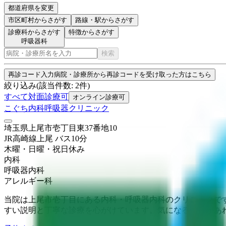
都道府県を変更
市区町村
からさがす
路線・駅
からさがす
診療科からさがす
特徴からさがす
呼吸器科
検索
再診コード入力
病院・診療所から再診コードを受け取った方はこちら
絞り込み
(該当件数:
2
件)
すべて
対面診療可
オンライン診療可
こぐち内科呼吸器クリニック
埼玉県上尾市壱丁目東37番地10
JR高崎線
上尾
バス
10
分
木曜・日曜・祝日
休み
内科
呼吸器内科
アレルギー科
当院は上尾市壱丁目にある内科・呼吸器内科のクリニックで
すい説明と丁寧な診療を心がけています。気になることがあ