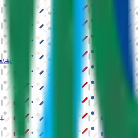
結果の公表
S」