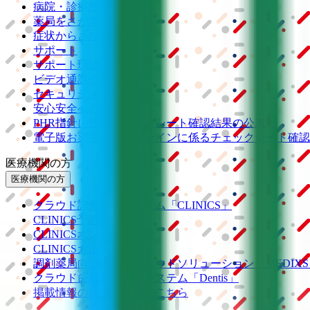
病院・診療所をさがす
薬局をさがす
症状からさがす
サポート
サポート環境
ビデオ通話の事前テスト
セキュリティの取り組み
安心安全への取り組み
PHR指針に係るチェックシート確認結果の公表
電子版お薬手帳ガイドラインに係るチェックシート確認
医療機関の方
医療機関の方
クラウド診療
支援システム
「CLINICS」
CLINICS予約
CLINICSオンライン診療
CLINICSカルテ
調剤薬局向け統合型クラウドソリューション
「MEDIX
クラウド歯科業務
支援システム
「Dentis」
掲載情報の修正・削除はこちら