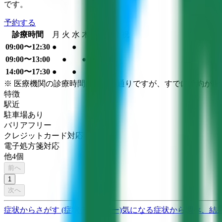
です。
予約する
診療時間
月
火
水
木
金
土
日
祝
09:00〜12:30
●
●
●
09:00〜13:00
●
●
●
14:00〜17:30
●
●
●
※ 医療機関の診療時間は上記の通りですが、すでに予約が
特徴
駅近
駐車場あり
バリアフリー
クレジットカード対応
電子処方箋対応
他
4
個
前へ
1
次へ
症状からさがす (症状チェッカー)
気になる症状から調べ、結