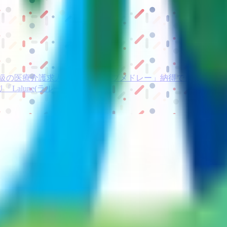
級の
医療介護求人サイト
「ジョブメドレー」
納得できる
老人ホ
リ
「Lalune(ラルーン)」