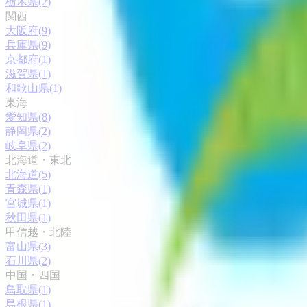
栃木県
(
2
)
関西
大阪府
(
9
)
兵庫県
(
9
)
京都府
(
1
)
滋賀県
(
1
)
和歌山県
(
1
)
東海
愛知県
(
8
)
静岡県
(
2
)
岐阜県
(
2
)
北海道・東北
北海道
(
5
)
青森県
(
1
)
宮城県
(
1
)
秋田県
(
1
)
甲信越・北陸
富山県
(
3
)
石川県
(
2
)
中国・四国
鳥取県
(
1
)
島根県
(
1
)