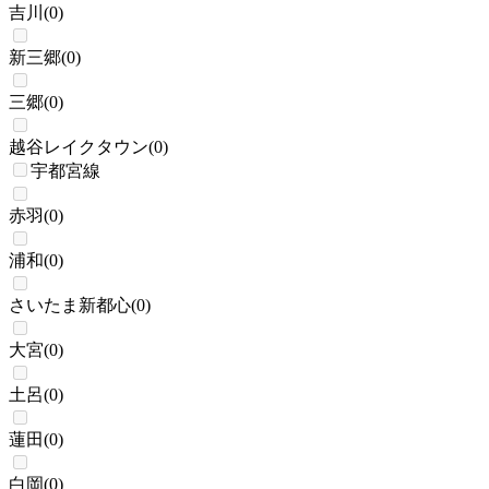
吉川
(
0
)
新三郷
(
0
)
三郷
(
0
)
越谷レイクタウン
(
0
)
宇都宮線
赤羽
(
0
)
浦和
(
0
)
さいたま新都心
(
0
)
大宮
(
0
)
土呂
(
0
)
蓮田
(
0
)
白岡
(
0
)