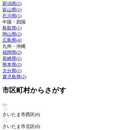
新潟県
(
2
)
富山県
(
1
)
石川県
(
1
)
中国・四国
鳥取県
(
1
)
岡山県
(
2
)
広島県
(
4
)
九州・沖縄
福岡県
(
2
)
長崎県
(
1
)
熊本県
(
2
)
大分県
(
1
)
鹿児島県
(
2
)
市区町村からさがす
さいたま市西区
(
0
)
さいたま市北区
(
0
)