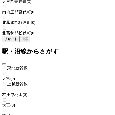
大里郡寄居町
(
0
)
南埼玉郡宮代町
(
0
)
北葛飾郡杉戸町
(
0
)
北葛飾郡松伏町
(
0
)
リセット
検索
駅・沿線からさがす
東北新幹線
大宮
(
0
)
上越新幹線
本庄早稲田
(
0
)
大宮
(
0
)