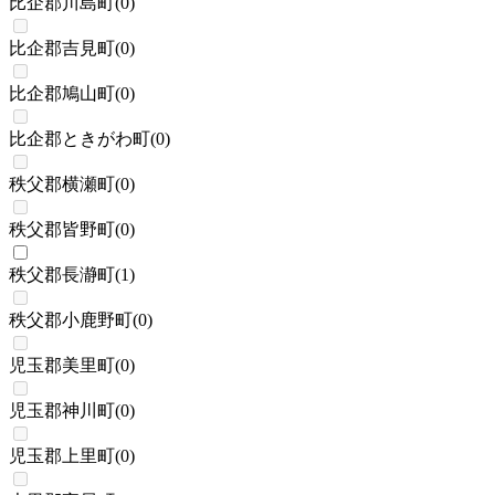
比企郡川島町
(
0
)
比企郡吉見町
(
0
)
比企郡鳩山町
(
0
)
比企郡ときがわ町
(
0
)
秩父郡横瀬町
(
0
)
秩父郡皆野町
(
0
)
秩父郡長瀞町
(
1
)
秩父郡小鹿野町
(
0
)
児玉郡美里町
(
0
)
児玉郡神川町
(
0
)
児玉郡上里町
(
0
)