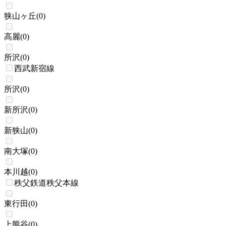
狭山ヶ丘
(
0
)
高麗
(
0
)
所沢
(
0
)
西武新宿線
所沢
(
0
)
新所沢
(
0
)
新狭山
(
0
)
南大塚
(
0
)
本川越
(
0
)
秩父鉄道秩父本線
東行田
(
0
)
上熊谷
(
0
)