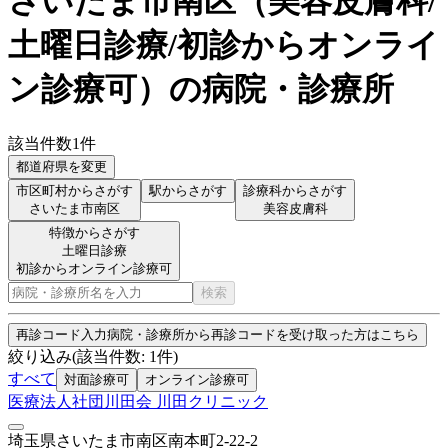
さいたま市南区
（
美容皮膚科/
土曜日診療/初診からオンライ
ン診療可
）
の病院・診療所
該当件数
1
件
都道府県を変更
市区町村からさがす
駅からさがす
診療科からさがす
さいたま市南区
美容皮膚科
特徴からさがす
土曜日診療
初診からオンライン診療可
検索
再診コード入力
病院・診療所から再診コードを受け取った方はこちら
絞り込み
(該当件数:
1
件)
すべて
対面診療可
オンライン診療可
医療法人社団川田会 川田クリニック
埼玉県さいたま市南区南本町2-22-2