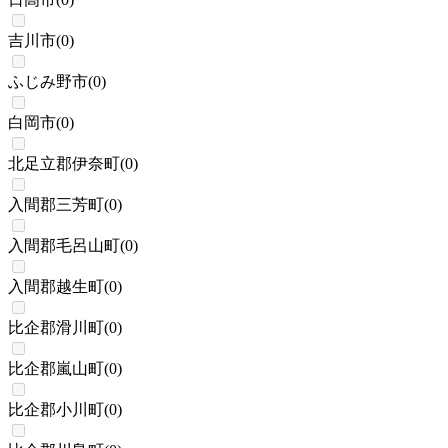
吉川市
(
0
)
ふじみ野市
(
0
)
白岡市
(
0
)
北足立郡伊奈町
(
0
)
入間郡三芳町
(
0
)
入間郡毛呂山町
(
0
)
入間郡越生町
(
0
)
比企郡滑川町
(
0
)
比企郡嵐山町
(
0
)
比企郡小川町
(
0
)