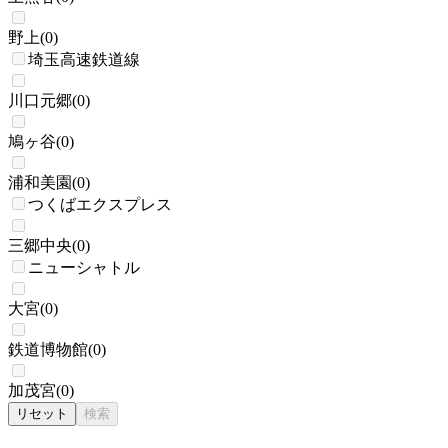
野上
(
0
)
埼玉高速鉄道線
川口元郷
(
0
)
鳩ヶ谷
(
0
)
浦和美園
(
0
)
つくばエクスプレス
三郷中央
(
0
)
ニューシャトル
大宮
(
0
)
鉄道博物館
(
0
)
加茂宮
(
0
)
リセット
検索