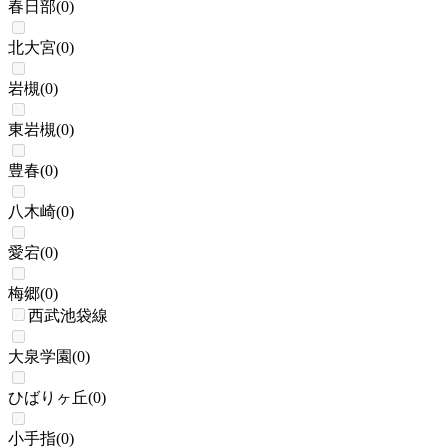
春日部
(
0
)
北大宮
(
0
)
岩槻
(
0
)
東岩槻
(
0
)
豊春
(
0
)
八木崎
(
0
)
愛宕
(
0
)
梅郷
(
0
)
西武池袋線
大泉学園
(
0
)
ひばりヶ丘
(
0
)
小手指
(
0
)