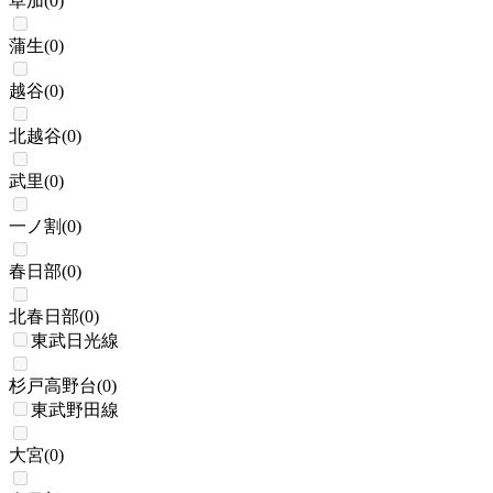
草加
(
0
)
蒲生
(
0
)
越谷
(
0
)
北越谷
(
0
)
武里
(
0
)
一ノ割
(
0
)
春日部
(
0
)
北春日部
(
0
)
東武日光線
杉戸高野台
(
0
)
東武野田線
大宮
(
0
)