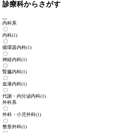
診療科からさがす
内科系
内科
(
1
)
循環器内科
(
1
)
神経内科
(
1
)
腎臓内科
(
1
)
血液内科
(
1
)
代謝・内分泌内科
(
1
)
外科系
外科・小児外科
(
1
)
整形外科
(
1
)