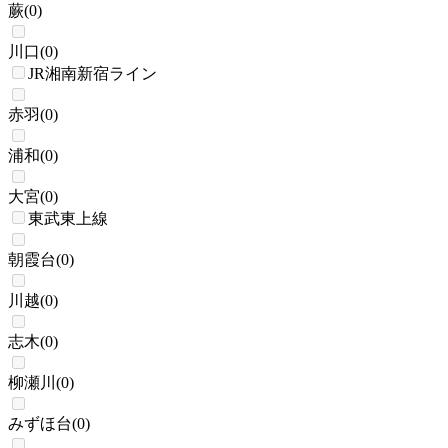
蕨
(
0
)
川口
(
0
)
JR湘南新宿ライン
赤羽
(
0
)
浦和
(
0
)
大宮
(
0
)
東武東上線
朝霞台
(
0
)
川越
(
0
)
志木
(
0
)
柳瀬川
(
0
)
みずほ台
(
0
)