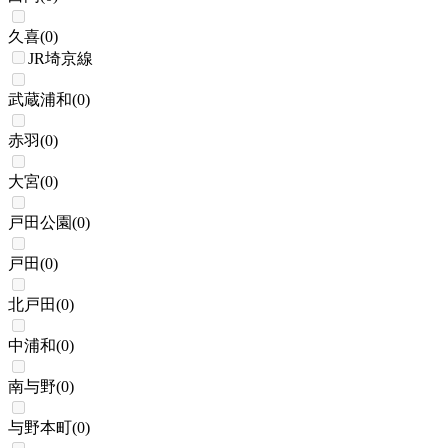
久喜
(
0
)
JR埼京線
武蔵浦和
(
0
)
赤羽
(
0
)
大宮
(
0
)
戸田公園
(
0
)
戸田
(
0
)
北戸田
(
0
)
中浦和
(
0
)
南与野
(
0
)
与野本町
(
0
)