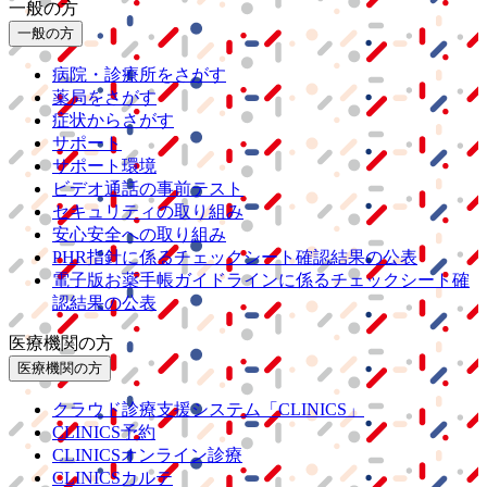
一般の方
一般の方
病院・診療所をさがす
薬局をさがす
症状からさがす
サポート
サポート環境
ビデオ通話の事前テスト
セキュリティの取り組み
安心安全への取り組み
PHR指針に係るチェックシート確認結果の公表
電子版お薬手帳ガイドラインに係るチェックシート確
認結果の公表
医療機関の方
医療機関の方
クラウド診療
支援システム
「CLINICS」
CLINICS予約
CLINICSオンライン診療
CLINICSカルテ