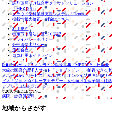
調剤薬局向け統合型クラウドソリューション
「MEDIXS」
クラウド歯科業務
支援システム
「Dentis」
掲載情報の修正・削除はこちら
利用規約
特定商取引法に基づく表記
プライバシーポリシー
外部送信ポリシー
運営会社
ロゴ利用ガイドライン
医師たちがつくる
オンライン医療事典
「MEDLEY」
日本最
大級の
医療介護求人サイト
「ジョブメドレー」
納得できる
老
人ホーム紹介サービス
「みんかい」
オンライン
動画研修サー
ビス
「ジョブメドレー
アカデミー」
女性向け
生理予測・妊活
アプリ
「Lalune(ラルーン)」
©2016 MEDLEY, INC.
病院・診療所
薬局
地域からさがす