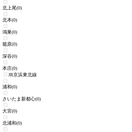
北上尾
(
0
)
北本
(
0
)
鴻巣
(
0
)
籠原
(
0
)
深谷
(
0
)
本庄
(
0
)
JR京浜東北線
浦和
(
0
)
さいたま新都心
(
0
)
大宮
(
0
)
北浦和
(
0
)