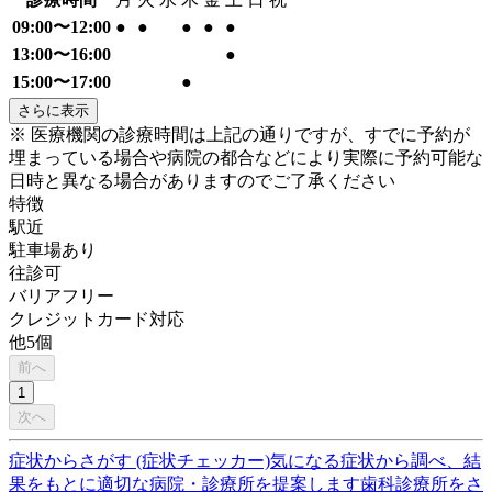
09:00〜12:00
●
●
●
●
●
13:00〜16:00
●
15:00〜17:00
●
さらに表示
※ 医療機関の診療時間は上記の通りですが、すでに予約が
埋まっている場合や病院の都合などにより実際に予約可能な
日時と異なる場合がありますのでご了承ください
特徴
駅近
駐車場あり
往診可
バリアフリー
クレジットカード対応
他
5
個
前へ
1
次へ
症状からさがす (症状チェッカー)
気になる症状から調べ、結
果をもとに適切な病院・診療所を提案します
歯科診療所をさ