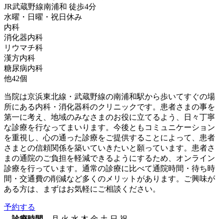
JR武蔵野線
南浦和
徒歩
4
分
水曜・日曜・祝日
休み
内科
消化器内科
リウマチ科
漢方内科
糖尿病内科
他
42
個
当院は京浜東北線・武蔵野線の南浦和駅から歩いてすぐの場
所にある内科・消化器科のクリニックです。患者さまの事を
第一に考え、地域のみなさまのお役に立てるよう、日々丁寧
な診療を行なってまいります。今後ともコミュニケーション
を重視し、心の通った診療をご提供することによって、患者
さまとの信頼関係を築いていきたいと願っています。患者さ
まの通院のご負担を軽減できるようにするため、オンライン
診療を行っています。通常の診療に比べて通院時間・待ち時
間・交通費の削減など多くのメリットがあります。ご興味が
ある方は、まずはお気軽にご相談ください。
予約する
診療時間
月
火
水
木
金
土
日
祝