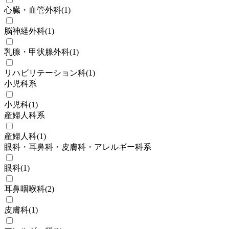
心臓・血管外科
(
1
)
脳神経外科
(
1
)
乳腺・甲状腺外科
(
1
)
リハビリテーション科
(
1
)
小児科系
小児科
(
1
)
産婦人科系
産婦人科
(
1
)
眼科・耳鼻科・皮膚科・アレルギー科系
眼科
(
1
)
耳鼻咽喉科
(
2
)
皮膚科
(
1
)