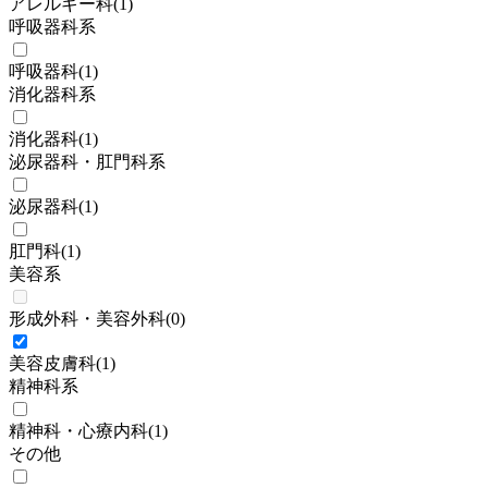
アレルギー科
(
1
)
呼吸器科系
呼吸器科
(
1
)
消化器科系
消化器科
(
1
)
泌尿器科・肛門科系
泌尿器科
(
1
)
肛門科
(
1
)
美容系
形成外科・美容外科
(
0
)
美容皮膚科
(
1
)
精神科系
精神科・心療内科
(
1
)
その他