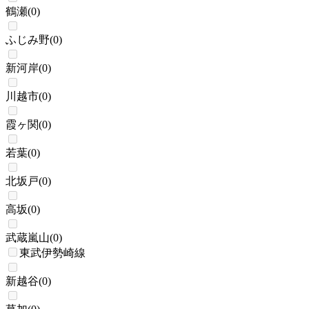
鶴瀬
(
0
)
ふじみ野
(
0
)
新河岸
(
0
)
川越市
(
0
)
霞ヶ関
(
0
)
若葉
(
0
)
北坂戸
(
0
)
高坂
(
0
)
武蔵嵐山
(
0
)
東武伊勢崎線
新越谷
(
0
)