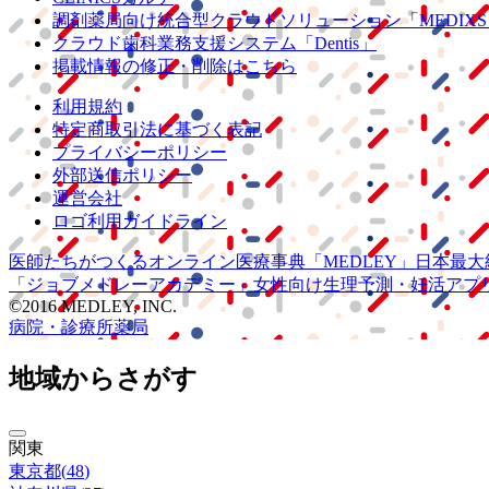
調剤薬局向け統合型クラウドソリューション
「MEDIX
クラウド歯科業務
支援システム
「Dentis」
掲載情報の修正・削除はこちら
利用規約
特定商取引法に基づく表記
プライバシーポリシー
外部送信ポリシー
運営会社
ロゴ利用ガイドライン
医師たちがつくる
オンライン医療事典
「MEDLEY」
日本最大
「ジョブメドレー
アカデミー」
女性向け
生理予測・妊活アプ
©2016 MEDLEY, INC.
病院・診療所
薬局
地域からさがす
関東
東京都
(
48
)