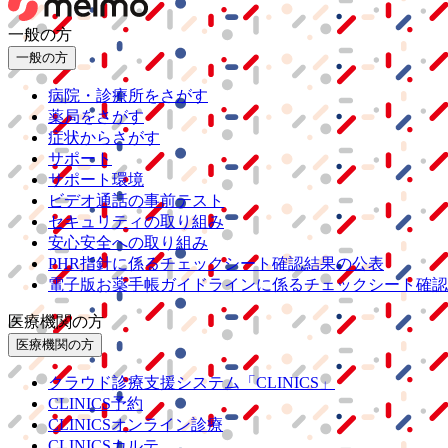
一般の方
一般の方
病院・診療所をさがす
薬局をさがす
症状からさがす
サポート
サポート環境
ビデオ通話の事前テスト
セキュリティの取り組み
安心安全への取り組み
PHR指針に係るチェックシート確認結果の公表
電子版お薬手帳ガイドラインに係るチェックシート確認
医療機関の方
医療機関の方
クラウド診療
支援システム
「CLINICS」
CLINICS予約
CLINICSオンライン診療
CLINICSカルテ