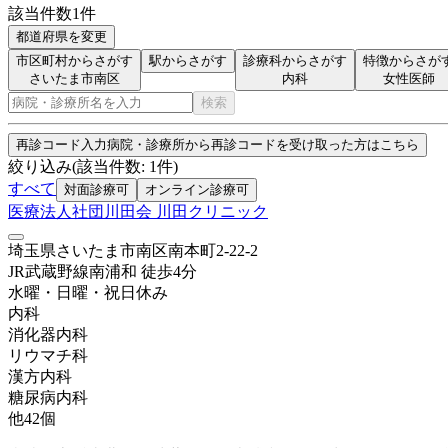
該当件数
1
件
都道府県を変更
市区町村からさがす
駅からさがす
診療科からさがす
特徴からさが
さいたま市南区
内科
女性医師
検索
再診コード入力
病院・診療所から再診コードを受け取った方はこちら
絞り込み
(該当件数:
1
件)
すべて
対面診療可
オンライン診療可
医療法人社団川田会 川田クリニック
埼玉県さいたま市南区南本町2-22-2
JR武蔵野線
南浦和
徒歩
4
分
水曜・日曜・祝日
休み
内科
消化器内科
リウマチ科
漢方内科
糖尿病内科
他
42
個