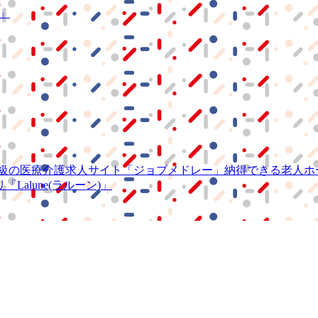
S」
級の
医療介護求人サイト
「ジョブメドレー」
納得できる
老人ホ
リ
「Lalune(ラルーン)」