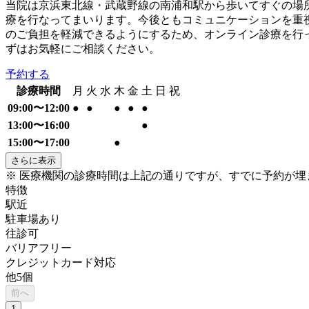
当院は京浜東北線・武蔵野線の南浦和駅から歩いてすぐの場
療を行なってまいります。今後ともコミュニケーションを重
のご負担を軽減できるようにするため、オンライン診療を行
ずはお気軽にご相談ください。
予約する
診療時間
月
火
水
木
金
土
日
祝
09:00〜12:00
●
●
●
●
●
13:00〜16:00
●
15:00〜17:00
●
さらに表示
※ 医療機関の診療時間は上記の通りですが、すでに予約が
特徴
駅近
駐車場あり
往診可
バリアフリー
クレジットカード対応
他
5
個
前へ
1