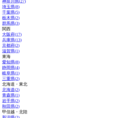
神奈川県
(
27
)
埼玉県
(
8
)
千葉県
(
5
)
栃木県
(
2
)
群馬県
(
3
)
関西
大阪府
(
17
)
兵庫県
(
13
)
京都府
(
2
)
滋賀県
(
1
)
東海
愛知県
(
8
)
静岡県
(
4
)
岐阜県
(
1
)
三重県
(
2
)
北海道・東北
北海道
(
2
)
青森県
(
1
)
岩手県
(
2
)
秋田県
(
2
)
甲信越・北陸
新潟県
(
2
)