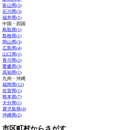
富山県
(
3
)
石川県
(
3
)
福井県
(
1
)
中国・四国
鳥取県
(
1
)
島根県
(
1
)
岡山県
(
3
)
広島県
(
4
)
山口県
(
1
)
香川県
(
2
)
愛媛県
(
3
)
高知県
(
1
)
九州・沖縄
福岡県
(
12
)
佐賀県
(
1
)
熊本県
(
7
)
大分県
(
1
)
鹿児島県
(
4
)
沖縄県
(
2
)
市区町村からさがす