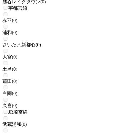
越谷レイクタウン
(
0
)
宇都宮線
赤羽
(
0
)
浦和
(
0
)
さいたま新都心
(
0
)
大宮
(
0
)
土呂
(
0
)
蓮田
(
0
)
白岡
(
0
)
久喜
(
0
)
JR埼京線
武蔵浦和
(
0
)