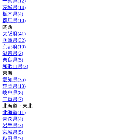
千葉県
(
12
)
茨城県
(
14
)
栃木県
(
4
)
群馬県
(
10
)
関西
大阪府
(
41
)
兵庫県
(
32
)
京都府
(
10
)
滋賀県
(
2
)
奈良県
(
5
)
和歌山県
(
3
)
東海
愛知県
(
35
)
静岡県
(
13
)
岐阜県
(
8
)
三重県
(
7
)
北海道・東北
北海道
(
11
)
青森県
(
4
)
岩手県
(
3
)
宮城県
(
5
)
秋田県
(
3
)