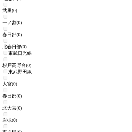
武里
(
0
)
一ノ割
(
0
)
春日部
(
0
)
北春日部
(
0
)
東武日光線
杉戸高野台
(
0
)
東武野田線
大宮
(
0
)
春日部
(
0
)
北大宮
(
0
)
岩槻
(
0
)