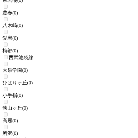
東岩槻
(
0
)
豊春
(
0
)
八木崎
(
0
)
愛宕
(
0
)
梅郷
(
0
)
西武池袋線
大泉学園
(
0
)
ひばりヶ丘
(
0
)
小手指
(
0
)
狭山ヶ丘
(
0
)
高麗
(
0
)
所沢
(
0
)