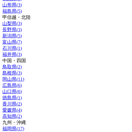
山形県
(
3
)
福島県
(
5
)
甲信越・北陸
山梨県
(
3
)
長野県
(
3
)
新潟県
(
5
)
富山県
(
7
)
石川県
(
1
)
福井県
(
3
)
中国・四国
鳥取県
(
2
)
島根県
(
3
)
岡山県
(
11
)
広島県
(
6
)
山口県
(
6
)
徳島県
(
1
)
香川県
(
2
)
愛媛県
(
4
)
高知県
(
2
)
九州・沖縄
福岡県
(
17
)