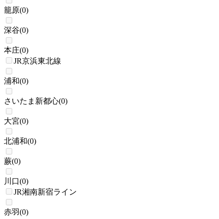
籠原
(
0
)
深谷
(
0
)
本庄
(
0
)
JR京浜東北線
浦和
(
0
)
さいたま新都心
(
0
)
大宮
(
0
)
北浦和
(
0
)
蕨
(
0
)
川口
(
0
)
JR湘南新宿ライン
赤羽
(
0
)