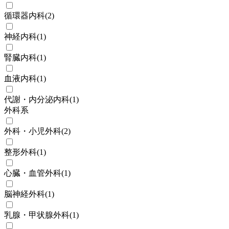
循環器内科
(
2
)
神経内科
(
1
)
腎臓内科
(
1
)
血液内科
(
1
)
代謝・内分泌内科
(
1
)
外科系
外科・小児外科
(
2
)
整形外科
(
1
)
心臓・血管外科
(
1
)
脳神経外科
(
1
)
乳腺・甲状腺外科
(
1
)