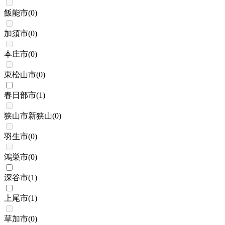
飯能市
(
0
)
加須市
(
0
)
本庄市
(
0
)
東松山市
(
0
)
春日部市
(
1
)
狭山市新狭山
(
0
)
羽生市
(
0
)
鴻巣市
(
0
)
深谷市
(
1
)
上尾市
(
1
)
草加市
(
0
)