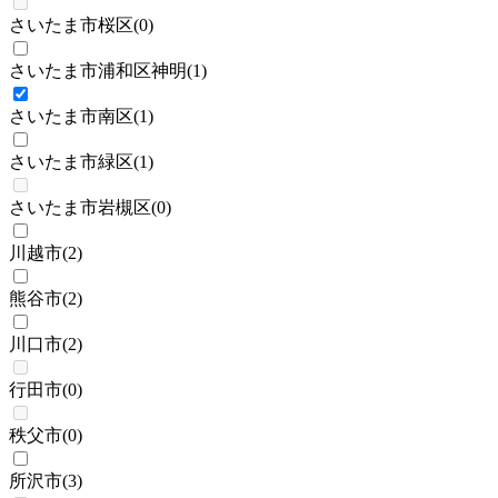
さいたま市桜区
(
0
)
さいたま市浦和区神明
(
1
)
さいたま市南区
(
1
)
さいたま市緑区
(
1
)
さいたま市岩槻区
(
0
)
川越市
(
2
)
熊谷市
(
2
)
川口市
(
2
)
行田市
(
0
)
秩父市
(
0
)
所沢市
(
3
)