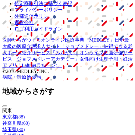
特定商取引法に基づく表記
プライバシーポリシー
外部送信ポリシー
運営会社
ロゴ利用ガイドライン
医師たちがつくる
オンライン医療事典
「MEDLEY」
日本最
大級の
医療介護求人サイト
「ジョブメドレー」
納得できる
老
人ホーム紹介サービス
「みんかい」
オンライン
動画研修サー
ビス
「ジョブメドレー
アカデミー」
女性向け
生理予測・妊活
アプリ
「Lalune(ラルーン)」
©2016 MEDLEY, INC.
病院・診療所
薬局
地域からさがす
関東
東京都
(
88
)
神奈川県
(
60
)
埼玉県
(
30
)