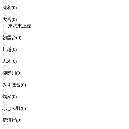
浦和
(
0
)
大宮
(
0
)
東武東上線
朝霞台
(
0
)
川越
(
0
)
志木
(
0
)
柳瀬川
(
0
)
みずほ台
(
0
)
鶴瀬
(
0
)
ふじみ野
(
0
)
新河岸
(
0
)