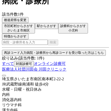
病院・診療所
該当件数
1
件
都道府県を変更
市区町村からさがす
駅からさがす
診療科からさがす
さいたま市南区
小児科
特徴からさがす
検索
再診コード入力
病院・診療所から再診コードを受け取った方はこちら
絞り込み
(該当件数:
1
件)
すべて
オンライン診療可
対面診療可
医療法人社団川田会 川田クリニック
埼玉県さいたま市南区南本町2-22-2
JR武蔵野線
南浦和
徒歩
4
分
水曜・日曜・祝日
休み
内科
消化器内科
リウマチ科
漢方内科