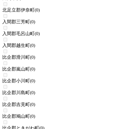
北足立郡伊奈町
(
0
)
入間郡三芳町
(
0
)
入間郡毛呂山町
(
0
)
入間郡越生町
(
0
)
比企郡滑川町
(
0
)
比企郡嵐山町
(
0
)
比企郡小川町
(
0
)
比企郡川島町
(
0
)
比企郡吉見町
(
0
)
比企郡鳩山町
(
0
)
比企郡ときがわ町
(
0
)