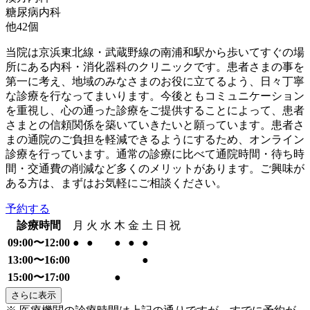
糖尿病内科
他
42
個
当院は京浜東北線・武蔵野線の南浦和駅から歩いてすぐの場
所にある内科・消化器科のクリニックです。患者さまの事を
第一に考え、地域のみなさまのお役に立てるよう、日々丁寧
な診療を行なってまいります。今後ともコミュニケーション
を重視し、心の通った診療をご提供することによって、患者
さまとの信頼関係を築いていきたいと願っています。患者さ
まの通院のご負担を軽減できるようにするため、オンライン
診療を行っています。通常の診療に比べて通院時間・待ち時
間・交通費の削減など多くのメリットがあります。ご興味が
ある方は、まずはお気軽にご相談ください。
予約する
診療時間
月
火
水
木
金
土
日
祝
09:00〜12:00
●
●
●
●
●
13:00〜16:00
●
15:00〜17:00
●
さらに表示