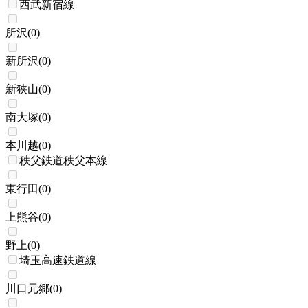
西武新宿線
所沢
(
0
)
新所沢
(
0
)
新狭山
(
0
)
南大塚
(
0
)
本川越
(
0
)
秩父鉄道秩父本線
東行田
(
0
)
上熊谷
(
0
)
野上
(
0
)
埼玉高速鉄道線
川口元郷
(
0
)