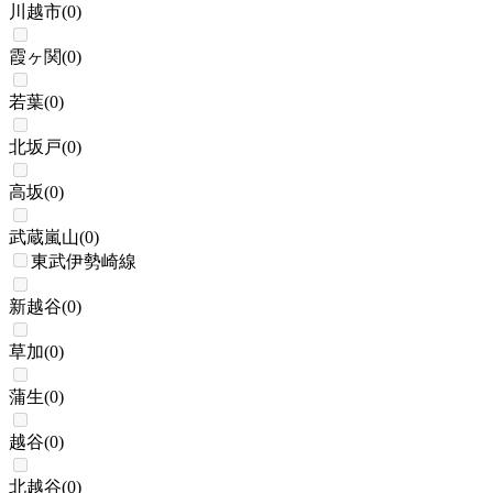
川越市
(
0
)
霞ヶ関
(
0
)
若葉
(
0
)
北坂戸
(
0
)
高坂
(
0
)
武蔵嵐山
(
0
)
東武伊勢崎線
新越谷
(
0
)
草加
(
0
)
蒲生
(
0
)
越谷
(
0
)
北越谷
(
0
)