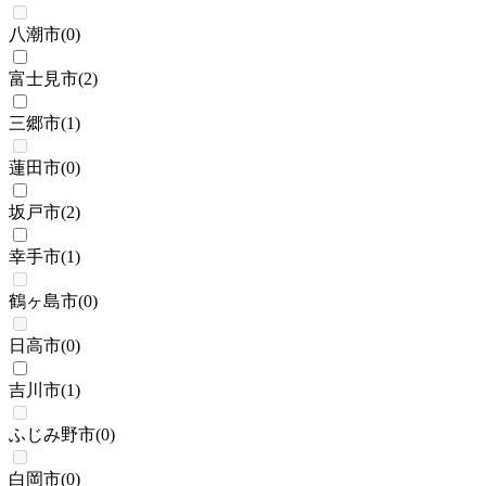
八潮市
(
0
)
富士見市
(
2
)
三郷市
(
1
)
蓮田市
(
0
)
坂戸市
(
2
)
幸手市
(
1
)
鶴ヶ島市
(
0
)
日高市
(
0
)
吉川市
(
1
)
ふじみ野市
(
0
)
白岡市
(
0
)