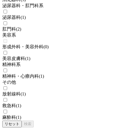
泌尿器科・肛門科系
泌尿器科
(
1
)
肛門科
(
2
)
美容系
形成外科・美容外科
(
0
)
美容皮膚科
(
1
)
精神科系
精神科・心療内科
(
1
)
その他
放射線科
(
1
)
救急科
(
1
)
麻酔科
(
1
)
リセット
検索