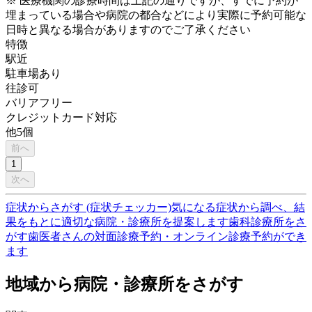
※ 医療機関の診療時間は上記の通りですが、すでに予約が
埋まっている場合や病院の都合などにより実際に予約可能な
日時と異なる場合がありますのでご了承ください
特徴
駅近
駐車場あり
往診可
バリアフリー
クレジットカード対応
他
5
個
前へ
1
次へ
症状からさがす (症状チェッカー)
気になる症状から調べ、結
果をもとに適切な病院・診療所を提案します
歯科診療所をさ
がす
歯医者さんの対面診療予約・オンライン診療予約ができ
ます
地域から病院・診療所をさがす