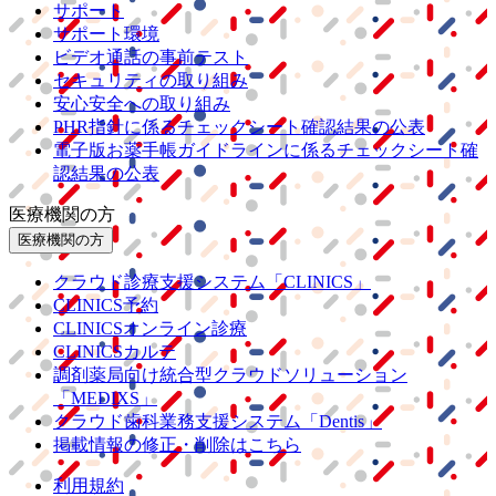
サポート
サポート環境
ビデオ通話の事前テスト
セキュリティの取り組み
安心安全への取り組み
PHR指針に係るチェックシート確認結果の公表
電子版お薬手帳ガイドラインに係るチェックシート確
認結果の公表
医療機関の方
医療機関の方
クラウド診療
支援システム
「CLINICS」
CLINICS予約
CLINICSオンライン診療
CLINICSカルテ
調剤薬局向け統合型クラウドソリューション
「MEDIXS」
クラウド歯科業務
支援システム
「Dentis」
掲載情報の修正・削除はこちら
利用規約