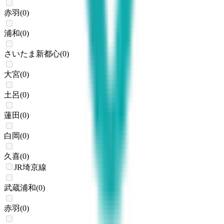
赤羽
(
0
)
浦和
(
0
)
さいたま新都心
(
0
)
大宮
(
0
)
土呂
(
0
)
蓮田
(
0
)
白岡
(
0
)
久喜
(
0
)
JR埼京線
武蔵浦和
(
0
)
赤羽
(
0
)