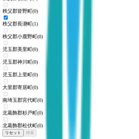
秩父郡皆野町
(
0
)
秩父郡長瀞町
(
1
)
秩父郡小鹿野町
(
0
)
児玉郡美里町
(
0
)
児玉郡神川町
(
0
)
児玉郡上里町
(
0
)
大里郡寄居町
(
0
)
南埼玉郡宮代町
(
0
)
北葛飾郡杉戸町
(
0
)
北葛飾郡松伏町
(
0
)
リセット
検索