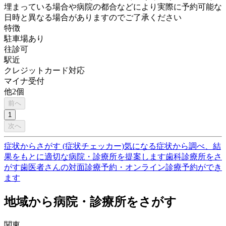
埋まっている場合や病院の都合などにより実際に予約可能な
日時と異なる場合がありますのでご了承ください
特徴
駐車場あり
往診可
駅近
クレジットカード対応
マイナ受付
他
2
個
前へ
1
次へ
症状からさがす (症状チェッカー)
気になる症状から調べ、結
果をもとに適切な病院・診療所を提案します
歯科診療所をさ
がす
歯医者さんの対面診療予約・オンライン診療予約ができ
ます
地域から病院・診療所をさがす
関東