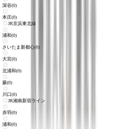
深谷
(
0
)
本庄
(
0
)
JR京浜東北線
浦和
(
0
)
さいたま新都心
(
0
)
大宮
(
0
)
北浦和
(
0
)
蕨
(
0
)
川口
(
0
)
JR湘南新宿ライン
赤羽
(
0
)
浦和
(
0
)