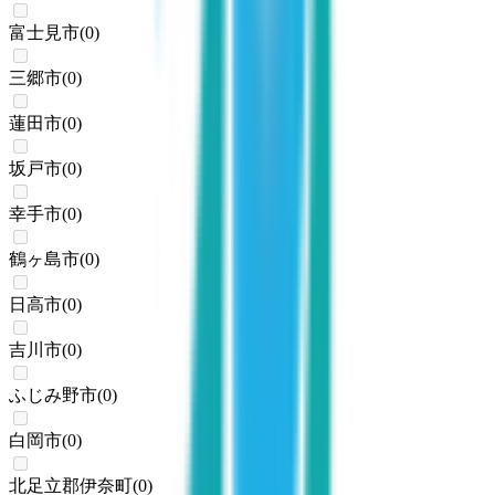
富士見市
(
0
)
三郷市
(
0
)
蓮田市
(
0
)
坂戸市
(
0
)
幸手市
(
0
)
鶴ヶ島市
(
0
)
日高市
(
0
)
吉川市
(
0
)
ふじみ野市
(
0
)
白岡市
(
0
)
北足立郡伊奈町
(
0
)