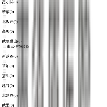
霞ヶ関
(
0
)
若葉
(
0
)
北坂戸
(
0
)
高坂
(
0
)
武蔵嵐山
(
0
)
東武伊勢崎線
新越谷
(
0
)
草加
(
0
)
蒲生
(
0
)
越谷
(
0
)
北越谷
(
0
)
武里
(
0
)