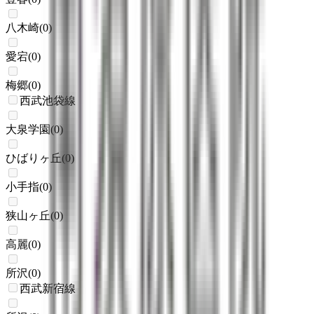
八木崎
(
0
)
愛宕
(
0
)
梅郷
(
0
)
西武池袋線
大泉学園
(
0
)
ひばりヶ丘
(
0
)
小手指
(
0
)
狭山ヶ丘
(
0
)
高麗
(
0
)
所沢
(
0
)
西武新宿線