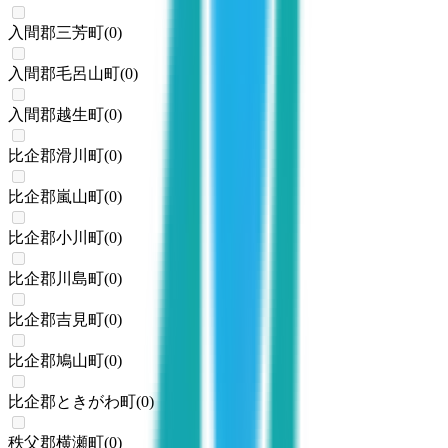
入間郡三芳町
(
0
)
入間郡毛呂山町
(
0
)
入間郡越生町
(
0
)
比企郡滑川町
(
0
)
比企郡嵐山町
(
0
)
比企郡小川町
(
0
)
比企郡川島町
(
0
)
比企郡吉見町
(
0
)
比企郡鳩山町
(
0
)
比企郡ときがわ町
(
0
)
秩父郡横瀬町
(
0
)