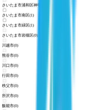
さいたま市浦和区神明
(
0
)
さいたま市南区
(
1
)
さいたま市緑区
(
1
)
さいたま市岩槻区
(
0
)
川越市
(
0
)
熊谷市
(
0
)
川口市
(
0
)
行田市
(
0
)
秩父市
(
0
)
所沢市
(
0
)
飯能市
(
0
)