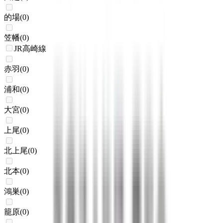
的場
(
0
)
笠幡
(
0
)
JR高崎線
赤羽
(
0
)
浦和
(
0
)
大宮
(
0
)
上尾
(
0
)
北上尾
(
0
)
北本
(
0
)
鴻巣
(
0
)
籠原
(
0
)