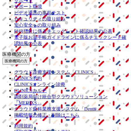
サポート
サポート環境
ビデオ通話の事前テスト
セキュリティの取り組み
安心安全への取り組み
PHR指針に係るチェックシート確認結果の公表
電子版お薬手帳ガイドラインに係るチェックシート確
認結果の公表
医療機関の方
医療機関の方
クラウド診療
支援システム
「CLINICS」
CLINICS予約
CLINICSオンライン診療
CLINICSカルテ
調剤薬局向け統合型クラウドソリューション
「MEDIXS」
クラウド歯科業務
支援システム
「Dentis」
掲載情報の修正・削除はこちら
利用規約