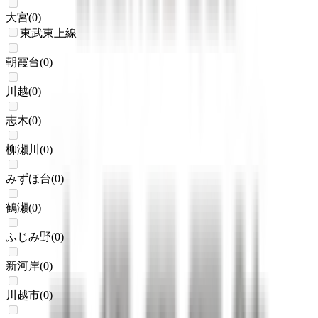
大宮
(
0
)
東武東上線
朝霞台
(
0
)
川越
(
0
)
志木
(
0
)
柳瀬川
(
0
)
みずほ台
(
0
)
鶴瀬
(
0
)
ふじみ野
(
0
)
新河岸
(
0
)
川越市
(
0
)