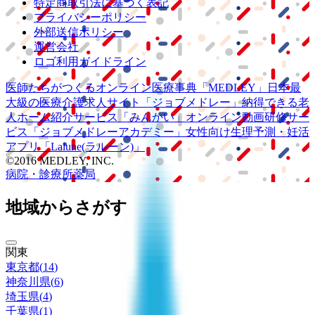
特定商取引法に基づく表記
プライバシーポリシー
外部送信ポリシー
運営会社
ロゴ利用ガイドライン
医師たちがつくる
オンライン医療事典
「MEDLEY」
日本最
大級の
医療介護求人サイト
「ジョブメドレー」
納得できる
老
人ホーム紹介サービス
「みんかい」
オンライン
動画研修サー
ビス
「ジョブメドレー
アカデミー」
女性向け
生理予測・妊活
アプリ
「Lalune(ラルーン)」
©2016 MEDLEY, INC.
病院・診療所
薬局
地域からさがす
関東
東京都
(
14
)
神奈川県
(
6
)
埼玉県
(
4
)
千葉県
(
1
)