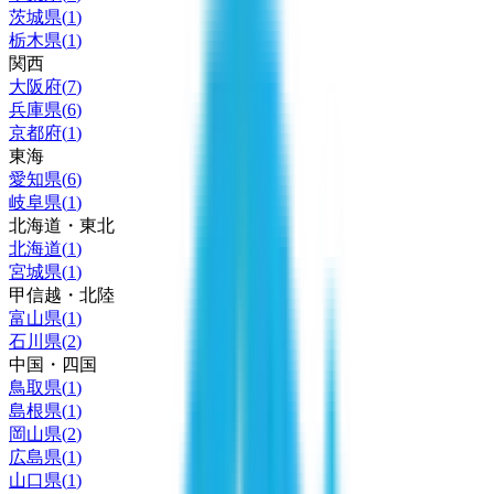
茨城県
(
1
)
栃木県
(
1
)
関西
大阪府
(
7
)
兵庫県
(
6
)
京都府
(
1
)
東海
愛知県
(
6
)
岐阜県
(
1
)
北海道・東北
北海道
(
1
)
宮城県
(
1
)
甲信越・北陸
富山県
(
1
)
石川県
(
2
)
中国・四国
鳥取県
(
1
)
島根県
(
1
)
岡山県
(
2
)
広島県
(
1
)
山口県
(
1
)