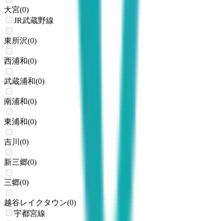
大宮
(
0
)
JR武蔵野線
東所沢
(
0
)
西浦和
(
0
)
武蔵浦和
(
0
)
南浦和
(
0
)
東浦和
(
0
)
吉川
(
0
)
新三郷
(
0
)
三郷
(
0
)
越谷レイクタウン
(
0
)
宇都宮線