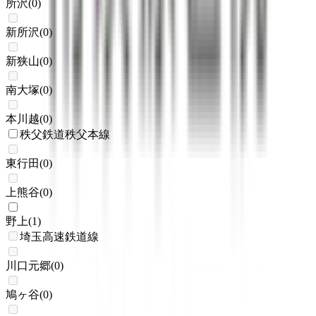
所沢
(
0
)
新所沢
(
0
)
新狭山
(
0
)
南大塚
(
0
)
本川越
(
0
)
秩父鉄道秩父本線
東行田
(
0
)
上熊谷
(
0
)
野上
(
1
)
埼玉高速鉄道線
川口元郷
(
0
)
鳩ヶ谷
(
0
)