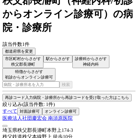
秩父郡長瀞町
（
神経内科/初診
からオンライン診療可
）
の病
院・診療所
該当件数
1
件
都道府県を変更
市区町村からさがす
駅からさがす
診療科からさがす
秩父郡長瀞町
神経内科
特徴からさがす
初診からオンライン診療可
検索
再診コード入力
病院・診療所から再診コードを受け取った方はこちら
絞り込み
(該当件数:
1
件)
すべて
対面診療可
オンライン診療可
医療法人社団慶宏会 南須原医院
埼玉県秩父郡長瀞町本野上174-3
秩父鉄道秩父本線
野上
徒歩
10
分