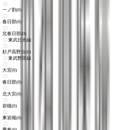
一ノ割
(
0
)
春日部
(
0
)
北春日部
(
0
)
東武日光線
杉戸高野台
(
0
)
東武野田線
大宮
(
0
)
春日部
(
0
)
北大宮
(
0
)
岩槻
(
0
)
東岩槻
(
0
)
豊春
(
0
)