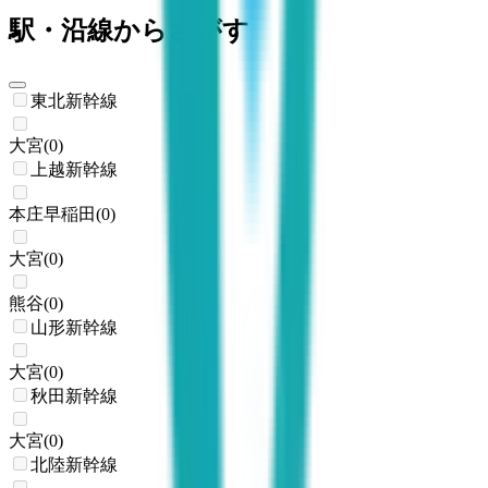
駅・沿線からさがす
東北新幹線
大宮
(
0
)
上越新幹線
本庄早稲田
(
0
)
大宮
(
0
)
熊谷
(
0
)
山形新幹線
大宮
(
0
)
秋田新幹線
大宮
(
0
)
北陸新幹線