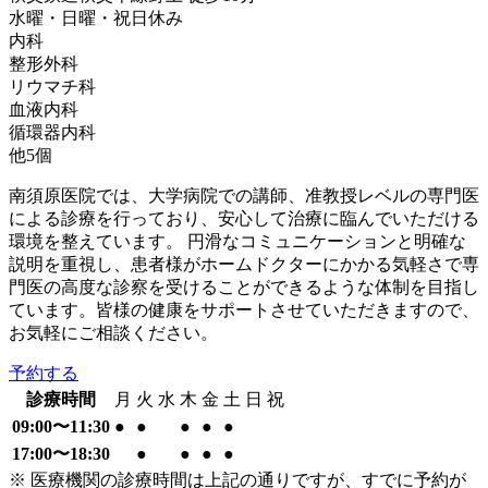
水曜・日曜・祝日
休み
内科
整形外科
リウマチ科
血液内科
循環器内科
他
5
個
南須原医院では、大学病院での講師、准教授レベルの専門医
による診療を行っており、安心して治療に臨んでいただける
環境を整えています。 円滑なコミュニケーションと明確な
説明を重視し、患者様がホームドクターにかかる気軽さで専
門医の高度な診察を受けることができるような体制を目指し
ています。皆様の健康をサポートさせていただきますので、
お気軽にご相談ください。
予約する
診療時間
月
火
水
木
金
土
日
祝
09:00〜11:30
●
●
●
●
●
17:00〜18:30
●
●
●
●
※ 医療機関の診療時間は上記の通りですが、すでに予約が