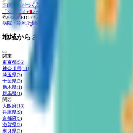
医師たちがつくる
オンライン医療事典
「MEDLEY」
日本最大
「ジョブメドレー
アカデミー」
女性向け
生理予測・妊活アプ
©2016 MEDLEY, INC.
病院・診療所
薬局
地域からさがす
関東
東京都
(
56
)
神奈川県
(
11
)
埼玉県
(
3
)
千葉県
(
3
)
栃木県
(
1
)
群馬県
(
1
)
関西
大阪府
(
18
)
兵庫県
(
9
)
京都府
(
5
)
滋賀県
(
2
)
奈良県
(
2
)