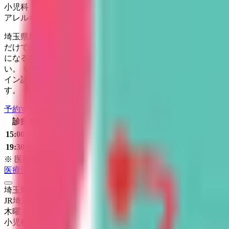
小児科
アレルギー科
埼玉県所沢市（西武池袋線小手指駅近く）にて1991年に開
だけではなく家族全体のかかりつけ医、地域のプライマリ・
になるので自宅で受診したい」などの要望にお応えしたく、
い。 ※当院では2023年6月1日（木）から、医療機関の機
イン診療の方は今まで通り「院内処方」とさせていただきま
す。
予約する
診療時間
月
火
水
木
金
土
日
祝
15:00〜15:30
●
19:30〜20:00
●
●
●
●
●
※ 医療機関の診療時間は上記の通りですが、すでに予約が
医療法人社団きたこど会 北戸田こどもクリニック
埼玉県戸田市大字新曽1991
JR埼京線
北戸田
木曜・祝日
休み
小児科