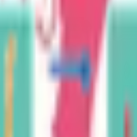
結果の公表
S」