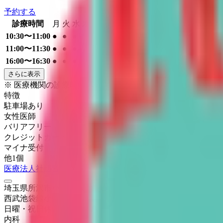
予約する
診療時間
月
火
水
木
金
土
日
祝
10:30〜11:00
●
●
●
●
11:00〜11:30
●
●
●
●
16:00〜16:30
●
●
●
●
さらに表示
※ 医療機関の診療時間は上記の通りですが、すでに予約が
特徴
駐車場あり
女性医師
バリアフリー
クレジットカード対応
マイナ受付
他
1
個
医療法人社団皆誠会 はらこどもクリニック
埼玉県所沢市小手指町2-1379
西武池袋線
小手指
日曜・祝日
休み
内科