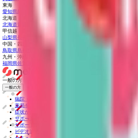
東海
愛知県
静岡県
岐阜県
三重県
北海道・東北
北海道
青森県
岩手県
宮城県
秋田県
山形県
福島県
甲信越・北陸
山梨県
長野県
新潟県
富山県
石川県
福井県
中国・四国
鳥取県
島根県
岡山県
広島県
山口県
徳島県
香川県
愛媛県
高知県
九州・沖縄
福岡県
佐賀県
長崎県
熊本県
大分県
宮崎県
鹿児島県
沖縄県
一般の方
一般の方
病院・診療所をさがす
薬局をさがす
症状からさがす
サポート
サポート環境
ビデオ通話の事前テスト
セキュリティの取り組み