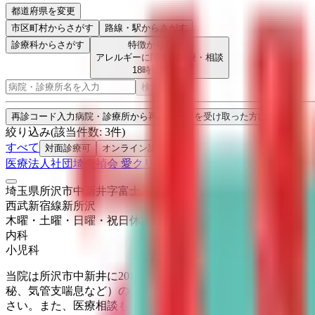
都道府県を変更
市区町村
からさがす
路線・駅
からさがす
診療科からさがす
特徴からさがす
アレルギーに関する診療・相談
18時以降診療
検索
再診コード入力
病院・診療所から再診コードを受け取った方はこちら
絞り込み
(該当件数:
3
件)
すべて
対面診療可
オンライン診療可
医療法人社団埼忠禎会 愛クリニック
埼玉県所沢市中新井字富士見台620-1
西武新宿線
新所沢
木曜・土曜・日曜・祝日
休み
内科
小児科
当院は所沢市中新井に2014年に開業しました。小児科を中
秘、気管支喘息など）の患者様、アレルギー性疾患に対する
さい。また、医療相談も行っています。お気軽にお問い合わ