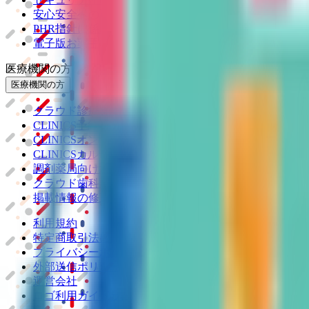
安心安全への取り組み
PHR指針に係るチェックシート確認結果の公表
電子版お薬手帳ガイドラインに係るチェックシート確認
医療機関の方
医療機関の方
クラウド診療
支援システム
「CLINICS」
CLINICS予約
CLINICSオンライン診療
CLINICSカルテ
調剤薬局向け統合型クラウドソリューション
「MEDIX
クラウド歯科業務
支援システム
「Dentis」
掲載情報の修正・削除はこちら
利用規約
特定商取引法に基づく表記
プライバシーポリシー
外部送信ポリシー
運営会社
ロゴ利用ガイドライン