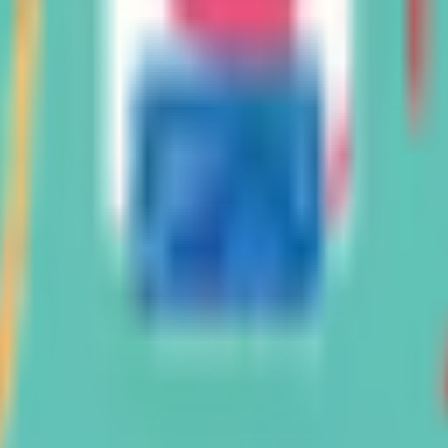
級の
医療介護求人サイト
「ジョブメドレー」
納得できる
老人ホ
リ
「Lalune(ラルーン)」