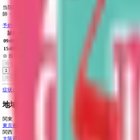
当院は、戸田市大字新曽にあるクリニックです。 この度は、
師・スタッフまでお気軽にご相談ください。
予約する
診療時間
月
火
水
木
金
土
日
祝
09:00〜13:00
●
●
●
●
●
●
15:00〜19:00
●
●
●
●
●
●
※ 医療機関の診療時間は上記の通りですが、すでに予約が
前へ
1
次へ
症状からさがす (症状チェッカー)
気になる症状から調べ、結
地域から病院・診療所をさがす
関東
東京都
神奈川県
埼玉県
千葉県
茨城県
栃木県
群馬県
関西
大阪府
兵庫県
京都府
滋賀県
奈良県
和歌山県