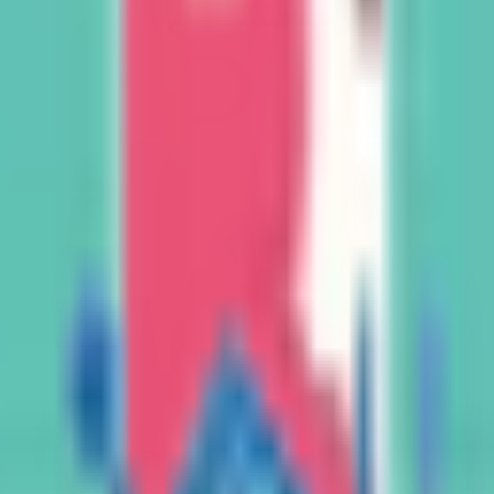
業いたしました。当院は多数の専門医資格を持つ複数の医師に
ケア医としての診療」を目指しており、患者様から「こどもの
オンライン診療を行っております。また、※急性疾患や緊急対
能確保、 院内感染対策、患者様の滞在時間短縮のため来院患者様
すが、万が一の場合院外処方箋になるかもしれない旨ご了承く
埋まっている場合や病院の都合などにより実際に予約可能な日時