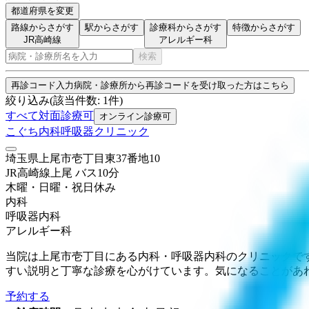
都道府県を変更
路線からさがす
駅からさがす
診療科からさがす
特徴からさがす
JR高崎線
アレルギー科
検索
再診コード入力
病院・診療所から再診コードを受け取った方はこちら
絞り込み
(該当件数:
1
件)
すべて
対面診療可
オンライン診療可
こぐち内科呼吸器クリニック
埼玉県上尾市壱丁目東37番地10
JR高崎線
上尾
バス
10
分
木曜・日曜・祝日
休み
内科
呼吸器内科
アレルギー科
当院は上尾市壱丁目にある内科・呼吸器内科のクリニックで
すい説明と丁寧な診療を心がけています。気になることがあ
予約する