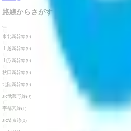
路線からさがす
東北新幹線
(
0
)
上越新幹線
(
0
)
山形新幹線
(
0
)
秋田新幹線
(
0
)
北陸新幹線
(
0
)
JR武蔵野線
(
0
)
宇都宮線
(
1
)
JR埼京線
(
0
)