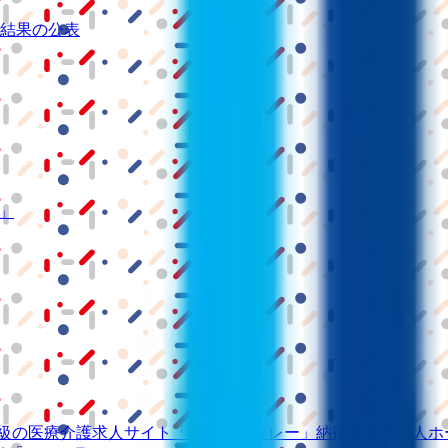
結果の公表
S」
級の
医療介護求人サイト
「ジョブメドレー」
納得できる
老人ホ