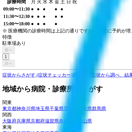
診療時間
月
火
水
木
金
土
日
祝
09:00〜11:30
●
●
●
●
●
11:30〜12:30
●
●
●
●
●
15:00〜18:00
●
●
●
●
※ 医療機関の診療時間は上記の通りですが、すでに予約が
特徴
駐車場あり
前へ
1
次へ
症状からさがす (症状チェッカー)
気になる症状から調べ、結
地域から病院・診療所をさがす
関東
東京都
神奈川県
埼玉県
千葉県
茨城県
栃木県
群馬県
関西
大阪府
兵庫県
京都府
滋賀県
奈良県
和歌山県
東海