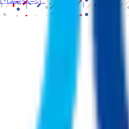
リ
「Lalune(ラルーン)」