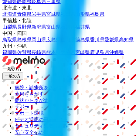
愛知県
静岡県
岐阜県
三重県
北海道・東北
北海道
青森県
岩手県
宮城県
秋田県
山形県
福島県
甲信越・北陸
山梨県
長野県
新潟県
富山県
石川県
福井県
中国・四国
鳥取県
島根県
岡山県
広島県
山口県
徳島県
香川県
愛媛県
高知県
九州・沖縄
福岡県
佐賀県
長崎県
熊本県
大分県
宮崎県
鹿児島県
沖縄県
一般の方
一般の方
病院・診療所をさがす
薬局をさがす
症状からさがす
サポート
サポート環境
ビデオ通話の事前テスト
セキュリティの取り組み
安心安全への取り組み