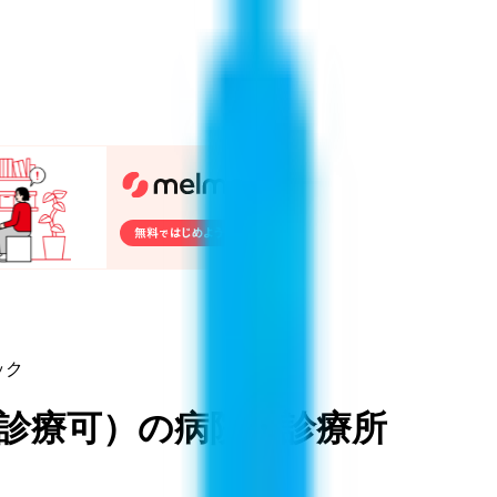
ック
面診療可
）
の病院・診療所