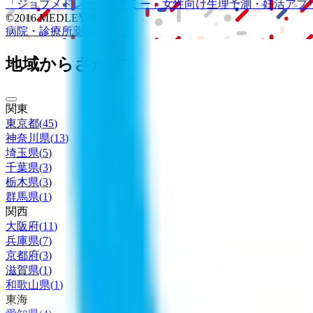
「ジョブメドレー
アカデミー」
女性向け
生理予測・妊活アプ
©2016 MEDLEY, INC.
病院・診療所
薬局
地域からさがす
関東
東京都
(
45
)
神奈川県
(
13
)
埼玉県
(
5
)
千葉県
(
3
)
栃木県
(
3
)
群馬県
(
1
)
関西
大阪府
(
11
)
兵庫県
(
7
)
京都府
(
3
)
滋賀県
(
1
)
和歌山県
(
1
)
東海