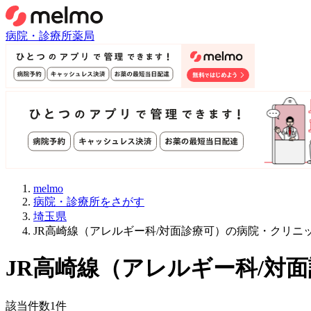
病院・診療所
薬局
melmo
病院・診療所をさがす
埼玉県
JR高崎線（アレルギー科/対面診療可）の病院・クリニ
JR高崎線
（
アレルギー科/対
該当件数
1
件