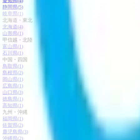
愛知県
(
4
)
静岡県
(
5
)
岐阜県
(
1
)
北海道・東北
北海道
(
4
)
山形県
(
1
)
甲信越・北陸
富山県
(
1
)
石川県
(
1
)
中国・四国
鳥取県
(
1
)
島根県
(
2
)
岡山県
(
1
)
広島県
(
1
)
山口県
(
3
)
徳島県
(
1
)
高知県
(
1
)
九州・沖縄
福岡県
(
1
)
佐賀県
(
2
)
鹿児島県
(
3
)
沖縄県
(
2
)