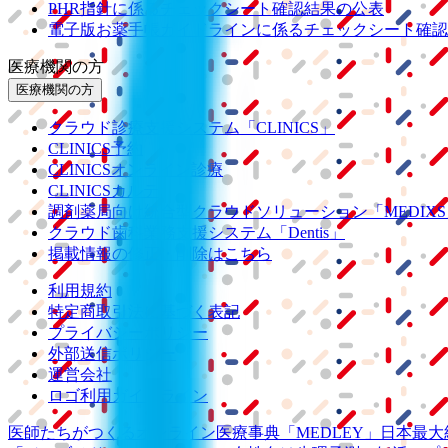
PHR指針に係るチェックシート確認結果の公表
電子版お薬手帳ガイドラインに係るチェックシート確認
医療機関の方
医療機関の方
クラウド診療
支援システム
「CLINICS」
CLINICS予約
CLINICSオンライン診療
CLINICSカルテ
調剤薬局向け統合型クラウドソリューション
「MEDIX
クラウド歯科業務
支援システム
「Dentis」
掲載情報の修正・削除はこちら
利用規約
特定商取引法に基づく表記
プライバシーポリシー
外部送信ポリシー
運営会社
ロゴ利用ガイドライン
医師たちがつくる
オンライン医療事典
「MEDLEY」
日本最大