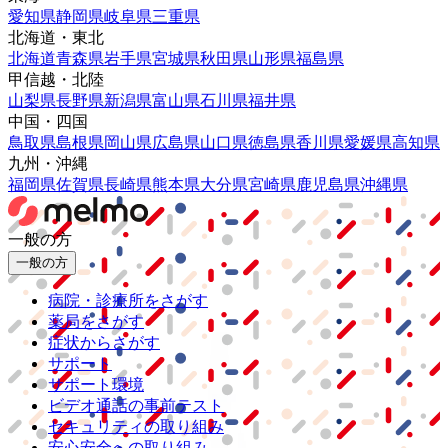
愛知県
静岡県
岐阜県
三重県
北海道・東北
北海道
青森県
岩手県
宮城県
秋田県
山形県
福島県
甲信越・北陸
山梨県
長野県
新潟県
富山県
石川県
福井県
中国・四国
鳥取県
島根県
岡山県
広島県
山口県
徳島県
香川県
愛媛県
高知県
九州・沖縄
福岡県
佐賀県
長崎県
熊本県
大分県
宮崎県
鹿児島県
沖縄県
一般の方
一般の方
病院・診療所をさがす
薬局をさがす
症状からさがす
サポート
サポート環境
ビデオ通話の事前テスト
セキュリティの取り組み
安心安全への取り組み