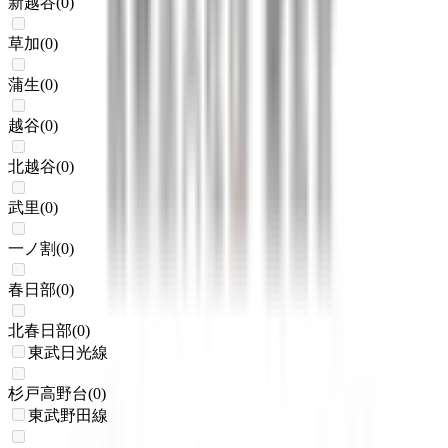
新越谷
(
0
)
草加
(
0
)
蒲生
(
0
)
越谷
(
0
)
北越谷
(
0
)
武里
(
0
)
一ノ割
(
0
)
春日部
(
0
)
北春日部
(
0
)
東武日光線
杉戸高野台
(
0
)
東武野田線