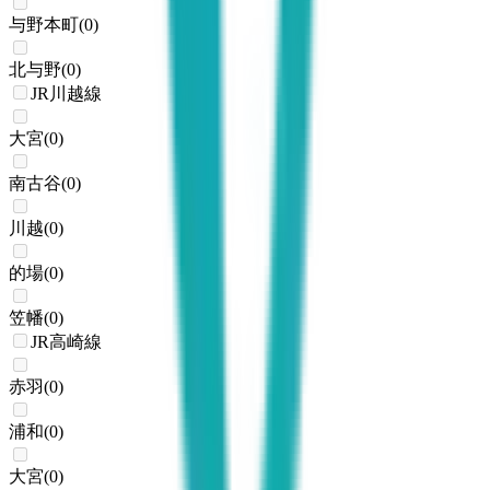
与野本町
(
0
)
北与野
(
0
)
JR川越線
大宮
(
0
)
南古谷
(
0
)
川越
(
0
)
的場
(
0
)
笠幡
(
0
)
JR高崎線
赤羽
(
0
)
浦和
(
0
)
大宮
(
0
)