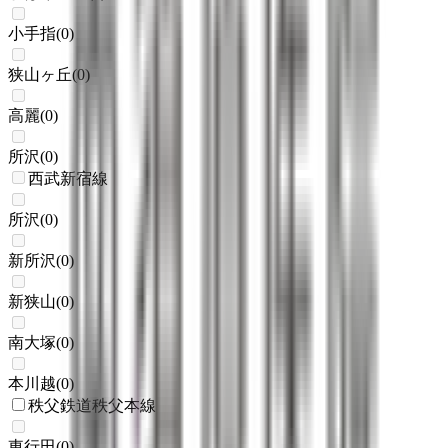
小手指
(
0
)
狭山ヶ丘
(
0
)
高麗
(
0
)
所沢
(
0
)
西武新宿線
所沢
(
0
)
新所沢
(
0
)
新狭山
(
0
)
南大塚
(
0
)
本川越
(
0
)
秩父鉄道秩父本線
東行田
(
0
)