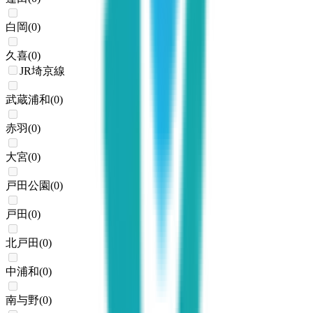
白岡
(
0
)
久喜
(
0
)
JR埼京線
武蔵浦和
(
0
)
赤羽
(
0
)
大宮
(
0
)
戸田公園
(
0
)
戸田
(
0
)
北戸田
(
0
)
中浦和
(
0
)
南与野
(
0
)