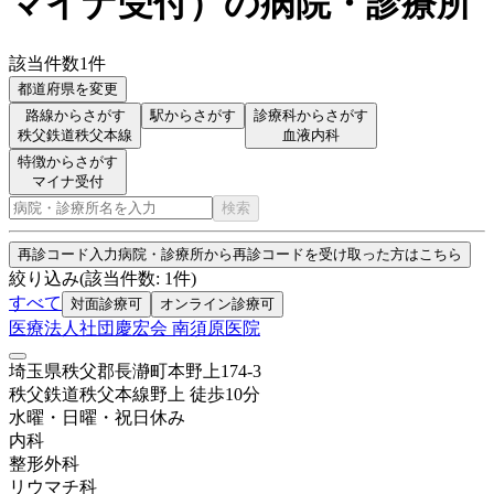
マイナ受付
）
の病院・診療所
該当件数
1
件
都道府県を変更
路線からさがす
駅からさがす
診療科からさがす
秩父鉄道秩父本線
血液内科
特徴からさがす
マイナ受付
検索
再診コード入力
病院・診療所から再診コードを受け取った方はこちら
絞り込み
(該当件数:
1
件)
すべて
対面診療可
オンライン診療可
医療法人社団慶宏会 南須原医院
埼玉県秩父郡長瀞町本野上174-3
秩父鉄道秩父本線
野上
徒歩
10
分
水曜・日曜・祝日
休み
内科
整形外科
リウマチ科