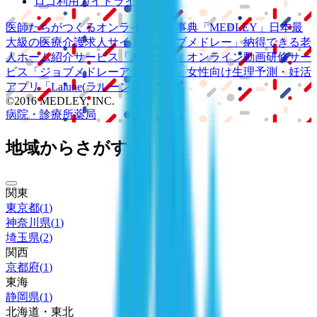
ロゴ利用ガイドライン
医師たちがつくる
オンライン医療事典
「MEDLEY」
日本最
大級の
医療介護求人サイト
「ジョブメドレー」
納得できる
老
人ホーム紹介サービス
「みんかい」
オンライン
動画研修サー
ビス
「ジョブメドレー
アカデミー」
女性向け
生理予測・妊活
アプリ
「Lalune(ラルーン)」
©2016 MEDLEY, INC.
病院・診療所
薬局
地域からさがす
関東
東京都
(
1
)
神奈川県
(
1
)
埼玉県
(
2
)
関西
京都府
(
1
)
東海
静岡県
(
1
)
北海道・東北