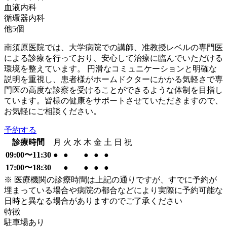
血液内科
循環器内科
他
5
個
南須原医院では、大学病院での講師、准教授レベルの専門医
による診療を行っており、安心して治療に臨んでいただける
環境を整えています。 円滑なコミュニケーションと明確な
説明を重視し、患者様がホームドクターにかかる気軽さで専
門医の高度な診察を受けることができるような体制を目指し
ています。皆様の健康をサポートさせていただきますので、
お気軽にご相談ください。
予約する
診療時間
月
火
水
木
金
土
日
祝
09:00〜11:30
●
●
●
●
●
17:00〜18:30
●
●
●
●
※ 医療機関の診療時間は上記の通りですが、すでに予約が
埋まっている場合や病院の都合などにより実際に予約可能な
日時と異なる場合がありますのでご了承ください
特徴
駐車場あり