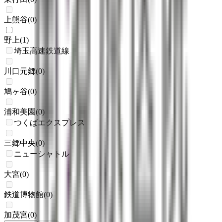
上熊谷
(
0
)
野上
(
1
)
埼玉高速鉄道線
川口元郷
(
0
)
鳩ヶ谷
(
0
)
浦和美園
(
0
)
つくばエクスプレス
三郷中央
(
0
)
ニューシャトル
大宮
(
0
)
鉄道博物館
(
0
)
加茂宮
(
0
)