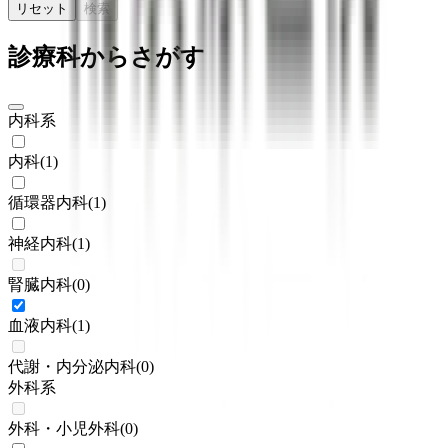
リセット
検索
診療科からさがす
内科系
内科
(
1
)
循環器内科
(
1
)
神経内科
(
1
)
腎臓内科
(
0
)
血液内科
(
1
)
代謝・内分泌内科
(
0
)
外科系
外科・小児外科
(
0
)