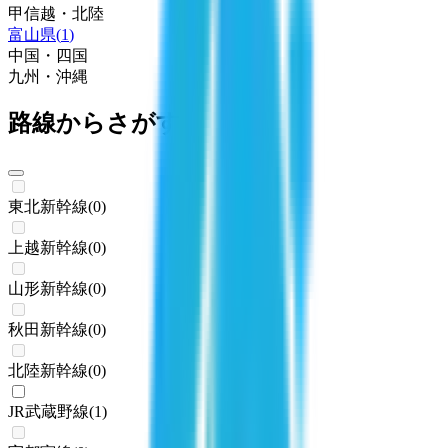
甲信越・北陸
富山県
(
1
)
中国・四国
九州・沖縄
路線からさがす
東北新幹線
(
0
)
上越新幹線
(
0
)
山形新幹線
(
0
)
秋田新幹線
(
0
)
北陸新幹線
(
0
)
JR武蔵野線
(
1
)