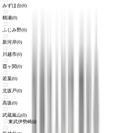
みずほ台
(
0
)
鶴瀬
(
0
)
ふじみ野
(
0
)
新河岸
(
0
)
川越市
(
0
)
霞ヶ関
(
0
)
若葉
(
0
)
北坂戸
(
0
)
高坂
(
0
)
武蔵嵐山
(
0
)
東武伊勢崎線