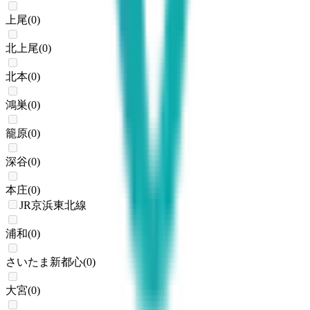
上尾
(
0
)
北上尾
(
0
)
北本
(
0
)
鴻巣
(
0
)
籠原
(
0
)
深谷
(
0
)
本庄
(
0
)
JR京浜東北線
浦和
(
0
)
さいたま新都心
(
0
)
大宮
(
0
)