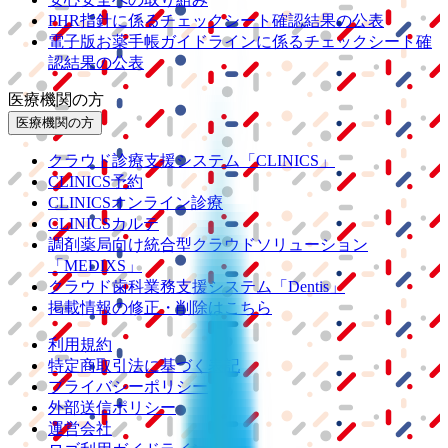
PHR指針に係るチェックシート確認結果の公表
電子版お薬手帳ガイドラインに係るチェックシート確
認結果の公表
医療機関の方
医療機関の方
クラウド診療
支援システム
「CLINICS」
CLINICS予約
CLINICSオンライン診療
CLINICSカルテ
調剤薬局向け統合型クラウドソリューション
「MEDIXS」
クラウド歯科業務
支援システム
「Dentis」
掲載情報の修正・削除はこちら
利用規約
特定商取引法に基づく表記
プライバシーポリシー
外部送信ポリシー
運営会社