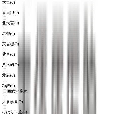
大宮
(
0
)
春日部
(
0
)
北大宮
(
0
)
岩槻
(
0
)
東岩槻
(
0
)
豊春
(
0
)
八木崎
(
0
)
愛宕
(
0
)
梅郷
(
0
)
西武池袋線
大泉学園
(
0
)
ひばりヶ丘
(
0
)