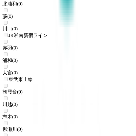
北浦和
(
0
)
蕨
(
0
)
川口
(
0
)
JR湘南新宿ライン
赤羽
(
0
)
浦和
(
0
)
大宮
(
0
)
東武東上線
朝霞台
(
0
)
川越
(
0
)
志木
(
0
)
柳瀬川
(
0
)