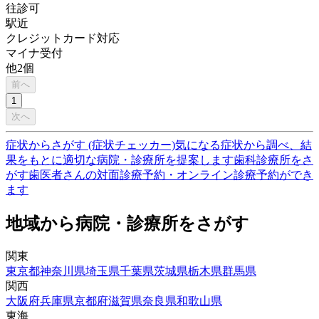
往診可
駅近
クレジットカード対応
マイナ受付
他
2
個
前へ
1
次へ
症状からさがす (症状チェッカー)
気になる症状から調べ、結
果をもとに適切な病院・診療所を提案します
歯科診療所をさ
がす
歯医者さんの対面診療予約・オンライン診療予約ができ
ます
地域から病院・診療所をさがす
関東
東京都
神奈川県
埼玉県
千葉県
茨城県
栃木県
群馬県
関西
大阪府
兵庫県
京都府
滋賀県
奈良県
和歌山県
東海