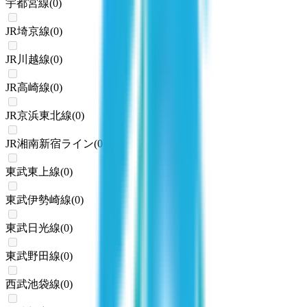
宇都宮線
(
0
)
JR埼京線
(
0
)
JR川越線
(
0
)
JR高崎線
(
0
)
JR京浜東北線
(
0
)
JR湘南新宿ライン
(
0
)
東武東上線
(
0
)
東武伊勢崎線
(
0
)
東武日光線
(
0
)
東武野田線
(
0
)
西武池袋線
(
0
)