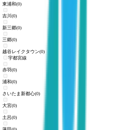
東浦和
(
0
)
吉川
(
0
)
新三郷
(
0
)
三郷
(
0
)
越谷レイクタウン
(
0
)
宇都宮線
赤羽
(
0
)
浦和
(
0
)
さいたま新都心
(
0
)
大宮
(
0
)
土呂
(
0
)
蓮田
(
0
)