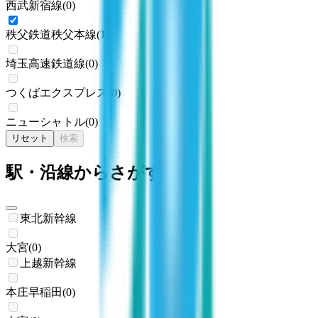
西武新宿線
(
0
)
秩父鉄道秩父本線
(
1
)
埼玉高速鉄道線
(
0
)
つくばエクスプレス
(
0
)
ニューシャトル
(
0
)
リセット
検索
駅・沿線からさがす
東北新幹線
大宮
(
0
)
上越新幹線
本庄早稲田
(
0
)